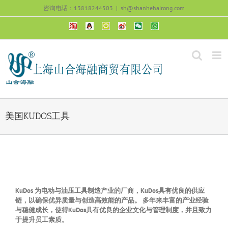
跳
咨询电话：13818244503
|
sh@shanhehairong.com
过
内
阿
QQ
微
上
微
手
容
里
交
信
海
信
机
旺
流
公
山
号：
浏
旺
众
合
sh51082245
览
沟
号：
海
直
通
shanhehairong
融
接
微
拨
博
打
电
话
美国KUDOS工具
KuDos
为电动与油压工具制造产业的厂商，
KuDos
具有优良的供应
链，以确保优异质量与创造高效能的产品。
多年来丰富的产业经验
与稳健成长，使得
KuDos
具有优良的企业文化与管理制度，并且致力
于提升员工素质。