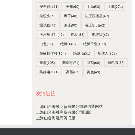
安全鞋
(191)
干箱
(60)
手动
(58)
手套
(271)
拉缆夹
(78)
氯丁
(48)
油压压接器
(49)
测试仪
(76)
液压
(90)
液压切刀
(62)
液压压接钳
(49)
电动
(66)
电绝缘
(67)
白色
(55)
绝缘
(146)
绝缘手套
(109)
绝缘操作杆
(164)
绝缘毯
(51)
螺丝刀
(262)
重型
(103)
防刺穿
(71)
防割
(60)
防电弧
(87)
防静电
(121)
高压
(62)
黄色
(49)
友情链接
上海山合海融商贸有限公司诚信通网站
上海山合海融商贸有限公司旧版
上海山合海融商贸旧版