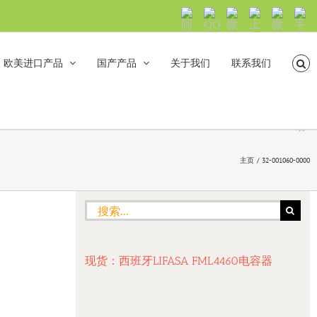
阿
QQ
微
上
微
手
里
交
信
海
信
机
旺
流
公
山
号：
浏
旺
众
合
sh5108
览
欧美进口产品
国产产品
关于我们
联系我们
沟
号：
海
直
通
shanhehairong
融
接
微
拨
博
打
电
话
主页
32-001060-0000
搜
索：
现货：西班牙LIFASA FML4460电容器