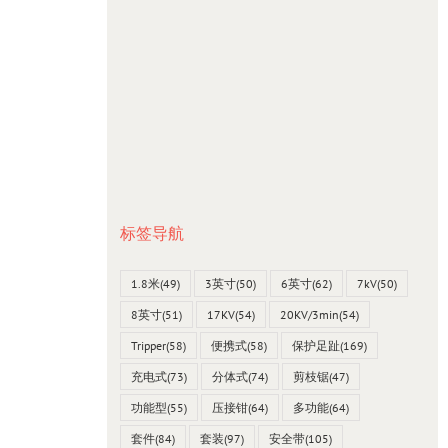
标签导航
1.8米
(49)
3英寸
(50)
6英寸
(62)
7kV
(50)
8英寸
(51)
17KV
(54)
20KV/3min
(54)
Tripper
(58)
便携式
(58)
保护足趾
(169)
充电式
(73)
分体式
(74)
剪枝锯
(47)
功能型
(55)
压接钳
(64)
多功能
(64)
套件
(84)
套装
(97)
安全带
(105)