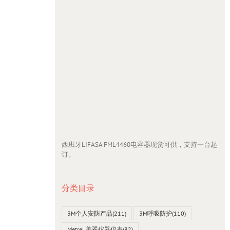
西班牙LIFASA FML4460电容器现货可供，支持一台起
订。
分类目录
3M个人安防产品
(211)
3M呼吸防护
(110)
Metrel 美翠仪器仪表
(82)