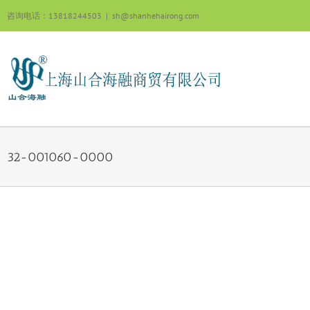
跳
咨询电话：13818244503
|
sh@shanhehairong.com
过
内
容
32-001060-0000