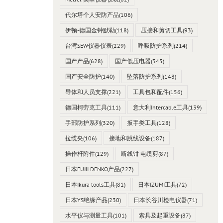
代尔塔个人安防产品
(106)
伊顿-德国金钟默勒
(118)
压接和剪切工具
(93)
台湾SEW仪器仪表
(229)
呼吸防护系列
(214)
国产产品
(628)
国产低压电器
(345)
国产安全防护
(140)
坠落防护系列
(148)
导体和人员支撑
(221)
工具包和配件
(156)
德国柯劳克工具
(111)
意大利Intercable工具
(139)
手部防护系列
(320)
扳手类工具
(128)
拉缆夹
(106)
接地和跳线设备
(187)
操作杆附件
(129)
断线钳 电缆剪
(87)
日本FUJII DENKO产品
(227)
日本Ikura tools工具
(81)
日本IZUMI工具
(72)
日本YS绝缘产品
(230)
日本长谷川检电仪器
(71)
水平仪与测量工具
(101)
索具及起重设备
(87)