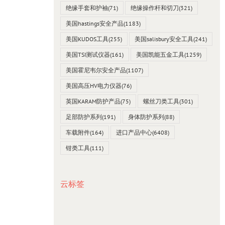
绝缘手套和护袖
(71)
绝缘操作杆和切刀
(321)
美国hastings安全产品
(1183)
美国KUDOS工具
(255)
美国salisbury安全工具
(241)
美国TSI测试仪器
(161)
美国凯能五金工具
(1259)
美国霍尼韦尔安全产品
(1107)
美国高压HV电力仪器
(76)
英国KARAM防护产品
(75)
螺丝刀类工具
(301)
足部防护系列
(191)
身体防护系列
(88)
车载附件
(164)
进口产品中心
(6408)
钳类工具
(111)
云标签