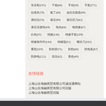
安全鞋
(191)
干箱
(60)
手动
(58)
手套
(271)
拉缆夹
(78)
氯丁
(48)
油压压接器
(49)
测试仪
(76)
液压
(90)
液压切刀
(62)
液压压接钳
(49)
电动
(66)
电绝缘
(67)
白色
(55)
绝缘
(146)
绝缘手套
(109)
绝缘操作杆
(164)
绝缘毯
(51)
螺丝刀
(262)
重型
(103)
防刺穿
(71)
防割
(60)
防电弧
(87)
防静电
(121)
高压
(62)
黄色
(49)
友情链接
上海山合海融商贸有限公司诚信通网站
上海山合海融商贸有限公司旧版
上海山合海融商贸旧版