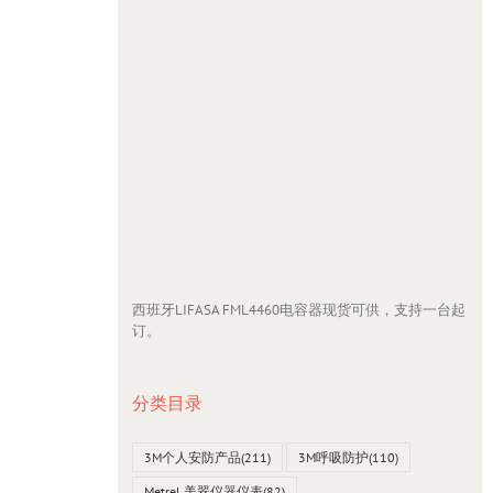
西班牙LIFASA FML4460电容器现货可供，支持一台起
订。
分类目录
3M个人安防产品
(211)
3M呼吸防护
(110)
Metrel 美翠仪器仪表
(82)