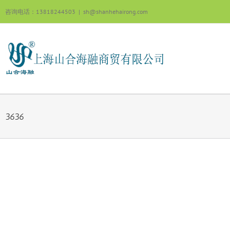
跳
咨询电话：13818244503
|
sh@shanhehairong.com
过
内
容
3636