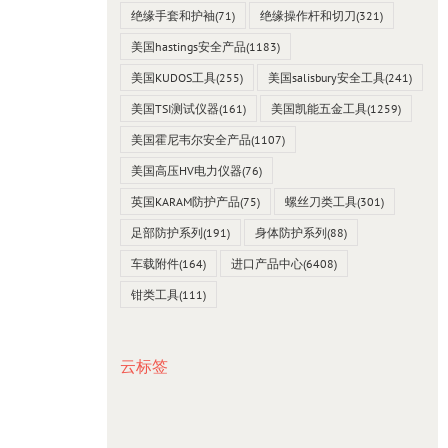
绝缘手套和护袖
(71)
绝缘操作杆和切刀
(321)
美国hastings安全产品
(1183)
美国KUDOS工具
(255)
美国salisbury安全工具
(241)
美国TSI测试仪器
(161)
美国凯能五金工具
(1259)
美国霍尼韦尔安全产品
(1107)
美国高压HV电力仪器
(76)
英国KARAM防护产品
(75)
螺丝刀类工具
(301)
足部防护系列
(191)
身体防护系列
(88)
车载附件
(164)
进口产品中心
(6408)
钳类工具
(111)
云标签