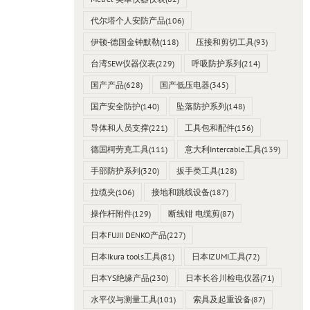
代尔塔个人安防产品
(106)
伊顿-德国金钟默勒
(118)
压接和剪切工具
(93)
台湾SEW仪器仪表
(229)
呼吸防护系列
(214)
国产产品
(628)
国产低压电器
(345)
国产安全防护
(140)
坠落防护系列
(148)
导体和人员支撑
(221)
工具包和配件
(156)
德国柯劳克工具
(111)
意大利Intercable工具
(139)
手部防护系列
(320)
扳手类工具
(128)
拉缆夹
(106)
接地和跳线设备
(187)
操作杆附件
(129)
断线钳 电缆剪
(87)
日本FUJII DENKO产品
(227)
日本Ikura tools工具
(81)
日本IZUMI工具
(72)
日本YS绝缘产品
(230)
日本长谷川检电仪器
(71)
水平仪与测量工具
(101)
索具及起重设备
(87)