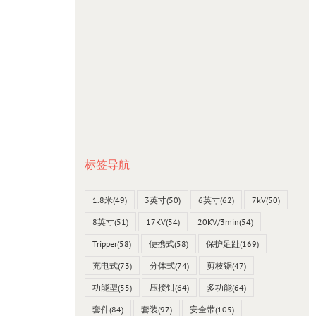
标签导航
1.8米
(49)
3英寸
(50)
6英寸
(62)
7kV
(50)
8英寸
(51)
17KV
(54)
20KV/3min
(54)
Tripper
(58)
便携式
(58)
保护足趾
(169)
充电式
(73)
分体式
(74)
剪枝锯
(47)
功能型
(55)
压接钳
(64)
多功能
(64)
套件
(84)
套装
(97)
安全带
(105)