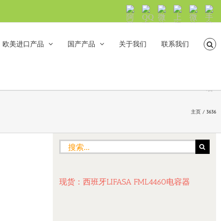
阿
QQ
微
上
微
手
里
交
信
海
信
机
旺
流
公
山
号：
浏
旺
众
合
sh5108
览
欧美进口产品
国产产品
关于我们
联系我们
沟
号：
海
直
通
shanhehairong
融
接
微
拨
博
打
电
话
主页
3636
搜
索：
现货：西班牙LIFASA FML4460电容器