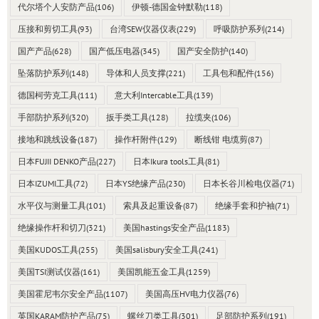
代尔塔个人安防产品
(106)
伊顿-德国金钟默勒
(118)
压接和剪切工具
(93)
台湾SEW仪器仪表
(229)
呼吸防护系列
(214)
国产产品
(628)
国产低压电器
(345)
国产安全防护
(140)
坠落防护系列
(148)
导体和人员支撑
(221)
工具包和配件
(156)
德国柯劳克工具
(111)
意大利Intercable工具
(139)
手部防护系列
(320)
扳手类工具
(128)
拉缆夹
(106)
接地和跳线设备
(187)
操作杆附件
(129)
断线钳 电缆剪
(87)
日本FUJII DENKO产品
(227)
日本Ikura tools工具
(81)
日本IZUMI工具
(72)
日本YS绝缘产品
(230)
日本长谷川检电仪器
(71)
水平仪与测量工具
(101)
索具及起重设备
(87)
绝缘手套和护袖
(71)
绝缘操作杆和切刀
(321)
美国hastings安全产品
(1183)
美国KUDOS工具
(255)
美国salisbury安全工具
(241)
美国TSI测试仪器
(161)
美国凯能五金工具
(1259)
美国霍尼韦尔安全产品
(1107)
美国高压HV电力仪器
(76)
英国KARAM防护产品
(75)
螺丝刀类工具
(301)
足部防护系列
(191)