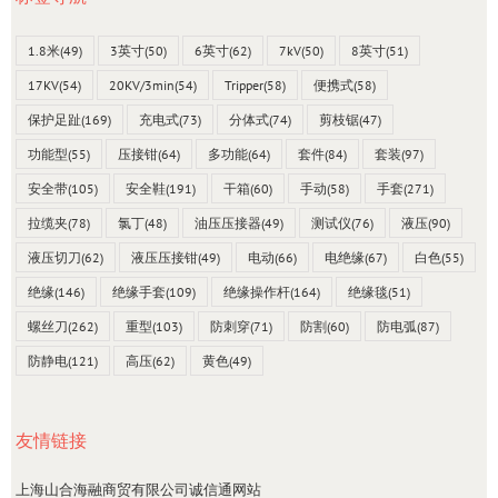
1.8米
(49)
3英寸
(50)
6英寸
(62)
7kV
(50)
8英寸
(51)
17KV
(54)
20KV/3min
(54)
Tripper
(58)
便携式
(58)
保护足趾
(169)
充电式
(73)
分体式
(74)
剪枝锯
(47)
功能型
(55)
压接钳
(64)
多功能
(64)
套件
(84)
套装
(97)
安全带
(105)
安全鞋
(191)
干箱
(60)
手动
(58)
手套
(271)
拉缆夹
(78)
氯丁
(48)
油压压接器
(49)
测试仪
(76)
液压
(90)
液压切刀
(62)
液压压接钳
(49)
电动
(66)
电绝缘
(67)
白色
(55)
绝缘
(146)
绝缘手套
(109)
绝缘操作杆
(164)
绝缘毯
(51)
螺丝刀
(262)
重型
(103)
防刺穿
(71)
防割
(60)
防电弧
(87)
防静电
(121)
高压
(62)
黄色
(49)
友情链接
上海山合海融商贸有限公司诚信通网站