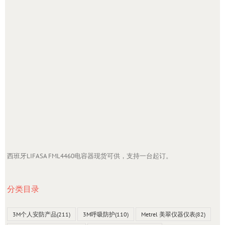
西班牙LIFASA FML4460电容器现货可供，支持一台起订。
分类目录
3M个人安防产品
(211)
3M呼吸防护
(110)
Metrel 美翠仪器仪表
(82)