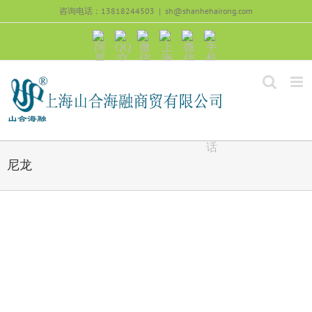
跳
咨询电话：13818244503
|
sh@shanhehairong.com
过
内
阿
QQ
微
上
微
手
容
里
交
信
海
信
机
旺
流
公
山
号：
浏
旺
众
合
sh51082245
览
沟
号：
海
直
通
shanhehairong
融
接
微
拨
博
打
电
话
尼龙