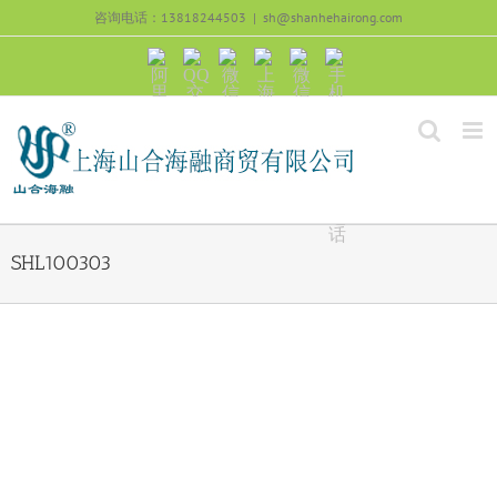
跳
咨询电话：13818244503
|
sh@shanhehairong.com
过
内
阿
QQ
微
上
微
手
容
里
交
信
海
信
机
旺
流
公
山
号：
浏
旺
众
合
sh51082245
览
沟
号：
海
直
通
shanhehairong
融
接
微
拨
博
打
电
话
SHL100303