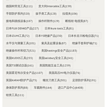
德国柯劳克工具
(111)
意大利Intercable工具
(139)
手部防护系列
(320)
扳手类工具
(128)
拉缆夹
(106)
接地和跳线设备
(187)
操作杆附件
(129)
断线钳 电缆剪
(87)
日本FUJII DENKO产品
(227)
日本Ikura tools工具
(81)
日本IZUMI工具
(72)
日本YS绝缘产品
(230)
日本长谷川检电仪器
(71)
水平仪与测量工具
(101)
索具及起重设备
(87)
绝缘手套和护袖
(71)
绝缘操作杆和切刀
(321)
美国hastings安全产品
(1183)
美国KUDOS工具
(255)
美国salisbury安全工具
(241)
美国TSI测试仪器
(161)
美国凯能五金工具
(1259)
美国霍尼韦尔安全产品
(1107)
美国高压HV电力仪器
(76)
英国KARAM防护产品
(75)
螺丝刀类工具
(301)
足部防护系列
(191)
身体防护系列
(88)
车载附件
(164)
进口产品中心
(6408)
钳类工具
(111)