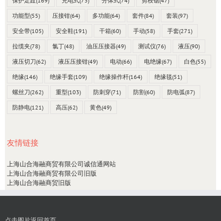
保护足趾
(169)
充电式
(73)
分体式
(74)
剪枝锯
(47)
功能型
(55)
压接钳
(64)
多功能
(64)
套件
(84)
套装
(97)
安全带
(105)
安全鞋
(191)
干箱
(60)
手动
(58)
手套
(271)
拉缆夹
(78)
氯丁
(48)
油压压接器
(49)
测试仪
(76)
液压
(90)
液压切刀
(62)
液压压接钳
(49)
电动
(66)
电绝缘
(67)
白色
(55)
绝缘
(146)
绝缘手套
(109)
绝缘操作杆
(164)
绝缘毯
(51)
螺丝刀
(262)
重型
(103)
防刺穿
(71)
防割
(60)
防电弧
(87)
防静电
(121)
高压
(62)
黄色
(49)
友情链接
上海山合海融商贸有限公司诚信通网站
上海山合海融商贸有限公司旧版
上海山合海融商贸旧版
点击图片返回首页