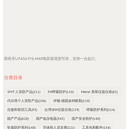
西班牙LIFASA FML4460电容器现货可供，支持一台起订。
分类目录
3M个人安防产品
(211)
3M呼吸防护
(110)
Metrel 美翠仪器仪表
(82)
代尔塔个人安防产品
(106)
伊顿-德国金钟默勒
(118)
压接和剪切工具
(93)
台湾SEW仪器仪表
(229)
呼吸防护系列
(214)
国产产品
(628)
国产低压电器
(345)
国产安全防护
(140)
坠落防护系列
(148)
导体和人员支撑
(221)
工具包和配件
(156)