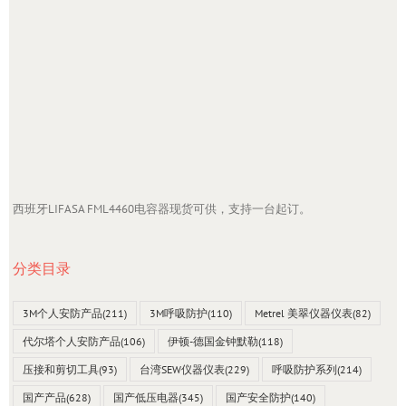
西班牙LIFASA FML4460电容器现货可供，支持一台起订。
分类目录
3M个人安防产品
(211)
3M呼吸防护
(110)
Metrel 美翠仪器仪表
(82)
代尔塔个人安防产品
(106)
伊顿-德国金钟默勒
(118)
压接和剪切工具
(93)
台湾SEW仪器仪表
(229)
呼吸防护系列
(214)
国产产品
(628)
国产低压电器
(345)
国产安全防护
(140)