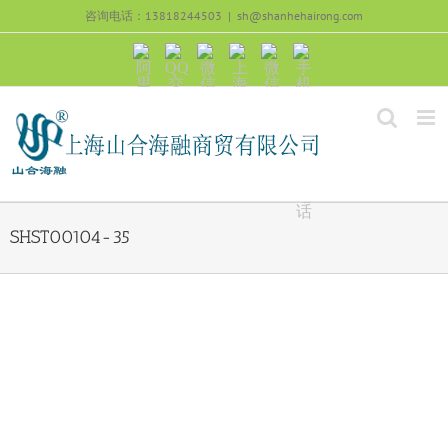
跳
咨询电话：13818244503
|
sh@shanhehairong.com
过
内
阿
QQ
微
上
微
手
容
里
交
信
海
信
机
旺
流
公
山
号：
浏
旺
众
合
sh51082245
览
沟
号：
海
直
通
shanhehairong
融
接
微
拨
博
打
电
话
SHST00104-35