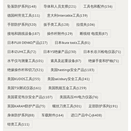
坠落防护系列
(148)
导体和人员支撑
(221)
工具包和配件
(156)
德国柯劳克工具
(111)
意大利Intercable工具
(139)
手部防护系列
(320)
扳手类工具
(128)
拉缆夹
(106)
接地和跳线设备
(187)
操作杆附件
(129)
断线钳 电缆剪
(87)
日本FUJII DENKO产品
(227)
日本Ikura tools工具
(81)
日本IZUMI工具
(72)
日本YS绝缘产品
(230)
日本长谷川检电仪器
(71)
水平仪与测量工具
(101)
索具及起重设备
(87)
绝缘手套和护袖
(71)
绝缘操作杆和切刀
(321)
美国hastings安全产品
(1183)
美国KUDOS工具
(255)
美国salisbury安全工具
(241)
美国TSI测试仪器
(161)
美国凯能五金工具
(1259)
美国霍尼韦尔安全产品
(1107)
美国高压HV电力仪器
(76)
英国KARAM防护产品
(75)
螺丝刀类工具
(301)
足部防护系列
(191)
身体防护系列
(88)
车载附件
(164)
进口产品中心
(6408)
钳类工具
(111)