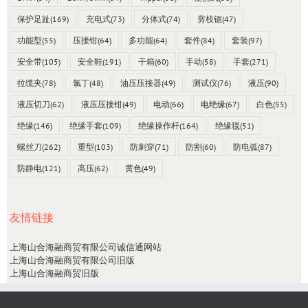
保护足趾
(169)
充电式
(73)
分体式
(74)
剪枝锯
(47)
功能型
(55)
压接钳
(64)
多功能
(64)
套件
(84)
套装
(97)
安全带
(105)
安全鞋
(191)
干箱
(60)
手动
(58)
手套
(271)
拉缆夹
(78)
氯丁
(48)
油压压接器
(49)
测试仪
(76)
液压
(90)
液压切刀
(62)
液压压接钳
(49)
电动
(66)
电绝缘
(67)
白色
(55)
绝缘
(146)
绝缘手套
(109)
绝缘操作杆
(164)
绝缘毯
(51)
螺丝刀
(262)
重型
(103)
防刺穿
(71)
防割
(60)
防电弧
(87)
防静电
(121)
高压
(62)
黄色
(49)
友情链接
上海山合海融商贸有限公司诚信通网站
上海山合海融商贸有限公司旧版
上海山合海融商贸旧版