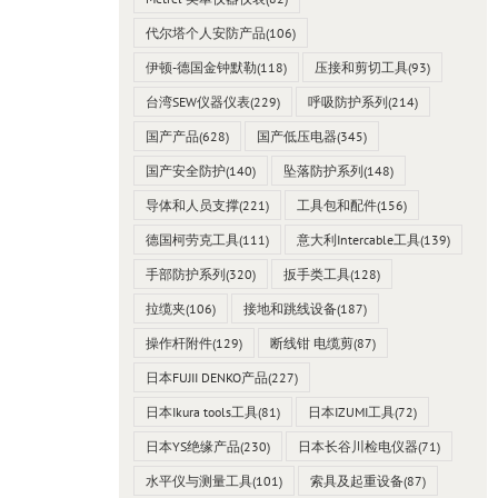
代尔塔个人安防产品
(106)
伊顿-德国金钟默勒
(118)
压接和剪切工具
(93)
台湾SEW仪器仪表
(229)
呼吸防护系列
(214)
国产产品
(628)
国产低压电器
(345)
国产安全防护
(140)
坠落防护系列
(148)
导体和人员支撑
(221)
工具包和配件
(156)
德国柯劳克工具
(111)
意大利Intercable工具
(139)
手部防护系列
(320)
扳手类工具
(128)
拉缆夹
(106)
接地和跳线设备
(187)
操作杆附件
(129)
断线钳 电缆剪
(87)
日本FUJII DENKO产品
(227)
日本Ikura tools工具
(81)
日本IZUMI工具
(72)
日本YS绝缘产品
(230)
日本长谷川检电仪器
(71)
水平仪与测量工具
(101)
索具及起重设备
(87)