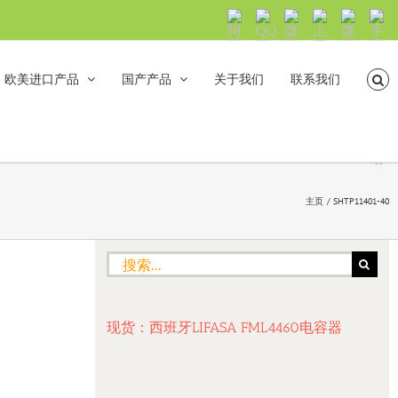
阿
QQ
微
上
微
手
里
交
信
海
信
机
旺
流
公
山
号：
浏
旺
众
合
sh5108
览
欧美进口产品
国产产品
关于我们
联系我们
沟
号：
海
直
通
shanhehairong
融
接
微
拨
博
打
电
话
主页
SHTP11401-40
搜
索：
现货：西班牙LIFASA FML4460电容器