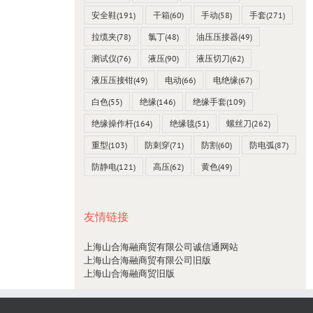
安全鞋
(191)
干箱
(60)
手动
(58)
手套
(271)
拉缆夹
(78)
氯丁
(48)
油压压接器
(49)
测试仪
(76)
液压
(90)
液压切刀
(62)
液压压接钳
(49)
电动
(66)
电绝缘
(67)
白色
(55)
绝缘
(146)
绝缘手套
(109)
绝缘操作杆
(164)
绝缘毯
(51)
螺丝刀
(262)
重型
(103)
防刺穿
(71)
防割
(60)
防电弧
(87)
防静电
(121)
高压
(62)
黄色
(49)
友情链接
上海山合海融商贸有限公司诚信通网站
上海山合海融商贸有限公司旧版
上海山合海融商贸旧版