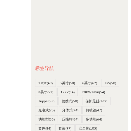
标签导航
1.8米
(49)
3英寸
(50)
6英寸
(62)
7kV
(50)
8英寸
(51)
17KV
(54)
20KV/3min
(54)
Tripper
(58)
便携式
(58)
保护足趾
(169)
充电式
(73)
分体式
(74)
剪枝锯
(47)
功能型
(55)
压接钳
(64)
多功能
(64)
套件
(84)
套装
(97)
安全带
(105)