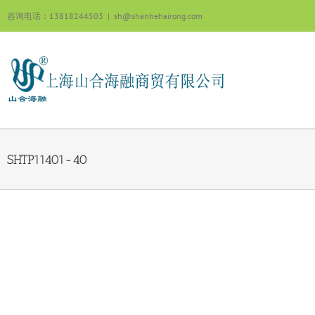
跳
咨询电话：13818244503
|
sh@shanhehairong.com
过
内
容
SHTP11401-40