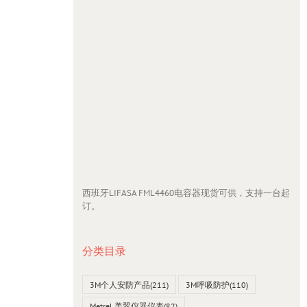
西班牙LIFASA FML4460电容器现货可供，支持一台起
订。
分类目录
3M个人安防产品
(211)
3M呼吸防护
(110)
Metrel 美翠仪器仪表
(82)