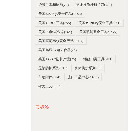
绝缘手套和护袖
(71)
绝缘操作杆和切刀
(321)
美国hastings安全产品
(1183)
美国KUDOS工具
(255)
美国salisbury安全工具
(241)
美国TSI测试仪器
(161)
美国凯能五金工具
(1259)
美国霍尼韦尔安全产品
(1107)
美国高压HV电力仪器
(76)
英国KARAM防护产品
(75)
螺丝刀类工具
(301)
足部防护系列
(191)
身体防护系列
(88)
车载附件
(164)
进口产品中心
(6408)
钳类工具
(111)
云标签