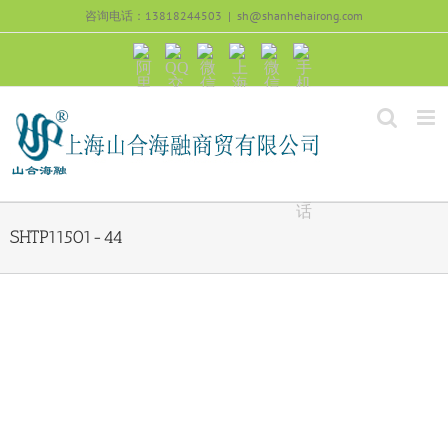
跳
咨询电话：13818244503
|
sh@shanhehairong.com
过
内
阿
QQ
微
上
微
手
容
里
交
信
海
信
机
旺
流
公
山
号：
浏
旺
众
合
sh51082245
览
沟
号：
海
直
通
shanhehairong
融
接
微
拨
博
打
电
话
SHTP11501-44