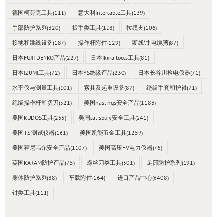
德国柯劳克工具
(111)
意大利Intercable工具
(139)
手部防护系列
(320)
扳手类工具
(128)
拉缆夹
(106)
接地和跳线设备
(187)
操作杆附件
(129)
断线钳 电缆剪
(87)
日本FUJII DENKO产品
(227)
日本Ikura tools工具
(81)
日本IZUMI工具
(72)
日本YS绝缘产品
(230)
日本长谷川检电仪器
(71)
水平仪与测量工具
(101)
索具及起重设备
(87)
绝缘手套和护袖
(71)
绝缘操作杆和切刀
(321)
美国hastings安全产品
(1183)
美国KUDOS工具
(255)
美国salisbury安全工具
(241)
美国TSI测试仪器
(161)
美国凯能五金工具
(1259)
美国霍尼韦尔安全产品
(1107)
美国高压HV电力仪器
(76)
英国KARAM防护产品
(75)
螺丝刀类工具
(301)
足部防护系列
(191)
身体防护系列
(88)
车载附件
(164)
进口产品中心
(6408)
钳类工具
(111)