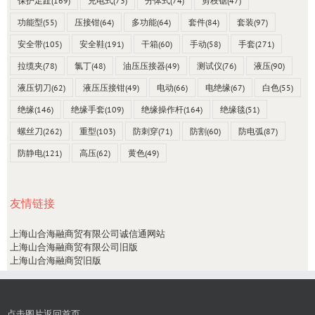
保护足趾
(169)
充电式
(73)
分体式
(74)
剪枝锯
(47)
功能型
(55)
压接钳
(64)
多功能
(64)
套件
(84)
套装
(97)
安全带
(105)
安全鞋
(191)
干箱
(60)
手动
(58)
手套
(271)
拉缆夹
(78)
氯丁
(48)
油压压接器
(49)
测试仪
(76)
液压
(90)
液压切刀
(62)
液压压接钳
(49)
电动
(66)
电绝缘
(67)
白色
(55)
绝缘
(146)
绝缘手套
(109)
绝缘操作杆
(164)
绝缘毯
(51)
螺丝刀
(262)
重型
(103)
防刺穿
(71)
防割
(60)
防电弧
(87)
防静电
(121)
高压
(62)
黄色
(49)
友情链接
上海山合海融商贸有限公司诚信通网站
上海山合海融商贸有限公司旧版
上海山合海融商贸旧版
点击图片返回首页