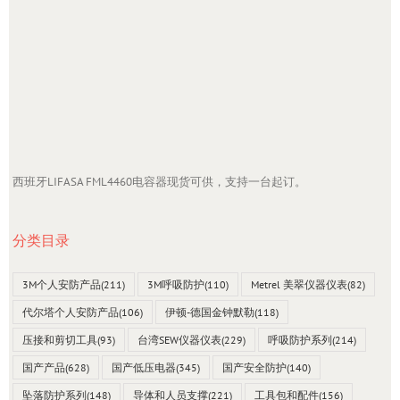
西班牙LIFASA FML4460电容器现货可供，支持一台起订。
分类目录
3M个人安防产品
(211)
3M呼吸防护
(110)
Metrel 美翠仪器仪表
(82)
代尔塔个人安防产品
(106)
伊顿-德国金钟默勒
(118)
压接和剪切工具
(93)
台湾SEW仪器仪表
(229)
呼吸防护系列
(214)
国产产品
(628)
国产低压电器
(345)
国产安全防护
(140)
坠落防护系列
(148)
导体和人员支撑
(221)
工具包和配件
(156)