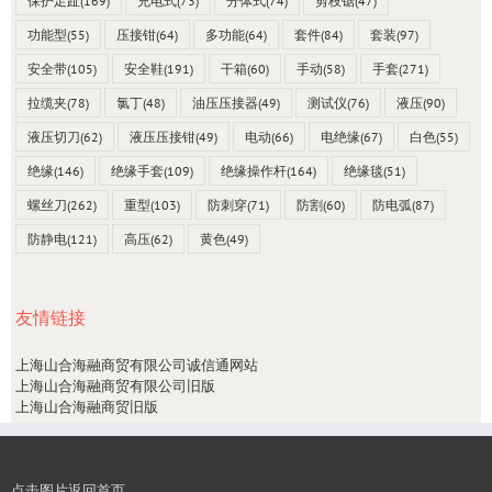
保护足趾
(169)
充电式
(73)
分体式
(74)
剪枝锯
(47)
功能型
(55)
压接钳
(64)
多功能
(64)
套件
(84)
套装
(97)
安全带
(105)
安全鞋
(191)
干箱
(60)
手动
(58)
手套
(271)
拉缆夹
(78)
氯丁
(48)
油压压接器
(49)
测试仪
(76)
液压
(90)
液压切刀
(62)
液压压接钳
(49)
电动
(66)
电绝缘
(67)
白色
(55)
绝缘
(146)
绝缘手套
(109)
绝缘操作杆
(164)
绝缘毯
(51)
螺丝刀
(262)
重型
(103)
防刺穿
(71)
防割
(60)
防电弧
(87)
防静电
(121)
高压
(62)
黄色
(49)
友情链接
上海山合海融商贸有限公司诚信通网站
上海山合海融商贸有限公司旧版
上海山合海融商贸旧版
点击图片返回首页