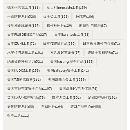
德国柯劳克工具
(111)
意大利Intercable工具
(139)
手部防护系列
(320)
扳手类工具
(128)
拉缆夹
(106)
接地和跳线设备
(187)
操作杆附件
(129)
断线钳 电缆剪
(87)
日本FUJII DENKO产品
(227)
日本Ikura tools工具
(81)
日本IZUMI工具
(72)
日本YS绝缘产品
(230)
日本长谷川检电仪器
(71)
水平仪与测量工具
(101)
索具及起重设备
(87)
绝缘手套和护袖
(71)
绝缘操作杆和切刀
(321)
美国hastings安全产品
(1183)
美国KUDOS工具
(255)
美国salisbury安全工具
(241)
美国TSI测试仪器
(161)
美国凯能五金工具
(1259)
美国霍尼韦尔安全产品
(1107)
美国高压HV电力仪器
(76)
英国KARAM防护产品
(75)
螺丝刀类工具
(301)
足部防护系列
(191)
身体防护系列
(88)
车载附件
(164)
进口产品中心
(6408)
钳类工具
(111)