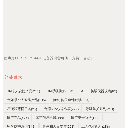
西班牙LIFASA FML4460电容器现货可供，支持一台起订。
分类目录
3M个人安防产品
(211)
3M呼吸防护
(110)
Metrel 美翠仪器仪表
(82)
代尔塔个人安防产品
(106)
伊顿-德国金钟默勒
(118)
压接和剪切工具
(93)
台湾SEW仪器仪表
(229)
呼吸防护系列
(214)
国产产品
(628)
国产低压电器
(345)
国产安全防护
(140)
坠落防护系列
(148)
导体和人员支撑
(221)
工具包和配件
(156)