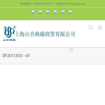
跳
咨询电话：13818244503
|
sh@shanhehairong.com
过
内
阿
QQ
微
上
微
手
容
里
交
信
海
信
机
旺
流
公
山
号：
浏
旺
众
合
sh51082245
览
沟
号：
海
直
通
shanhehairong
融
接
微
拨
博
打
电
话
SP2011300-47