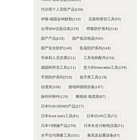
代尔塔个人安防产品
(106)
伊顿-德国金钟默勒
(118)
压接和剪切工具
(93)
台湾SEW仪器仪表
(229)
呼吸防护系列
(214)
国产产品
(628)
国产低压电器
(345)
国产安全防护
(140)
坠落防护系列
(148)
导体和人员支撑
(221)
工具包和配件
(156)
德国柯劳克工具
(111)
意大利Intercable工具
(139)
手部防护系列
(320)
扳手类工具
(128)
拉缆夹
(106)
接地和跳线设备
(187)
操作杆附件
(129)
断线钳 电缆剪
(87)
日本FUJII DENKO产品
(227)
日本Ikura tools工具
(81)
日本IZUMI工具
(72)
日本YS绝缘产品
(230)
日本长谷川检电仪器
(71)
水平仪与测量工具
(101)
索具及起重设备
(87)