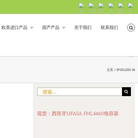
阿
QQ
微
上
微
手
里
交
信
海
信
机
旺
流
公
山
号：
浏
旺
众
合
sh5108
览
欧美进口产品
国产产品
关于我们
联系我们
沟
号：
海
直
通
shanhehairong
融
接
微
拨
博
打
电
话
主页
SP2012202-36
搜
索：
现货：西班牙LIFASA FML4460电容器