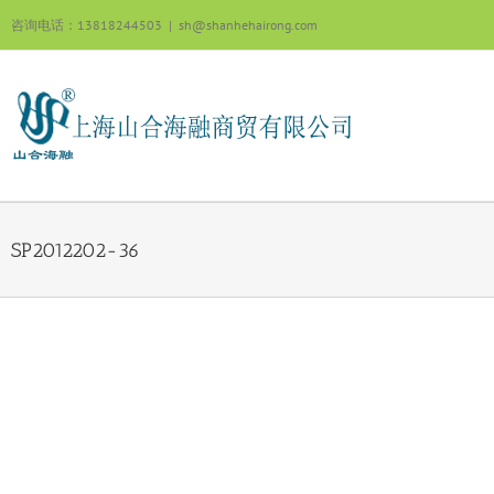
跳
咨询电话：13818244503
|
sh@shanhehairong.com
过
内
容
SP2012202-36