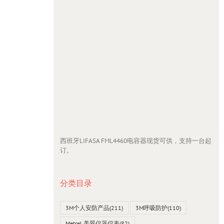
西班牙LIFASA FML4460电容器现货可供，支持一台起
订。
分类目录
3M个人安防产品
(211)
3M呼吸防护
(110)
Metrel 美翠仪器仪表
(82)