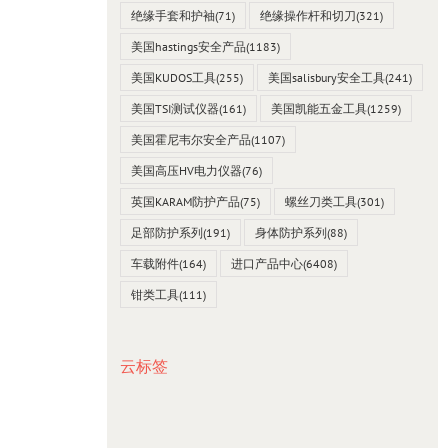
绝缘手套和护袖
(71)
绝缘操作杆和切刀
(321)
美国hastings安全产品
(1183)
美国KUDOS工具
(255)
美国salisbury安全工具
(241)
美国TSI测试仪器
(161)
美国凯能五金工具
(1259)
美国霍尼韦尔安全产品
(1107)
美国高压HV电力仪器
(76)
英国KARAM防护产品
(75)
螺丝刀类工具
(301)
足部防护系列
(191)
身体防护系列
(88)
车载附件
(164)
进口产品中心
(6408)
钳类工具
(111)
云标签