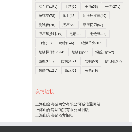
安全鞋
(191)
干箱
(60)
手动
(58)
手套
(271)
拉缆夹
(78)
氯丁
(48)
油压压接器
(49)
测试仪
(76)
液压
(90)
液压切刀
(62)
液压压接钳
(49)
电动
(66)
电绝缘
(67)
白色
(55)
绝缘
(146)
绝缘手套
(109)
绝缘操作杆
(164)
绝缘毯
(51)
螺丝刀
(262)
重型
(103)
防刺穿
(71)
防割
(60)
防电弧
(87)
防静电
(121)
高压
(62)
黄色
(49)
友情链接
上海山合海融商贸有限公司诚信通网站
上海山合海融商贸有限公司旧版
上海山合海融商贸旧版