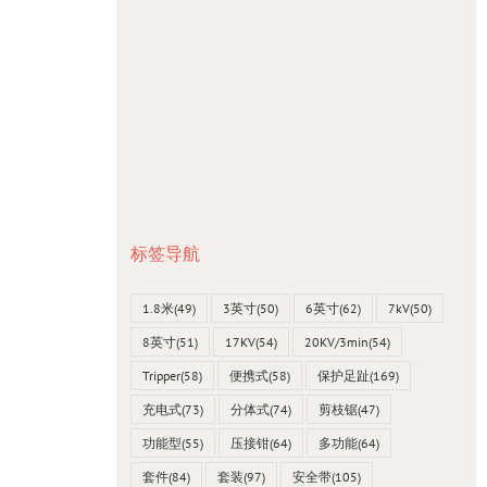
标签导航
1.8米
(49)
3英寸
(50)
6英寸
(62)
7kV
(50)
8英寸
(51)
17KV
(54)
20KV/3min
(54)
Tripper
(58)
便携式
(58)
保护足趾
(169)
充电式
(73)
分体式
(74)
剪枝锯
(47)
功能型
(55)
压接钳
(64)
多功能
(64)
套件
(84)
套装
(97)
安全带
(105)