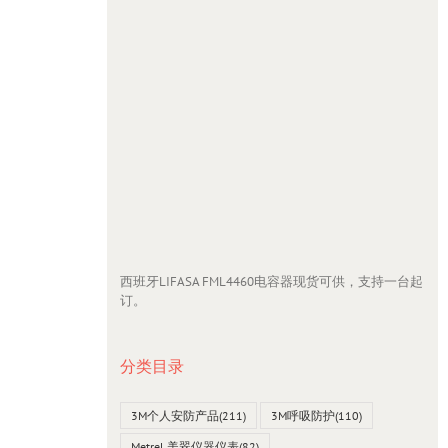
西班牙LIFASA FML4460电容器现货可供，支持一台起
订。
套件
Intercable
分类目录
3M个人安防产品
(211)
3M呼吸防护
(110)
Metrel 美翠仪器仪表
(82)