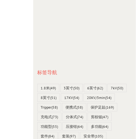
顶工具箱
Intercable
标签导航
1.8米
(49)
3英寸
(50)
6英寸
(62)
7kV
(50)
8英寸
(51)
17KV
(54)
20KV/3min
(54)
Tripper
(58)
便携式
(58)
保护足趾
(169)
充电式
(73)
分体式
(74)
剪枝锯
(47)
功能型
(55)
压接钳
(64)
多功能
(64)
套件
(84)
套装
(97)
安全带
(105)