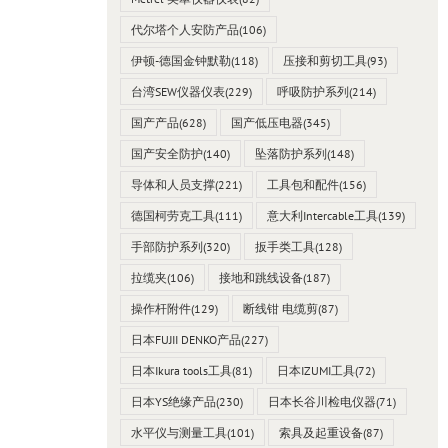
代尔塔个人安防产品
(106)
伊顿-德国金钟默勒
(118)
压接和剪切工具
(93)
台湾SEW仪器仪表
(229)
呼吸防护系列
(214)
国产产品
(628)
国产低压电器
(345)
国产安全防护
(140)
坠落防护系列
(148)
导体和人员支撑
(221)
工具包和配件
(156)
德国柯劳克工具
(111)
意大利Intercable工具
(139)
手部防护系列
(320)
扳手类工具
(128)
拉缆夹
(106)
接地和跳线设备
(187)
操作杆附件
(129)
断线钳 电缆剪
(87)
日本FUJII DENKO产品
(227)
日本Ikura tools工具
(81)
日本IZUMI工具
(72)
日本YS绝缘产品
(230)
日本长谷川检电仪器
(71)
件1000V
水平仪与测量工具
(101)
索具及起重设备
(87)
Intercable