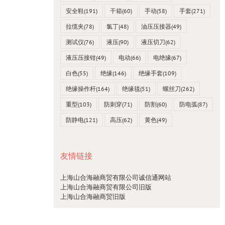
安全鞋
(191)
干箱
(60)
手动
(58)
手套
(271)
拉缆夹
(78)
氯丁
(48)
油压压接器
(49)
测试仪
(76)
液压
(90)
液压切刀
(62)
液压压接钳
(49)
电动
(66)
电绝缘
(67)
白色
(55)
绝缘
(146)
绝缘手套
(109)
工具包
绝缘操作杆
(164)
绝缘毯
(51)
螺丝刀
(262)
Intercable
重型
(103)
防刺穿
(71)
防割
(60)
防电弧
(87)
防静电
(121)
高压
(62)
黄色
(49)
友情链接
上海山合海融商贸有限公司诚信通网站
上海山合海融商贸有限公司旧版
上海山合海融商贸旧版