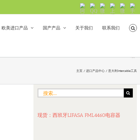
阿
QQ
微
上
微
手
里
交
信
海
信
机
旺
流
公
山
号：
浏
旺
众
合
sh5108
览
欧美进口产品
国产产品
关于我们
联系我们
沟
号：
海
直
通
shanhehairong
融
接
微
拨
博
打
电
话
主页
进口产品中心
意大利Intercable工具
搜
索：
现货：西班牙LIFASA FML4460电容器