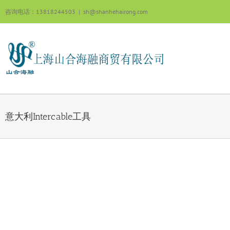
跳
咨询电话：13818244503
|
sh@shanhehairong.com
过
内
容
意大利Intercable工具