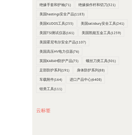
绝缘手套和护袖
(71)
绝缘操作杆和切刀
(321)
美国hastings安全产品
(1183)
美国KUDOS工具
(255)
美国salisbury安全工具
(241)
美国TSI测试仪器
(161)
美国凯能五金工具
(1259)
美国霍尼韦尔安全产品
(1107)
美国高压HV电力仪器
(76)
英国KARAM防护产品
(75)
螺丝刀类工具
(301)
足部防护系列
(191)
身体防护系列
(88)
车载附件
(164)
进口产品中心
(6408)
钳类工具
(111)
云标签