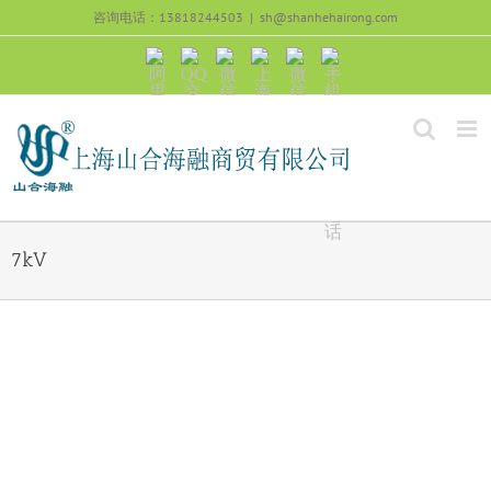
跳
咨询电话：13818244503
|
sh@shanhehairong.com
过
内
阿
QQ
微
上
微
手
容
里
交
信
海
信
机
旺
流
公
山
号：
浏
旺
众
合
sh51082245
览
沟
号：
海
直
通
shanhehairong
融
接
微
拨
博
打
电
话
7kV