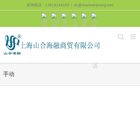
跳
咨询电话：13818244503
|
sh@shanhehairong.com
过
内
阿
QQ
微
上
微
手
容
里
交
信
海
信
机
旺
流
公
山
号：
浏
旺
众
合
sh51082245
览
沟
号：
海
直
通
shanhehairong
融
接
微
拨
博
打
电
话
手动