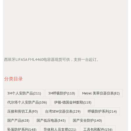
西班牙LIFASA FML4460电容器现货可供，支持一台起订。
分类目录
3M个人安防产品
(211)
3M呼吸防护
(110)
Metrel 美翠仪器仪表
(82)
代尔塔个人安防产品
(106)
伊顿-德国金钟默勒
(118)
压接和剪切工具
(93)
台湾SEW仪器仪表
(229)
呼吸防护系列
(214)
国产产品
(628)
国产低压电器
(345)
国产安全防护
(140)
坠落防护系列
(148)
导体和人员支撑
(221)
工具包和配件
(156)