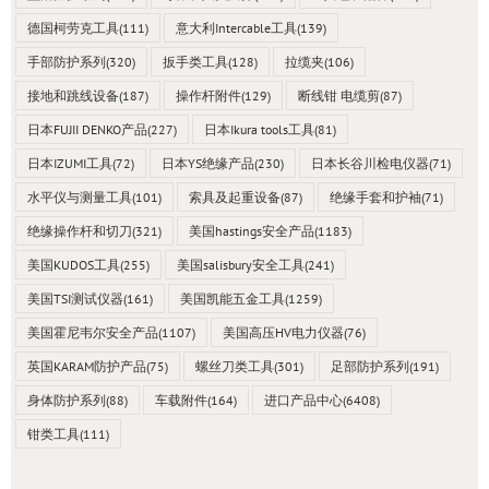
德国柯劳克工具
(111)
意大利Intercable工具
(139)
手部防护系列
(320)
扳手类工具
(128)
拉缆夹
(106)
接地和跳线设备
(187)
操作杆附件
(129)
断线钳 电缆剪
(87)
日本FUJII DENKO产品
(227)
日本Ikura tools工具
(81)
日本IZUMI工具
(72)
日本YS绝缘产品
(230)
日本长谷川检电仪器
(71)
水平仪与测量工具
(101)
索具及起重设备
(87)
绝缘手套和护袖
(71)
绝缘操作杆和切刀
(321)
美国hastings安全产品
(1183)
美国KUDOS工具
(255)
美国salisbury安全工具
(241)
美国TSI测试仪器
(161)
美国凯能五金工具
(1259)
美国霍尼韦尔安全产品
(1107)
美国高压HV电力仪器
(76)
英国KARAM防护产品
(75)
螺丝刀类工具
(301)
足部防护系列
(191)
身体防护系列
(88)
车载附件
(164)
进口产品中心
(6408)
钳类工具
(111)