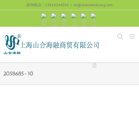
跳
咨询电话：13818244503
|
sh@shanhehairong.com
过
内
阿
QQ
微
上
微
手
容
里
交
信
海
信
机
旺
流
公
山
号：
浏
旺
众
合
sh51082245
览
沟
号：
海
直
通
shanhehairong
融
接
微
拨
博
打
电
话
2058685-10