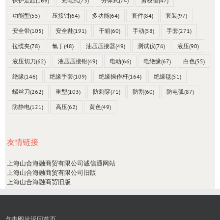
保护足趾
(169)
充电式
(73)
分体式
(74)
剪枝锯
(47)
功能型
(55)
压接钳
(64)
多功能
(64)
套件
(84)
套装
(97)
安全带
(105)
安全鞋
(191)
干箱
(60)
手动
(58)
手套
(271)
拉缆夹
(78)
氯丁
(48)
油压压接器
(49)
测试仪
(76)
液压
(90)
液压切刀
(62)
液压压接钳
(49)
电动
(66)
电绝缘
(67)
白色
(55)
绝缘
(146)
绝缘手套
(109)
绝缘操作杆
(164)
绝缘毯
(51)
螺丝刀
(262)
重型
(103)
防刺穿
(71)
防割
(60)
防电弧
(87)
防静电
(121)
高压
(62)
黄色
(49)
友情链接
上海山合海融商贸有限公司诚信通网站
上海山合海融商贸有限公司旧版
上海山合海融商贸旧版
点击图片返回首页