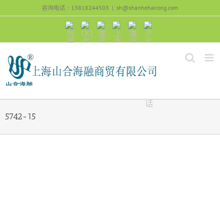
跳
咨询电话：13818244503
|
sh@shanhehairong.com
过
内
阿
QQ
微
上
微
手
容
里
交
信
海
信
机
旺
流
公
山
号：
浏
旺
众
合
sh51082245
览
沟
号：
海
直
通
shanhehairong
融
接
微
拨
博
打
电
话
5742-15