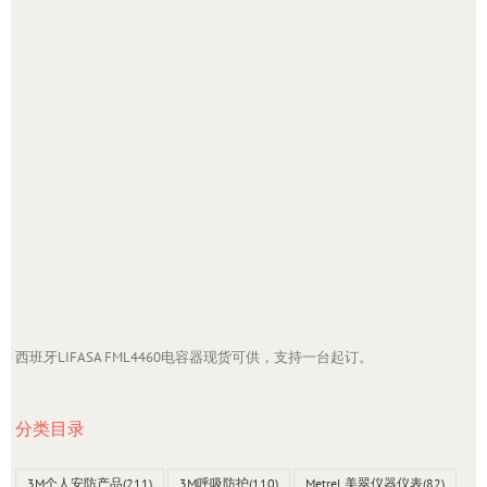
西班牙LIFASA FML4460电容器现货可供，支持一台起订。
分类目录
3M个人安防产品
(211)
3M呼吸防护
(110)
Metrel 美翠仪器仪表
(82)