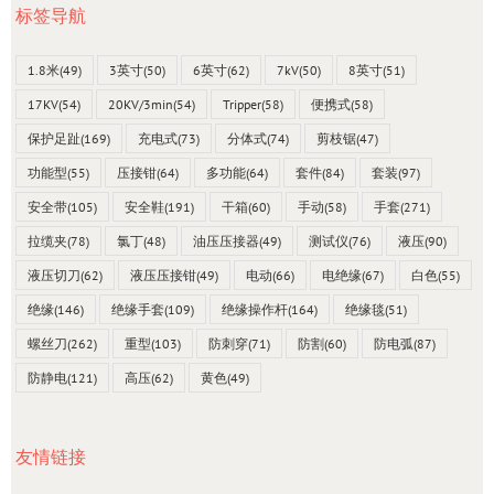
标签导航
1.8米
(49)
3英寸
(50)
6英寸
(62)
7kV
(50)
8英寸
(51)
17KV
(54)
20KV/3min
(54)
Tripper
(58)
便携式
(58)
保护足趾
(169)
充电式
(73)
分体式
(74)
剪枝锯
(47)
功能型
(55)
压接钳
(64)
多功能
(64)
套件
(84)
套装
(97)
安全带
(105)
安全鞋
(191)
干箱
(60)
手动
(58)
手套
(271)
拉缆夹
(78)
氯丁
(48)
油压压接器
(49)
测试仪
(76)
液压
(90)
液压切刀
(62)
液压压接钳
(49)
电动
(66)
电绝缘
(67)
白色
(55)
绝缘
(146)
绝缘手套
(109)
绝缘操作杆
(164)
绝缘毯
(51)
螺丝刀
(262)
重型
(103)
防刺穿
(71)
防割
(60)
防电弧
(87)
防静电
(121)
高压
(62)
黄色
(49)
友情链接