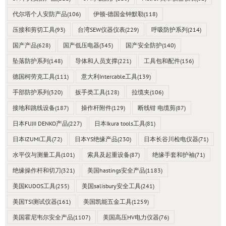
代尔塔个人安防产品
(106)
伊顿-德国金钟默勒
(118)
压接和剪切工具
(93)
台湾SEW仪器仪表
(229)
呼吸防护系列
(214)
国产产品
(628)
国产低压电器
(345)
国产安全防护
(140)
坠落防护系列
(148)
导体和人员支撑
(221)
工具包和配件
(156)
德国柯劳克工具
(111)
意大利Intercable工具
(139)
手部防护系列
(320)
扳手类工具
(128)
拉缆夹
(106)
接地和跳线设备
(187)
操作杆附件
(129)
断线钳 电缆剪
(87)
日本FUJII DENKO产品
(227)
日本Ikura tools工具
(81)
日本IZUMI工具
(72)
日本YS绝缘产品
(230)
日本长谷川检电仪器
(71)
水平仪与测量工具
(101)
索具及起重设备
(87)
绝缘手套和护袖
(71)
绝缘操作杆和切刀
(321)
美国hastings安全产品
(1183)
美国KUDOS工具
(255)
美国salisbury安全工具
(241)
美国TSI测试仪器
(161)
美国凯能五金工具
(1259)
美国霍尼韦尔安全产品
(1107)
美国高压HV电力仪器
(76)