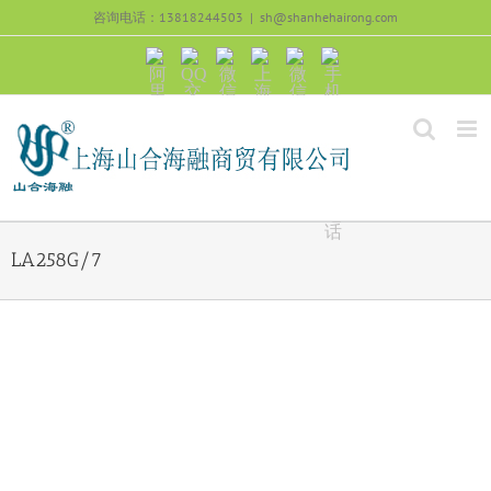
跳
咨询电话：13818244503
|
sh@shanhehairong.com
过
内
阿
QQ
微
上
微
手
容
里
交
信
海
信
机
旺
流
公
山
号：
浏
旺
众
合
sh51082245
览
沟
号：
海
直
通
shanhehairong
融
接
微
拨
博
打
电
话
LA258G/7