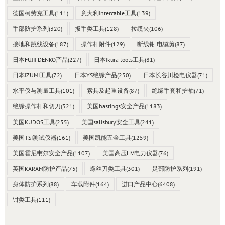
德国柯劳克工具
(111)
意大利Intercable工具
(139)
手部防护系列
(320)
扳手类工具
(128)
拉缆夹
(106)
接地和跳线设备
(187)
操作杆附件
(129)
断线钳 电缆剪
(87)
日本FUJII DENKO产品
(227)
日本Ikura tools工具
(81)
日本IZUMI工具
(72)
日本YS绝缘产品
(230)
日本长谷川检电仪器
(71)
水平仪与测量工具
(101)
索具及起重设备
(87)
绝缘手套和护袖
(71)
绝缘操作杆和切刀
(321)
美国hastings安全产品
(1183)
美国KUDOS工具
(255)
美国salisbury安全工具
(241)
美国TSI测试仪器
(161)
美国凯能五金工具
(1259)
美国霍尼韦尔安全产品
(1107)
美国高压HV电力仪器
(76)
英国KARAM防护产品
(75)
螺丝刀类工具
(301)
足部防护系列
(191)
身体防护系列
(88)
车载附件
(164)
进口产品中心
(6408)
钳类工具
(111)