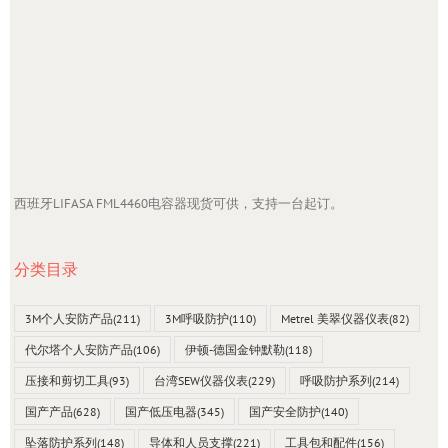
西班牙LIFASA FML4460电容器现货可供，支持一台起订。
分类目录
3M个人安防产品
(211)
3M呼吸防护
(110)
Metrel 美翠仪器仪表
(82)
代尔塔个人安防产品
(106)
伊顿-德国金钟默勒
(118)
压接和剪切工具
(93)
台湾SEW仪器仪表
(229)
呼吸防护系列
(214)
国产产品
(628)
国产低压电器
(345)
国产安全防护
(140)
坠落防护系列
(148)
导体和人员支撑
(221)
工具包和配件
(156)