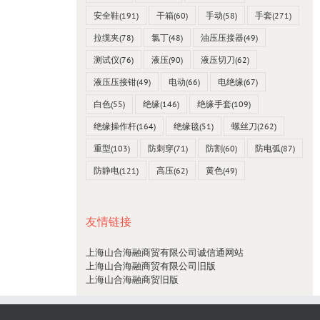
安全鞋
(191)
干箱
(60)
手动
(58)
手套
(271)
拉缆夹
(78)
氯丁
(48)
油压压接器
(49)
测试仪
(76)
液压
(90)
液压切刀
(62)
液压压接钳
(49)
电动
(66)
电绝缘
(67)
白色
(55)
绝缘
(146)
绝缘手套
(109)
绝缘操作杆
(164)
绝缘毯
(51)
螺丝刀
(262)
重型
(103)
防刺穿
(71)
防割
(60)
防电弧
(87)
防静电
(121)
高压
(62)
黄色
(49)
友情链接
上海山合海融商贸有限公司诚信通网站
上海山合海融商贸有限公司旧版
上海山合海融商贸旧版