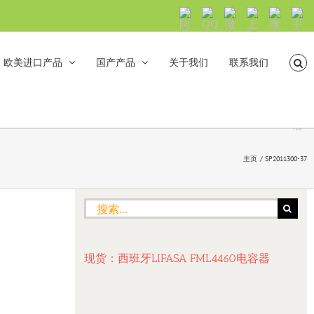
阿
QQ
微
上
微
手
里
交
信
海
信
机
旺
流
公
山
号：
浏
旺
众
合
sh5108
览
欧美进口产品
国产产品
关于我们
联系我们
沟
号：
海
直
通
shanhehairong
融
接
微
拨
博
打
电
话
主页
SP2011300-37
搜
索：
现货：西班牙LIFASA FML4460电容器