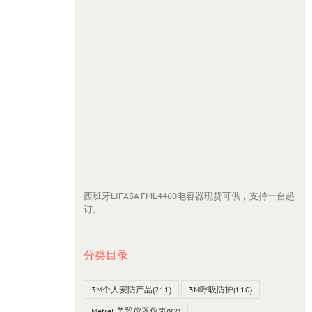
西班牙LIFASA FML4460电容器现货可供，支持一台起
订。
分类目录
3M个人安防产品
(211)
3M呼吸防护
(110)
Metrel 美翠仪器仪表
(82)