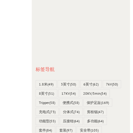
标签导航
1.8米
(49)
3英寸
(50)
6英寸
(62)
7kV
(50)
8英寸
(51)
17KV
(54)
20KV/3min
(54)
Tripper
(58)
便携式
(58)
保护足趾
(169)
充电式
(73)
分体式
(74)
剪枝锯
(47)
功能型
(55)
压接钳
(64)
多功能
(64)
套件
(84)
套装
(97)
安全带
(105)