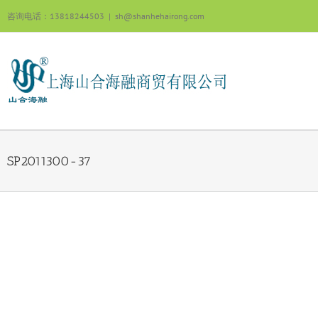
跳
咨询电话：13818244503
|
sh@shanhehairong.com
过
内
容
SP2011300-37