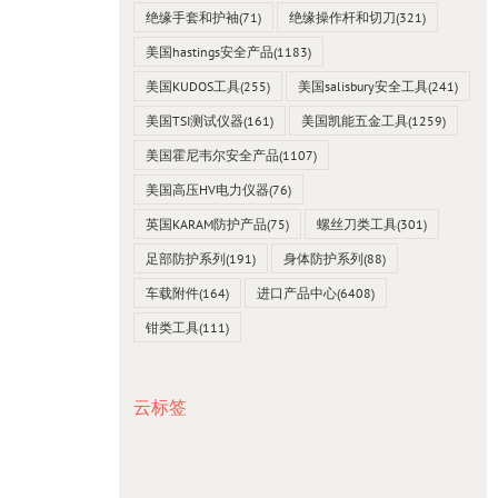
绝缘手套和护袖
(71)
绝缘操作杆和切刀
(321)
美国hastings安全产品
(1183)
美国KUDOS工具
(255)
美国salisbury安全工具
(241)
美国TSI测试仪器
(161)
美国凯能五金工具
(1259)
美国霍尼韦尔安全产品
(1107)
美国高压HV电力仪器
(76)
英国KARAM防护产品
(75)
螺丝刀类工具
(301)
足部防护系列
(191)
身体防护系列
(88)
车载附件
(164)
进口产品中心
(6408)
钳类工具
(111)
云标签