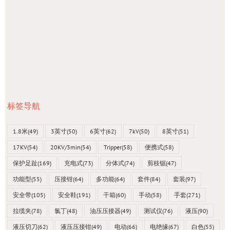
标签导航
1.8米
(49)
3英寸
(50)
6英寸
(62)
7kV
(50)
8英寸
(51)
17KV
(54)
20KV/3min
(54)
Tripper
(58)
便携式
(58)
保护足趾
(169)
充电式
(73)
分体式
(74)
剪枝锯
(47)
功能型
(55)
压接钳
(64)
多功能
(64)
套件
(84)
套装
(97)
安全带
(105)
安全鞋
(191)
干箱
(60)
手动
(58)
手套
(271)
拉缆夹
(78)
氯丁
(48)
油压压接器
(49)
测试仪
(76)
液压
(90)
液压切刀
(62)
液压压接钳
(49)
电动
(66)
电绝缘
(67)
白色
(55)