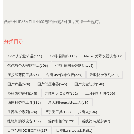
西班牙LIFASA FML4460电容器现货可供，支持一台起订。
分类目录
3M个人安防产品
(211)
3M呼吸防护
(110)
Metrel 美翠仪器仪表
(82)
代尔塔个人安防产品
(106)
伊顿-德国金钟默勒
(118)
压接和剪切工具
(93)
台湾SEW仪器仪表
(229)
呼吸防护系列
(214)
国产产品
(628)
国产低压电器
(345)
国产安全防护
(140)
坠落防护系列
(148)
导体和人员支撑
(221)
工具包和配件
(156)
德国柯劳克工具
(111)
意大利Intercable工具
(139)
手部防护系列
(320)
扳手类工具
(128)
拉缆夹
(106)
接地和跳线设备
(187)
操作杆附件
(129)
断线钳 电缆剪
(87)
日本FUJII DENKO产品
(227)
日本Ikura tools工具
(81)