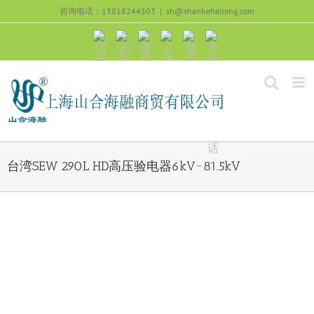
跳
咨询电话：13818244503
|
sh@shanhehairong.com
过
内
阿
QQ
微
上
微
手
容
里
交
信
海
信
机
旺
流
公
山
号：
浏
旺
众
合
sh51082245
览
沟
号：
海
直
通
shanhehairong
融
接
微
拨
博
打
电
话
台湾SEW 290L HD高压验电器6kV~81.5kV