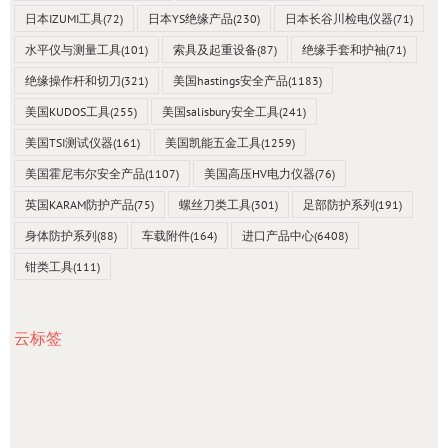
日本IZUMI工具
(72)
日本YS绝缘产品
(230)
日本长谷川检电仪器
(71)
水平仪与测量工具
(101)
索具及起重设备
(87)
绝缘手套和护袖
(71)
绝缘操作杆和切刀
(321)
美国hastings安全产品
(1183)
美国KUDOS工具
(255)
美国salisbury安全工具
(241)
美国TSI测试仪器
(161)
美国凯能五金工具
(1259)
美国霍尼韦尔安全产品
(1107)
美国高压HV电力仪器
(76)
英国KARAM防护产品
(75)
螺丝刀类工具
(301)
足部防护系列
(191)
身体防护系列
(88)
车载附件
(164)
进口产品中心
(6408)
钳类工具
(111)
云标签