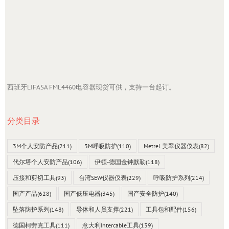
西班牙LIFASA FML4460电容器现货可供，支持一台起订。
分类目录
3M个人安防产品
(211)
3M呼吸防护
(110)
Metrel 美翠仪器仪表
(82)
代尔塔个人安防产品
(106)
伊顿-德国金钟默勒
(118)
压接和剪切工具
(93)
台湾SEW仪器仪表
(229)
呼吸防护系列
(214)
国产产品
(628)
国产低压电器
(345)
国产安全防护
(140)
坠落防护系列
(148)
导体和人员支撑
(221)
工具包和配件
(156)
德国柯劳克工具
(111)
意大利Intercable工具
(139)