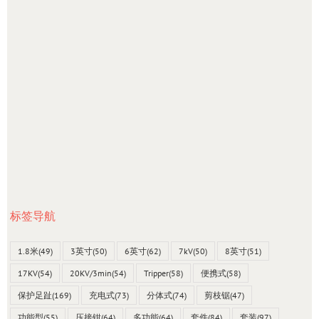
标签导航
1.8米
(49)
3英寸
(50)
6英寸
(62)
7kV
(50)
8英寸
(51)
17KV
(54)
20KV/3min
(54)
Tripper
(58)
便携式
(58)
保护足趾
(169)
充电式
(73)
分体式
(74)
剪枝锯
(47)
功能型
(55)
压接钳
(64)
多功能
(64)
套件
(84)
套装
(97)