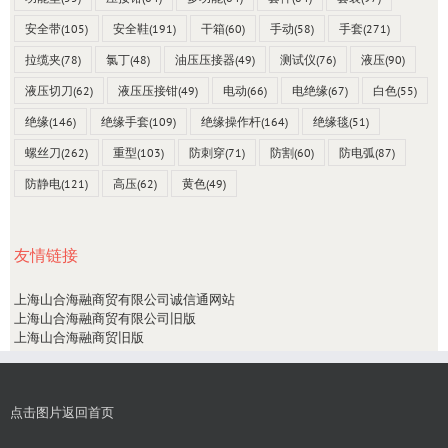
安全带
(105)
安全鞋
(191)
干箱
(60)
手动
(58)
手套
(271)
拉缆夹
(78)
氯丁
(48)
油压压接器
(49)
测试仪
(76)
液压
(90)
液压切刀
(62)
液压压接钳
(49)
电动
(66)
电绝缘
(67)
白色
(55)
绝缘
(146)
绝缘手套
(109)
绝缘操作杆
(164)
绝缘毯
(51)
螺丝刀
(262)
重型
(103)
防刺穿
(71)
防割
(60)
防电弧
(87)
防静电
(121)
高压
(62)
黄色
(49)
友情链接
上海山合海融商贸有限公司诚信通网站
上海山合海融商贸有限公司旧版
上海山合海融商贸旧版
点击图片返回首页