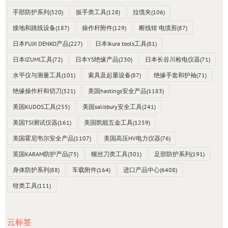
手部防护系列
(320)
扳手类工具
(128)
拉缆夹
(106)
接地和跳线设备
(187)
操作杆附件
(129)
断线钳 电缆剪
(87)
日本FUJII DENKO产品
(227)
日本Ikura tools工具
(81)
日本IZUMI工具
(72)
日本YS绝缘产品
(230)
日本长谷川检电仪器
(71)
水平仪与测量工具
(101)
索具及起重设备
(87)
绝缘手套和护袖
(71)
绝缘操作杆和切刀
(321)
美国hastings安全产品
(1183)
美国KUDOS工具
(255)
美国salisbury安全工具
(241)
美国TSI测试仪器
(161)
美国凯能五金工具
(1259)
美国霍尼韦尔安全产品
(1107)
美国高压HV电力仪器
(76)
英国KARAM防护产品
(75)
螺丝刀类工具
(301)
足部防护系列
(191)
身体防护系列
(88)
车载附件
(164)
进口产品中心
(6408)
钳类工具
(111)
云标签