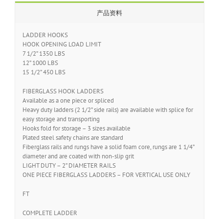
产品资料
LADDER HOOKS
HOOK OPENING LOAD LIMIT
7 1/2” 1350 LBS
12” 1000 LBS
15 1/2” 450 LBS
FIBERGLASS HOOK LADDERS
Available as a one piece or spliced
Heavy duty ladders (2 1/2” side rails) are available with splice for
easy storage and transporting
Hooks fold for storage – 3 sizes available
Plated steel safety chains are standard
Fiberglass rails and rungs have a solid foam core, rungs are 1 1/4”
diameter and are coated with non-slip grit
LIGHT DUTY – 2” DIAMETER RAILS
ONE PIECE FIBERGLASS LADDERS – FOR VERTICAL USE ONLY
FT
COMPLETE LADDER