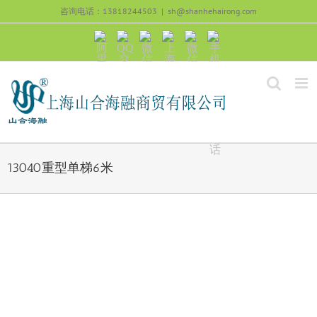
跳
咨询电话：13818244503
|
sh@shanhehairong.com
过
内
阿
QQ
微
上
微
手
容
里
交
信
海
信
机
旺
流
公
山
号：
浏
旺
众
合
sh51082245
览
沟
号：
海
直
通
shanhehairong
融
接
微
拨
博
打
电
话
13040重型单梯6米
View
Larger
Image