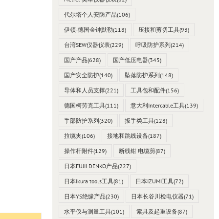
代尔塔个人安防产品
(106)
伊顿-德国金钟默勒
(118)
压接和剪切工具
(93)
台湾SEW仪器仪表
(229)
呼吸防护系列
(214)
国产产品
(628)
国产低压电器
(345)
国产安全防护
(140)
坠落防护系列
(148)
导体和人员支撑
(221)
工具包和配件
(156)
德国柯劳克工具
(111)
意大利Intercable工具
(139)
手部防护系列
(320)
扳手类工具
(128)
拉缆夹
(106)
接地和跳线设备
(187)
操作杆附件
(129)
断线钳 电缆剪
(87)
日本FUJII DENKO产品
(227)
日本Ikura tools工具
(81)
日本IZUMI工具
(72)
日本YS绝缘产品
(230)
日本长谷川检电仪器
(71)
水平仪与测量工具
(101)
索具及起重设备
(87)