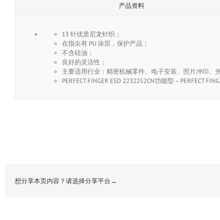
产品资料
13 针优质尼龙针织；
在指尖有 PU 涂层，保护产品；
不含硅油；
良好的灵活性；
主要适用行业：精密机械零件、电子安装、照片冲印、
PERFECT FINGER ESD 2232252CN功能型 – PERFE
想分享本页内容？请选择分享平台→