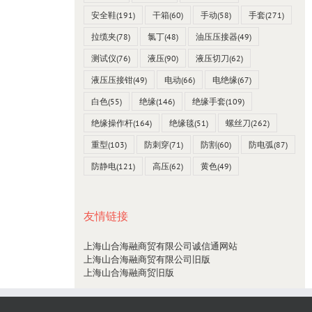
安全鞋
(191)
干箱
(60)
手动
(58)
手套
(271)
拉缆夹
(78)
氯丁
(48)
油压压接器
(49)
测试仪
(76)
液压
(90)
液压切刀
(62)
液压压接钳
(49)
电动
(66)
电绝缘
(67)
白色
(55)
绝缘
(146)
绝缘手套
(109)
绝缘操作杆
(164)
绝缘毯
(51)
螺丝刀
(262)
重型
(103)
防刺穿
(71)
防割
(60)
防电弧
(87)
防静电
(121)
高压
(62)
黄色
(49)
友情链接
上海山合海融商贸有限公司诚信通网站
上海山合海融商贸有限公司旧版
上海山合海融商贸旧版