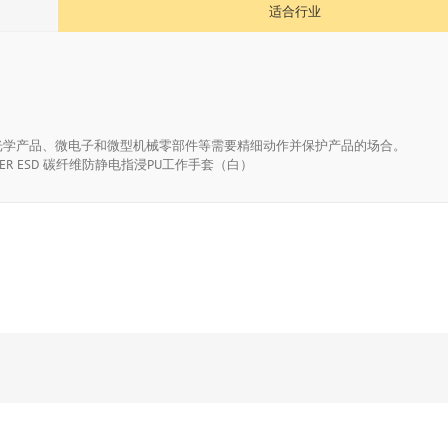
适合行业
光学产品、微电子和微型机械零部件等需要精细动作并保护产品的场合。
CT FINGER ESD 碳纤维防静电指浸PU工作手套（白）