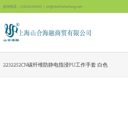
跳
咨询电话：13818244503
|
sh@shanhehairong.com
过
内
容
2232252CN碳纤维防静电指浸PU工作手套 白色
View
Larger
Image