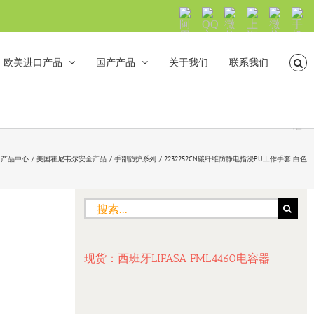
阿
QQ
微
上
微
手
里
交
信
海
信
机
旺
流
公
山
号：
浏
旺
众
合
sh5108
览
欧美进口产品
国产产品
关于我们
联系我们
沟
号：
海
直
通
shanhehairong
融
接
微
拨
博
打
电
话
口产品中心
美国霍尼韦尔安全产品
手部防护系列
2232252CN碳纤维防静电指浸PU工作手套 白色
搜
索：
现货：西班牙LIFASA FML4460电容器