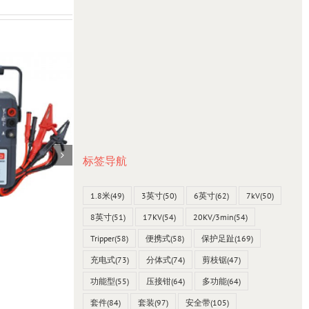
标签导航
1.8米
(49)
3英寸
(50)
6英寸
(62)
7kV
(50)
8英寸
(51)
17KV
(54)
20KV/3min
(54)
台湾SEW 4538 mO毫欧表0~2000Ω
Tripper
(58)
便携式
(58)
保护足趾
(169)
23 12 月, 2021
充电式
(73)
分体式
(74)
剪枝锯
(47)
功能型
(55)
压接钳
(64)
多功能
(64)
套件
(84)
套装
(97)
安全带
(105)