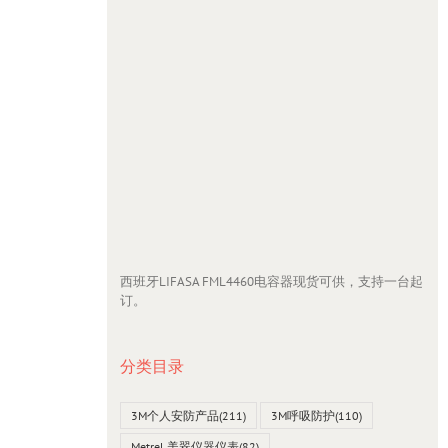
西班牙LIFASA FML4460电容器现货可供，支持一台起
订。
分类目录
3M个人安防产品
(211)
3M呼吸防护
(110)
Metrel 美翠仪器仪表
(82)