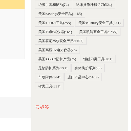
绝缘手套和护袖
(71)
绝缘操作杆和切刀
(321)
美国hastings安全产品
(1183)
美国KUDOS工具
(255)
美国salisbury安全工具
(241)
美国TSI测试仪器
(161)
美国凯能五金工具
(1259)
美国霍尼韦尔安全产品
(1107)
美国高压HV电力仪器
(76)
英国KARAM防护产品
(75)
螺丝刀类工具
(301)
足部防护系列
(191)
身体防护系列
(88)
车载附件
(164)
进口产品中心
(6408)
钳类工具
(111)
云标签