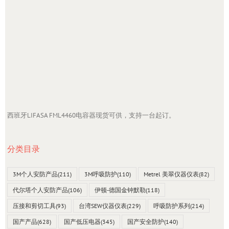
西班牙LIFASA FML4460电容器现货可供，支持一台起订。
分类目录
3M个人安防产品
(211)
3M呼吸防护
(110)
Metrel 美翠仪器仪表
(82)
代尔塔个人安防产品
(106)
伊顿-德国金钟默勒
(118)
压接和剪切工具
(93)
台湾SEW仪器仪表
(229)
呼吸防护系列
(214)
国产产品
(628)
国产低压电器
(345)
国产安全防护
(140)