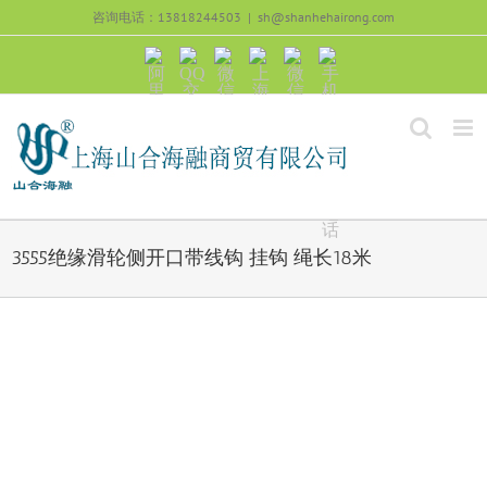
跳
咨询电话：13818244503
|
sh@shanhehairong.com
过
内
阿
QQ
微
上
微
手
容
里
交
信
海
信
机
旺
流
公
山
号：
浏
旺
众
合
sh51082245
览
沟
号：
海
直
通
shanhehairong
融
接
微
拨
博
打
电
话
3555绝缘滑轮侧开口带线钩 挂钩 绳长18米
View
Larger
Image