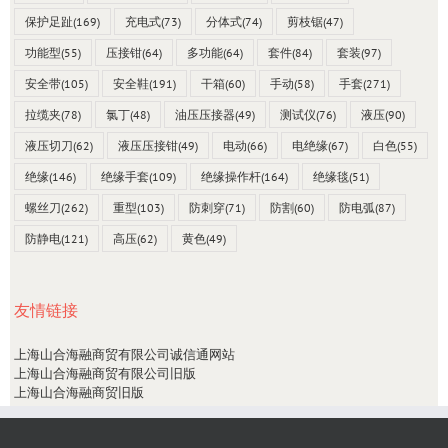
保护足趾
(169)
充电式
(73)
分体式
(74)
剪枝锯
(47)
功能型
(55)
压接钳
(64)
多功能
(64)
套件
(84)
套装
(97)
安全带
(105)
安全鞋
(191)
干箱
(60)
手动
(58)
手套
(271)
拉缆夹
(78)
氯丁
(48)
油压压接器
(49)
测试仪
(76)
液压
(90)
液压切刀
(62)
液压压接钳
(49)
电动
(66)
电绝缘
(67)
白色
(55)
绝缘
(146)
绝缘手套
(109)
绝缘操作杆
(164)
绝缘毯
(51)
螺丝刀
(262)
重型
(103)
防刺穿
(71)
防割
(60)
防电弧
(87)
防静电
(121)
高压
(62)
黄色
(49)
友情链接
上海山合海融商贸有限公司诚信通网站
上海山合海融商贸有限公司旧版
上海山合海融商贸旧版