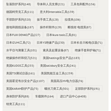
坠落防护系列
(148)
导体和人员支撑
(221)
工具包和配件
(156)
德国柯劳克工具
(111)
意大利Intercable工具
(139)
手部防护系列
(320)
扳手类工具
(128)
拉缆夹
(106)
接地和跳线设备
(187)
操作杆附件
(129)
断线钳 电缆剪
(87)
日本FUJII DENKO产品
(227)
日本Ikura tools工具
(81)
日本IZUMI工具
(72)
日本YS绝缘产品
(230)
日本长谷川检电仪器
(71)
水平仪与测量工具
(101)
索具及起重设备
(87)
绝缘手套和护袖
(71)
绝缘操作杆和切刀
(321)
美国hastings安全产品
(1183)
美国KUDOS工具
(255)
美国salisbury安全工具
(241)
美国TSI测试仪器
(161)
美国凯能五金工具
(1259)
美国霍尼韦尔安全产品
(1107)
美国高压HV电力仪器
(76)
英国KARAM防护产品
(75)
螺丝刀类工具
(301)
足部防护系列
(191)
身体防护系列
(88)
车载附件
(164)
进口产品中心
(6408)
钳类工具
(111)