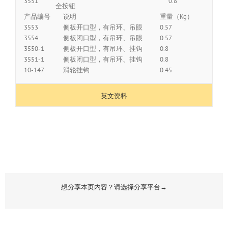
3551
0.8
全按钮
产品编号
说明
重量（Kg）
3553
侧板开口型，有吊环、吊眼
0.57
3554
侧板闭口型，有吊环、吊眼
0.57
3550-1
侧板开口型，有吊环、挂钩
0.8
3551-1
侧板闭口型，有吊环、挂钩
0.8
10-147
滑轮挂钩
0.45
英文资料
想分享本页内容？请选择分享平台→