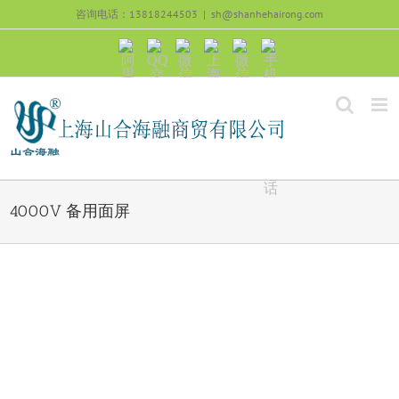
跳
咨询电话：13818244503
|
sh@shanhehairong.com
过
内
阿
QQ
微
上
微
手
容
里
交
信
海
信
机
旺
流
公
山
号：
浏
旺
众
合
sh51082245
览
沟
号：
海
直
通
shanhehairong
融
接
微
拨
博
打
电
话
4000V 备用面屏
View
Larger
Image