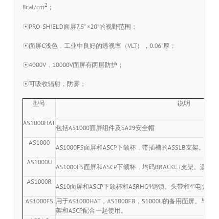
2
8cal/cm
；
☉PRO-SHIELD面屏7.5” ×20”的视野范围；
☉面屏C浅色，工业中良好的透视率（VLT），0.06”厚；
☉4000V，10000V面屏有两层防护；
☉可吸收辐射，防雾；
型号
说明
AS1000HAT
包括AS1000面屏组件及SA29安全帽
AS1000
AS1000FS面屏和ASCP下颌杯，带插槽的ASSLB支架。
AS1000U
AS1000FS面屏和ASCP下颌杯，均码BRACKET支架。
AS1000R
AS10面屏和ASCP下颌杯和ASRHG4销锁。头带和4”电弧罩
AS1000FS
用于AS1000HAT，AS1000FB，S1000U的备用面屏。与ASSLB
架和ASCP配合一起使用。