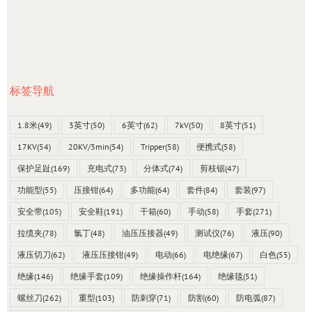
标签导航
1.8米
(49)
3英寸
(50)
6英寸
(62)
7kV
(50)
8英寸
(51)
17KV
(54)
20KV/3min
(54)
Tripper
(58)
便携式
(58)
保护足趾
(169)
充电式
(73)
分体式
(74)
剪枝锯
(47)
功能型
(55)
压接钳
(64)
多功能
(64)
套件
(84)
套装
(97)
安全带
(105)
安全鞋
(191)
干箱
(60)
手动
(58)
手套
(271)
拉缆夹
(78)
氯丁
(48)
油压压接器
(49)
测试仪
(76)
液压
(90)
液压切刀
(62)
液压压接钳
(49)
电动
(66)
电绝缘
(67)
白色
(55)
绝缘
(146)
绝缘手套
(109)
绝缘操作杆
(164)
绝缘毯
(51)
螺丝刀
(262)
重型
(103)
防刺穿
(71)
防割
(60)
防电弧
(87)