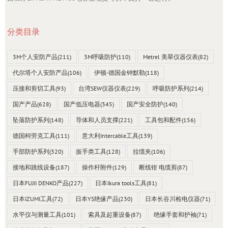
分类目录
3M个人安防产品
(211)
3M呼吸防护
(110)
Metrel 美翠仪器仪表
(82)
代尔塔个人安防产品
(106)
伊顿-德国金钟默勒
(118)
压接和剪切工具
(93)
台湾SEW仪器仪表
(229)
呼吸防护系列
(214)
国产产品
(628)
国产低压电器
(345)
国产安全防护
(140)
坠落防护系列
(148)
导体和人员支撑
(221)
工具包和配件
(156)
德国柯劳克工具
(111)
意大利Intercable工具
(139)
手部防护系列
(320)
扳手类工具
(128)
拉缆夹
(106)
接地和跳线设备
(187)
操作杆附件
(129)
断线钳 电缆剪
(87)
日本FUJII DENKO产品
(227)
日本Ikura tools工具
(81)
日本IZUMI工具
(72)
日本YS绝缘产品
(230)
日本长谷川检电仪器
(71)
水平仪与测量工具
(101)
索具及起重设备
(87)
绝缘手套和护袖
(71)