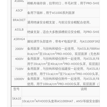
ASBAG
棉帆布储存袋，拉带封口，羊毛衬里，用于PRO-SHIELD
ASCP
备用下颌杯，用于AS1000系列面屏
BRACKET
通用绝缘安全帽支架，与前沿安全帽配合使用。
ASSLB
绝缘支架，适合大多数插槽前沿安全帽。与PRO-SHIELD
ASRHG4
棘轮调节头部套件，带有4”电弧护罩。与AS1000FSR面
备用面屏，与挂钩和锁住一起使用。与ASSLB,FBBRACKET
2000V
2
2
8cal/cm
至10cal/cm
PRO-HOOD。双层面屏（无色和浅色
备用面屏，与挂钩和锁住附件一起使用。与ASSLB,FBBRACK
4000V
2
2
用于20cal/cm
至40cal/cm
PRO-HOOD头罩。双层面屏
备用面屏，与挂钩和锁住福建按一起使用。与ASSLB,FBBRACK
7500V
2
2
合使用。用于55cal/cm
至75cal/cm
PRO-HOOD头罩。单
备用面屏，与挂钩和锁住附件一起使用。与ASSLB,FBBRACKE
10000V
2
使用。用于100cal/cm
PRO-HOOD头罩。双层面屏（无色
型号
说明
SKA10
2
10cal/cm
AFHOOD头套和AS1000HAT，ANSI等级安全眼镜和