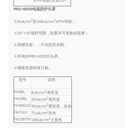
ATPV等级20cal/cm
。
PRO-HOOD电弧防护头罩
2
2
☉8cal/cm
至100cal/cm
ATPV等级；
☉10” ×20”视野范围，防雾并可更换的面屏；
☉插槽支架，，不包括安全帽。
☉所有的PRO-HOODS头罩。
☉橘黄色需特殊订购。
型号
说明
2,
FH8BL
8cal/cm
海军蓝
2
FH20BL
20cal/cm
海军蓝
2
FH40GYLT
40cal/cm
更轻质，灰色
2
FH75GY
75cal/cm
灰色
2
FH100TW
100cal/cm
土黄色