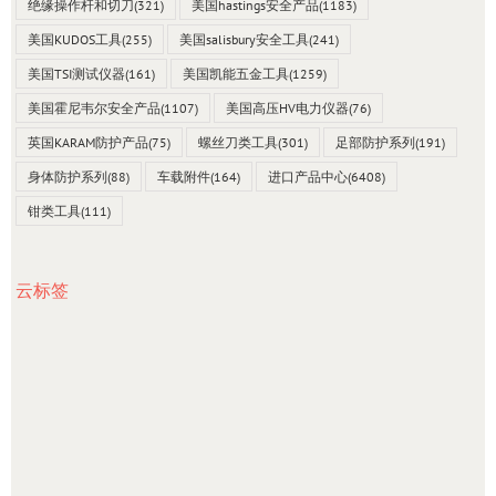
绝缘操作杆和切刀
(321)
美国hastings安全产品
(1183)
美国KUDOS工具
(255)
美国salisbury安全工具
(241)
美国TSI测试仪器
(161)
美国凯能五金工具
(1259)
美国霍尼韦尔安全产品
(1107)
美国高压HV电力仪器
(76)
英国KARAM防护产品
(75)
螺丝刀类工具
(301)
足部防护系列
(191)
身体防护系列
(88)
车载附件
(164)
进口产品中心
(6408)
钳类工具
(111)
云标签