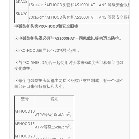
SKA15
2
15cal/cm
AFHOOD头套和AS1000HAT，ANSI等级安全眼镜和
SKA20
2
20cal/cm
AFHOOD头套和AS1000HAT，ANSI等级安全眼镜和
电弧防护头套PRO-HOOD和安全眼镜
☉
电弧防护头罩必须与AS1000HAT一同佩戴以提供适当防护。
☉PRO-HOOD面屏10” ×20”视野范围；
☉与PRO-SHIELD配合一起使用时会带来360度头部和颈部电弧
变化防护。
☉每个电弧防护头套都由两层竖织纹路材料制成，有一个弹性
面部开口来保持形状和大小。
型号
说明
AFHOOD10
2
ATPV等级10cal/cm
。
AFHOOD15
2
ATPV等级15cal/cm
。
AFHOOD20
2