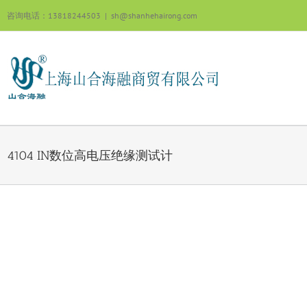
跳
咨询电话：13818244503
|
sh@shanhehairong.com
过
内
容
4104 IN数位高电压绝缘测试计
View
Larger
Image