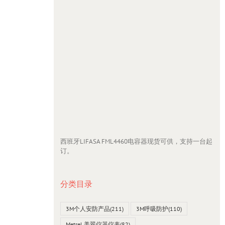
西班牙LIFASA FML4460电容器现货可供，支持一台起
订。
分类目录
3M个人安防产品
(211)
3M呼吸防护
(110)
Metrel 美翠仪器仪表
(82)