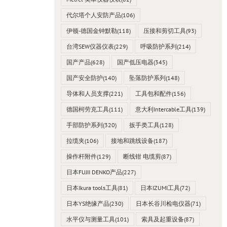
代尔塔个人安防产品
(106)
伊顿-德国金钟默勒
(118)
压接和剪切工具
(93)
台湾SEW仪器仪表
(229)
呼吸防护系列
(214)
国产产品
(628)
国产低压电器
(345)
国产安全防护
(140)
坠落防护系列
(148)
导体和人员支撑
(221)
工具包和配件
(156)
德国柯劳克工具
(111)
意大利Intercable工具
(139)
手部防护系列
(320)
扳手类工具
(128)
拉缆夹
(106)
接地和跳线设备
(187)
操作杆附件
(129)
断线钳 电缆剪
(87)
日本FUJII DENKO产品
(227)
日本Ikura tools工具
(81)
日本IZUMI工具
(72)
日本YS绝缘产品
(230)
日本长谷川检电仪器
(71)
水平仪与测量工具
(101)
索具及起重设备
(87)