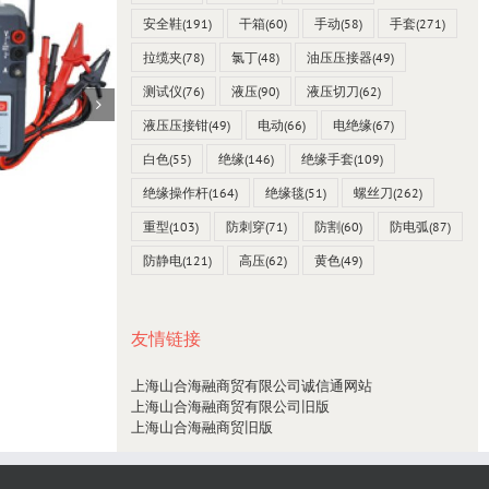
安全鞋
(191)
干箱
(60)
手动
(58)
手套
(271)
拉缆夹
(78)
氯丁
(48)
油压压接器
(49)
测试仪
(76)
液压
(90)
液压切刀
(62)
液压压接钳
(49)
电动
(66)
电绝缘
(67)
白色
(55)
绝缘
(146)
绝缘手套
(109)
绝缘操作杆
(164)
绝缘毯
(51)
螺丝刀
(262)
重型
(103)
防刺穿
(71)
防割
(60)
防电弧
(87)
台湾SEW 4538 mO毫欧表0~2000Ω
23 12 月, 2021
防静电
(121)
高压
(62)
黄色
(49)
友情链接
上海山合海融商贸有限公司诚信通网站
上海山合海融商贸有限公司旧版
上海山合海融商贸旧版