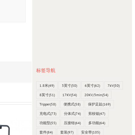
标签导航
1.8米
(49)
3英寸
(50)
6英寸
(62)
7kV
(50)
8英寸
(51)
17KV
(54)
20KV/3min
(54)
Tripper
(58)
便携式
(58)
保护足趾
(169)
充电式
(73)
分体式
(74)
剪枝锯
(47)
功能型
(55)
压接钳
(64)
多功能
(64)
套件
(84)
套装
(97)
安全带
(105)