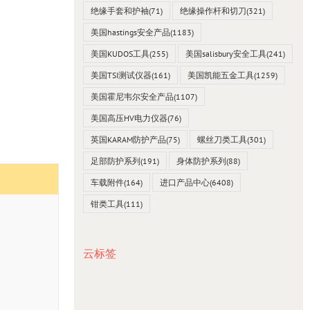
绝缘手套和护袖
(71)
绝缘操作杆和切刀
(321)
美国hastings安全产品
(1183)
美国KUDOS工具
(255)
美国salisbury安全工具
(241)
美国TSI测试仪器
(161)
美国凯能五金工具
(1259)
美国霍尼韦尔安全产品
(1107)
美国高压HV电力仪器
(76)
英国KARAM防护产品
(75)
螺丝刀类工具
(301)
足部防护系列
(191)
身体防护系列
(88)
车载附件
(164)
进口产品中心
(6408)
钳类工具
(111)
云标签