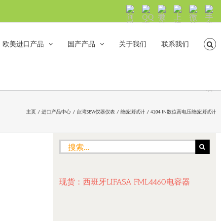
阿
QQ
微
上
微
手
里
交
信
海
信
机
旺
流
公
山
号：
浏
旺
众
合
sh5108
览
欧美进口产品
国产产品
关于我们
联系我们
沟
号：
海
直
通
shanhehairong
融
接
微
拨
博
打
电
话
主页
进口产品中心
台湾SEW仪器仪表
绝缘测试计
4104 IN数位高电压绝缘测试计
搜
索：
现货：西班牙LIFASA FML4460电容器