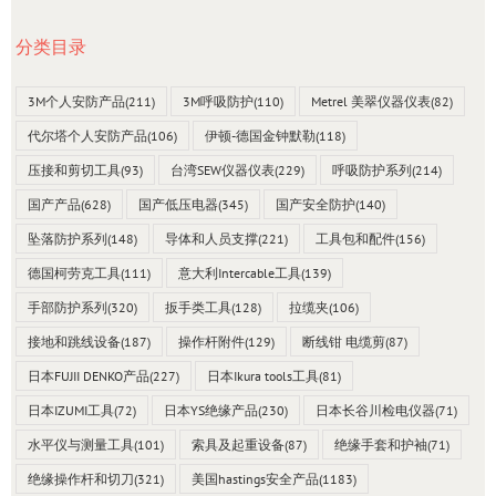
分类目录
3M个人安防产品
(211)
3M呼吸防护
(110)
Metrel 美翠仪器仪表
(82)
代尔塔个人安防产品
(106)
伊顿-德国金钟默勒
(118)
压接和剪切工具
(93)
台湾SEW仪器仪表
(229)
呼吸防护系列
(214)
国产产品
(628)
国产低压电器
(345)
国产安全防护
(140)
坠落防护系列
(148)
导体和人员支撑
(221)
工具包和配件
(156)
德国柯劳克工具
(111)
意大利Intercable工具
(139)
手部防护系列
(320)
扳手类工具
(128)
拉缆夹
(106)
接地和跳线设备
(187)
操作杆附件
(129)
断线钳 电缆剪
(87)
日本FUJII DENKO产品
(227)
日本Ikura tools工具
(81)
日本IZUMI工具
(72)
日本YS绝缘产品
(230)
日本长谷川检电仪器
(71)
水平仪与测量工具
(101)
索具及起重设备
(87)
绝缘手套和护袖
(71)
绝缘操作杆和切刀
(321)
美国hastings安全产品
(1183)