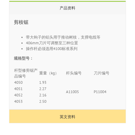
产品资料
剪枝锯
带大钩子的铝头用于推动树枝，支撑电线等
406mm刀片可调整至三种位置
操作杆必须选用4100标准系列
规格型号：
杆型修剪锯产
重量（kg）
杆头编号
刀片编号
品编号
4050
1.93
4051
2.27
A11005
P11004
4052
2.16
4053
2.50
英文资料