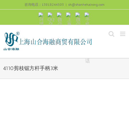
跳
咨询电话：13818244503
|
sh@shanhehairong.com
过
内
阿
QQ
微
上
微
手
容
里
交
信
海
信
机
旺
流
公
山
号：
浏
旺
众
合
sh51082245
览
沟
号：
海
直
通
shanhehairong
融
接
微
拨
博
打
电
话
4110剪枝锯方杆手柄3米
View
Larger
Image