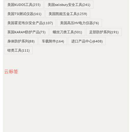
美国KUDOS工具
(255)
美国salisbury安全工具
(241)
美国TSI测试仪器
(161)
美国凯能五金工具
(1259)
美国霍尼韦尔安全产品
(1107)
美国高压HV电力仪器
(76)
英国KARAM防护产品
(75)
螺丝刀类工具
(301)
足部防护系列
(191)
身体防护系列
(88)
车载附件
(164)
进口产品中心
(6408)
钳类工具
(111)
云标签