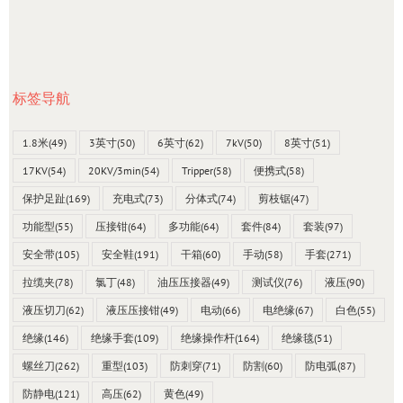
标签导航
1.8米
(49)
3英寸
(50)
6英寸
(62)
7kV
(50)
8英寸
(51)
17KV
(54)
20KV/3min
(54)
Tripper
(58)
便携式
(58)
保护足趾
(169)
充电式
(73)
分体式
(74)
剪枝锯
(47)
功能型
(55)
压接钳
(64)
多功能
(64)
套件
(84)
套装
(97)
安全带
(105)
安全鞋
(191)
干箱
(60)
手动
(58)
手套
(271)
拉缆夹
(78)
氯丁
(48)
油压压接器
(49)
测试仪
(76)
液压
(90)
液压切刀
(62)
液压压接钳
(49)
电动
(66)
电绝缘
(67)
白色
(55)
绝缘
(146)
绝缘手套
(109)
绝缘操作杆
(164)
绝缘毯
(51)
螺丝刀
(262)
重型
(103)
防刺穿
(71)
防割
(60)
防电弧
(87)
防静电
(121)
高压
(62)
黄色
(49)