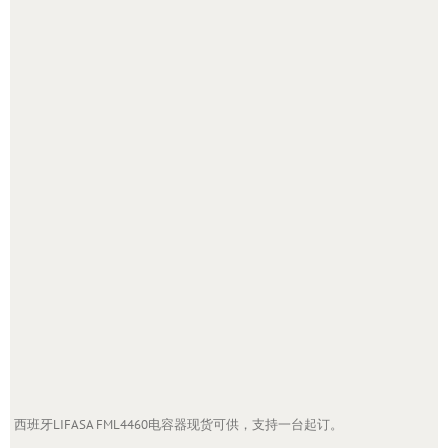
西班牙LIFASA FML4460电容器现货可供，支持一台起订。