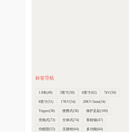
标签导航
1.8米
(49)
3英寸
(50)
6英寸
(62)
7kV
(50)
8英寸
(51)
17KV
(54)
20KV/3min
(54)
Tripper
(58)
便携式
(58)
保护足趾
(169)
充电式
(73)
分体式
(74)
剪枝锯
(47)
功能型
(55)
压接钳
(64)
多功能
(64)