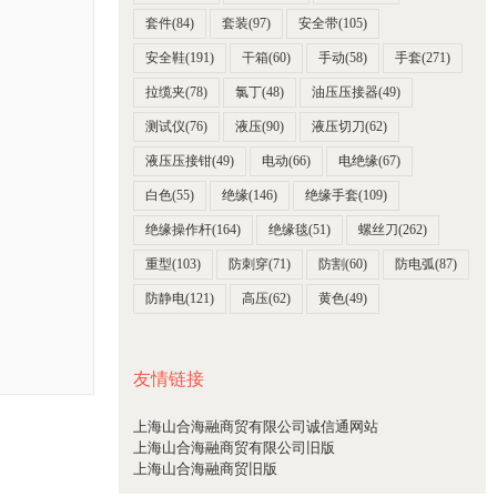
套件
(84)
套装
(97)
安全带
(105)
安全鞋
(191)
干箱
(60)
手动
(58)
手套
(271)
拉缆夹
(78)
氯丁
(48)
油压压接器
(49)
测试仪
(76)
液压
(90)
液压切刀
(62)
液压压接钳
(49)
电动
(66)
电绝缘
(67)
白色
(55)
绝缘
(146)
绝缘手套
(109)
绝缘操作杆
(164)
绝缘毯
(51)
螺丝刀
(262)
重型
(103)
防刺穿
(71)
防割
(60)
防电弧
(87)
防静电
(121)
高压
(62)
黄色
(49)
友情链接
上海山合海融商贸有限公司诚信通网站
上海山合海融商贸有限公司旧版
上海山合海融商贸旧版