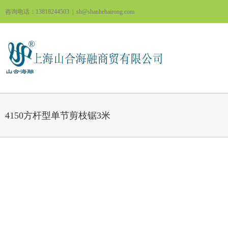
跳
咨询电话：13818244503
|
sh@shanhehairong.com
过
内
容
4150方杆型单节剪枝锯3米
View
Larger
Image