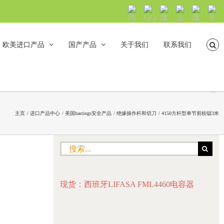
阿
QQ
微
上
微
手
里
交
信
海
信
机
旺
流
公
山
号：
浏
旺
众
合
sh5108
览
欧美进口产品
国产产品
关于我们
联系我们
沟
号：
海
直
通
shanhehairong
融
接
微
拨
博
打
电
话
主页
进口产品中心
美国hastings安全产品
绝缘操作杆和切刀
4150方杆型单节剪枝锯3米
搜
索：
现货：西班牙LIFASA FML4460电容器