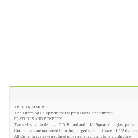
TREE TRIMMERS
Tree Trimming Equipment for the professional tree trimmer.
FEATURES AND BENEFITS:
Two styles available 1 1/4 O.D. Round and 1 1/4 Square fiberglass poles
Cutter heads are machined from drop forged steel and have a 1 1/2 diamete
All Cutter heads have a splined universal attachment for a pruning saw