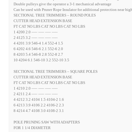
Double pulleys give the operator a 3-1 mechanical advantage
Can be used with Pruner Rope Insulator for additional protection near high
SECTIONAL TREE TRIMMERS – ROUND POLES
CUTTER HEAD EXTENSION BASE
FT CAT NO LBS CAT NO LBS CAT NO LBS
1 4200 2.0 —– —– —– —–
2 4125 3.2 —– —– —– —–
4 4201 3.9 546-4 1.4 552-4 1.5
6 4202 4.6 546-6 2.1 552-6 2.0
8 4203 5.4 546-8 2.8 552-8 2.7
10 4204 6.1 546-10 3.2 552-10 3.5
SECTIONAL TREE TRIMMERS – SQUARE POLES
CUTTER HEAD EXTENSION BASE
FT CAT NO LBS CAT NO LBS CAT NO LBS
1 4210 2.0 —– —– —– —–
2 4211 2.4 —– —– —– —–
4 4212 3.2 4104 1.5 4104-2 1.6
6 4213 3.9 4106 2.2 4106-2 2.3
8 4214 4.7 4108 3.0 4108-2 3.1
POLE PRUNING SAW WITH ADAPTERS
FOR 1 1/4 DIAMETER