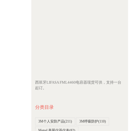
西班牙LIFASA FML4460电容器现货可供，支持一台
起订。
分类目录
3M个人安防产品
(211)
3M呼吸防护
(110)
Metrel 美翠仪器仪表
(82)