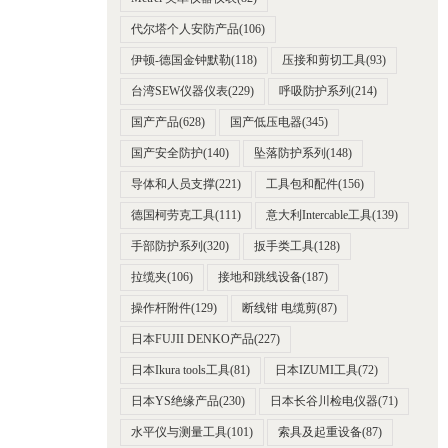
代尔塔个人安防产品
(106)
伊顿-德国金钟默勒
(118)
压接和剪切工具
(93)
台湾SEW仪器仪表
(229)
呼吸防护系列
(214)
国产产品
(628)
国产低压电器
(345)
国产安全防护
(140)
坠落防护系列
(148)
导体和人员支撑
(221)
工具包和配件
(156)
德国柯劳克工具
(111)
意大利Intercable工具
(139)
手部防护系列
(320)
扳手类工具
(128)
拉缆夹
(106)
接地和跳线设备
(187)
操作杆附件
(129)
断线钳 电缆剪
(87)
日本FUJII DENKO产品
(227)
日本Ikura tools工具
(81)
日本IZUMI工具
(72)
日本YS绝缘产品
(230)
日本长谷川检电仪器
(71)
水平仪与测量工具
(101)
索具及起重设备
(87)