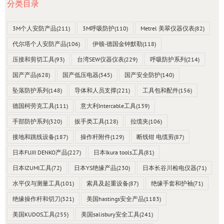
分类目录
3M个人安防产品
(211)
3M呼吸防护
(110)
Metrel 美翠仪器仪表
(82)
代尔塔个人安防产品
(106)
伊顿-德国金钟默勒
(118)
压接和剪切工具
(93)
台湾SEW仪器仪表
(229)
呼吸防护系列
(214)
国产产品
(628)
国产低压电器
(345)
国产安全防护
(140)
坠落防护系列
(148)
导体和人员支撑
(221)
工具包和配件
(156)
德国柯劳克工具
(111)
意大利Intercable工具
(139)
手部防护系列
(320)
扳手类工具
(128)
拉缆夹
(106)
接地和跳线设备
(187)
操作杆附件
(129)
断线钳 电缆剪
(87)
日本FUJII DENKO产品
(227)
日本Ikura tools工具
(81)
日本IZUMI工具
(72)
日本YS绝缘产品
(230)
日本长谷川检电仪器
(71)
水平仪与测量工具
(101)
索具及起重设备
(87)
绝缘手套和护袖
(71)
绝缘操作杆和切刀
(321)
美国hastings安全产品
(1183)
美国KUDOS工具
(255)
美国salisbury安全工具
(241)