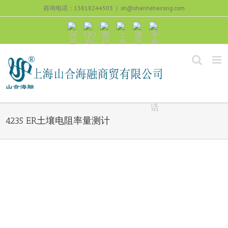
跳
咨询电话：13818244503
|
sh@shanhehairong.com
过
内
阿
QQ
微
上
微
手
容
里
交
信
海
信
机
旺
流
公
山
号：
浏
旺
众
合
sh51082245
览
沟
号：
海
直
通
shanhehairong
融
接
微
拨
博
打
电
话
4235 ER土壤电阻率量测计
View
Larger
Image