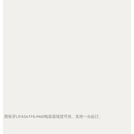
西班牙LIFASA FML4460电容器现货可供，支持一台起订。