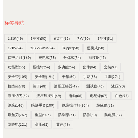
标签导航
1.8米
(49)
3英寸
(50)
6英寸
(62)
7kV
(50)
8英寸
(51)
17KV
(54)
20KV/3min
(54)
Tripper
(58)
便携式
(58)
保护足趾
(169)
充电式
(73)
分体式
(74)
剪枝锯
(47)
功能型
(55)
压接钳
(64)
多功能
(64)
套件
(84)
套装
(97)
安全带
(105)
安全鞋
(191)
干箱
(60)
手动
(58)
手套
(271)
拉缆夹
(78)
氯丁
(48)
油压压接器
(49)
测试仪
(76)
液压
(90)
液压切刀
(62)
液压压接钳
(49)
电动
(66)
电绝缘
(67)
白色
(55)
绝缘
(146)
绝缘手套
(109)
绝缘操作杆
(164)
绝缘毯
(51)
螺丝刀
(262)
重型
(103)
防刺穿
(71)
防割
(60)
防电弧
(87)
防静电
(121)
高压
(62)
黄色
(49)