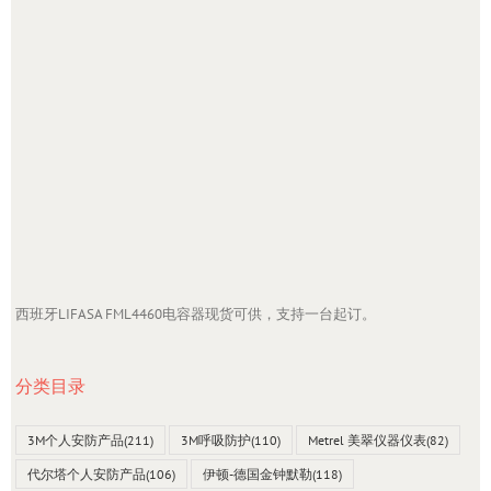
西班牙LIFASA FML4460电容器现货可供，支持一台起订。
分类目录
3M个人安防产品
(211)
3M呼吸防护
(110)
Metrel 美翠仪器仪表
(82)
代尔塔个人安防产品
(106)
伊顿-德国金钟默勒
(118)