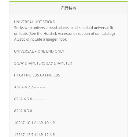
产品特点
UNIVERSAL HOT STICKS
Sticks with universal head adapts to all standard universal fit
on tools (See the Hotstick Accessories section of our catalog)
All sticks include a hanger hook
UNIVERSAL – ONE END ONLY
1 1/4” DIAMETER1 1/2” DIAMETER
FT CAT NO LBS CAT NO LBS
4 567-4 2.2—– —–
6567-6 3.0—– —–
8567-8 3.8—– —–
10567-10 4.6469-10 4.9
12567-12 5.4469-12 6.9