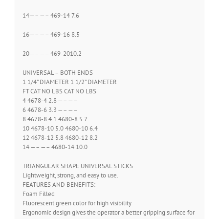
14—– —– 469-14 7.6
16—– —– 469-16 8.5
20—– —– 469-2010.2
UNIVERSAL – BOTH ENDS
1 1/4” DIAMETER 1 1/2” DIAMETER
FT CAT NO LBS CAT NO LBS
4 4678-4 2.8 —– —–
6 4678-6 3.3 —– —–
8 4678-8 4.1 4680-8 5.7
10 4678-10 5.0 4680-10 6.4
12 4678-12 5.8 4680-12 8.2
14 —– —– 4680-14 10.0
TRIANGULAR SHAPE UNIVERSAL STICKS
Lightweight, strong, and easy to use.
FEATURES AND BENEFITS:
Foam Filled
Fluorescent green color for high visibility
Ergonomic design gives the operator a better gripping surface for