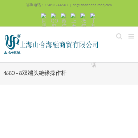
跳
咨询电话：13818244503
|
sh@shanhehairong.com
过
内
阿
QQ
微
上
微
手
容
里
交
信
海
信
机
旺
流
公
山
号：
浏
旺
众
合
sh51082245
览
沟
号：
海
直
通
shanhehairong
融
接
微
拨
博
打
电
话
4680-8双端头绝缘操作杆
View
Larger
Image