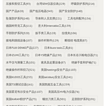
压接和剪切工具
(93)
台湾SEW仪器仪表
(229)
呼吸防护系列
(214)
国产产品
(628)
国产低压电器
(345)
国产安全防护
(140)
坠落防护系列
(148)
导体和人员支撑
(221)
工具包和配件
(156)
德国柯劳克工具
(111)
意大利Intercable工具
(139)
手部防护系列
(320)
扳手类工具
(128)
拉缆夹
(106)
接地和跳线设备
(187)
操作杆附件
(129)
断线钳 电缆剪
(87)
日本FUJII DENKO产品
(227)
日本Ikura tools工具
(81)
日本IZUMI工具
(72)
日本YS绝缘产品
(230)
日本长谷川检电仪器
(71)
水平仪与测量工具
(101)
索具及起重设备
(87)
绝缘手套和护袖
(71)
绝缘操作杆和切刀
(321)
美国hastings安全产品
(1183)
美国KUDOS工具
(255)
美国salisbury安全工具
(241)
美国TSI测试仪器
(161)
美国凯能五金工具
(1259)
美国霍尼韦尔安全产品
(1107)
美国高压HV电力仪器
(76)
英国KARAM防护产品
(75)
螺丝刀类工具
(301)
足部防护系列
(191)