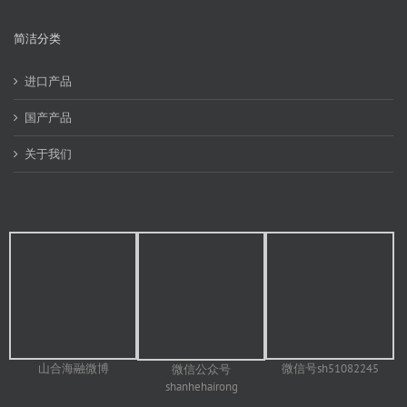
简洁分类
进口产品
国产产品
关于我们
山合海融微博
微信号sh51082245
微信公众号
shanhehairong