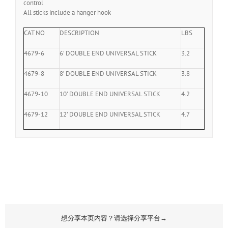
control
All sticks include a hanger hook
CAT NO
DESCRIPTION
LBS
4679-6
6’ DOUBLE END UNIVERSAL STICK
3.2
4679-8
8’ DOUBLE END UNIVERSAL STICK
3.8
4679-10
10’ DOUBLE END UNIVERSAL STICK
4.2
4679-12
12’ DOUBLE END UNIVERSAL STICK
4.7
想分享本页内容？请选择分享平台→