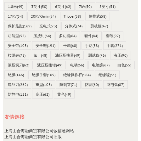
1.8米
(49)
3英寸
(50)
6英寸
(62)
7kV
(50)
8英寸
(51)
17KV
(54)
20KV/3min
(54)
Tripper
(58)
便携式
(58)
保护足趾
(169)
充电式
(73)
分体式
(74)
剪枝锯
(47)
功能型
(55)
压接钳
(64)
多功能
(64)
套件
(84)
套装
(97)
安全带
(105)
安全鞋
(191)
干箱
(60)
手动
(58)
手套
(271)
拉缆夹
(78)
氯丁
(48)
油压压接器
(49)
测试仪
(76)
液压
(90)
液压切刀
(62)
液压压接钳
(49)
电动
(66)
电绝缘
(67)
白色
(55)
绝缘
(146)
绝缘手套
(109)
绝缘操作杆
(164)
绝缘毯
(51)
螺丝刀
(262)
重型
(103)
防刺穿
(71)
防割
(60)
防电弧
(87)
防静电
(121)
高压
(62)
黄色
(49)
友情链接
上海山合海融商贸有限公司诚信通网站
上海山合海融商贸有限公司旧版