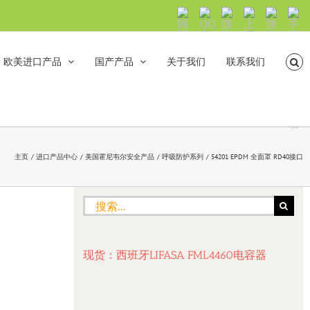
阿
QQ
微
上
微
手
里
交
信
海
信
机
旺
流
公
山
号：
浏
旺
众
合
sh5108
览
欧美进口产品
国产产品
关于我们
联系我们
沟
号：
海
直
通
shanhehairong
融
接
微
拨
博
打
电
话
主页
进口产品中心
美国霍尼韦尔安全产品
呼吸防护系列
54201 EPDM 全面罩 RD40接口
搜
索：
现货：西班牙LIFASA FML4460电容器