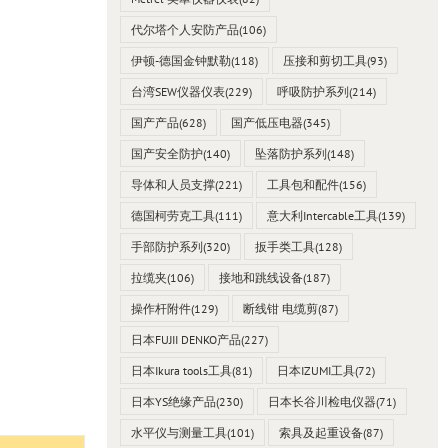
代尔塔个人安防产品
(106)
伊顿-德国金钟默勒
(118)
压接和剪切工具
(93)
台湾SEW仪器仪表
(229)
呼吸防护系列
(214)
国产产品
(628)
国产低压电器
(345)
国产安全防护
(140)
坠落防护系列
(148)
导体和人员支撑
(221)
工具包和配件
(156)
德国柯劳克工具
(111)
意大利Intercable工具
(139)
手部防护系列
(320)
扳手类工具
(128)
拉缆夹
(106)
接地和跳线设备
(187)
操作杆附件
(129)
断线钳 电缆剪
(87)
日本FUJII DENKO产品
(227)
日本Ikura tools工具
(81)
日本IZUMI工具
(72)
日本YS绝缘产品
(230)
日本长谷川检电仪器
(71)
水平仪与测量工具
(101)
索具及起重设备
(87)