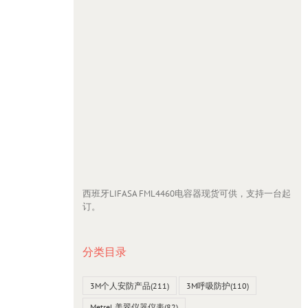
西班牙LIFASA FML4460电容器现货可供，支持一台起
订。
分类目录
3M个人安防产品
(211)
3M呼吸防护
(110)
Metrel 美翠仪器仪表
(82)