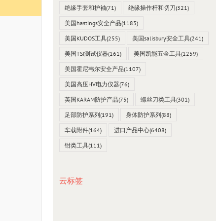
绝缘手套和护袖
(71)
绝缘操作杆和切刀
(321)
美国hastings安全产品
(1183)
美国KUDOS工具
(255)
美国salisbury安全工具
(241)
美国TSI测试仪器
(161)
美国凯能五金工具
(1259)
美国霍尼韦尔安全产品
(1107)
美国高压HV电力仪器
(76)
英国KARAM防护产品
(75)
螺丝刀类工具
(301)
足部防护系列
(191)
身体防护系列
(88)
车载附件
(164)
进口产品中心
(6408)
钳类工具
(111)
云标签