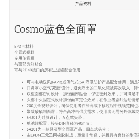
产品资料
Cosmo蓝色全面罩
EPDM 材料
全景式视野
专用传音膜
与面部良好贴合
可与RD40接口的所有过滤罐配合使用
可与电动送风(PAPR)或供气式(SA)呼吸防护产品配套使用，
口鼻罩小空气“死腔”设计，避免呼出的二氧化碳被再次吸入，
双重面部密封设计，加强面部贴合，保证密封效果，并可满足
头部中央固定式设计加强面罩定位效果，在作业者剧烈运动情
200度全视野设计，确保使用者在登高或下移过程中视线范围
聚碳酸酯制面屏，符合高冲击强度需求，使用者无需另外佩戴
54301为硅胶设计，五点式头带；
单滤罐配置，接头DIN直径为40mm；
54201为一款经济型全面罩产品，四点式头带；
由EPDM三元乙丙橡胶制成，重量非常轻，并且具有良好的耐高