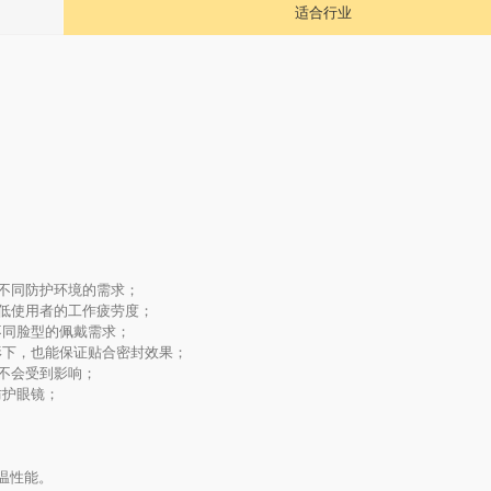
适合行业
满足不同防护环境的需求；
降低使用者的工作疲劳度；
不同脸型的佩戴需求；
形下，也能保证贴合密封效果；
也不会受到影响；
防护眼镜；
温性能。