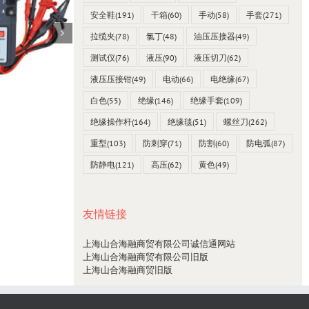
安全鞋
(191)
干箱
(60)
手动
(58)
手套
(271)
拉缆夹
(78)
氯丁
(48)
油压压接器
(49)
测试仪
(76)
液压
(90)
液压切刀
(62)
液压压接钳
(49)
电动
(66)
电绝缘
(67)
白色
(55)
绝缘
(146)
绝缘手套
(109)
台湾SEW 4538 mO毫欧表0~2000Ω
绝缘操作杆
(164)
绝缘毯
(51)
螺丝刀
(262)
23 12 月, 2021
重型
(103)
防刺穿
(71)
防割
(60)
防电弧
(87)
防静电
(121)
高压
(62)
黄色
(49)
友情链接
上海山合海融商贸有限公司诚信通网站
上海山合海融商贸有限公司旧版
上海山合海融商贸旧版