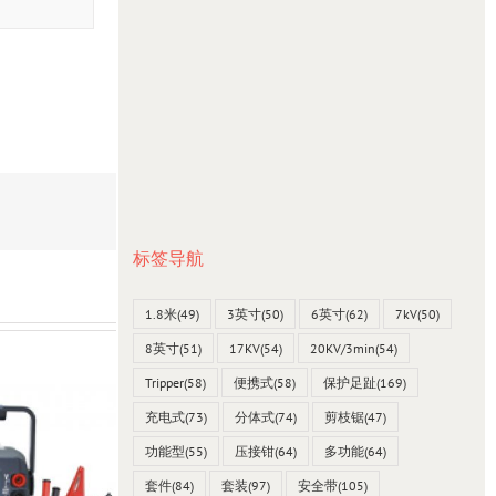
标签导航
1.8米
(49)
3英寸
(50)
6英寸
(62)
7kV
(50)
8英寸
(51)
17KV
(54)
20KV/3min
(54)
Tripper
(58)
便携式
(58)
保护足趾
(169)
充电式
(73)
分体式
(74)
剪枝锯
(47)
功能型
(55)
压接钳
(64)
多功能
(64)
套件
(84)
套装
(97)
安全带
(105)