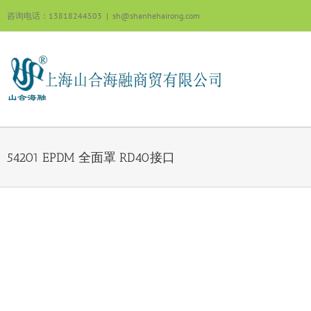
跳
咨询电话：13818244503
|
sh@shanhehairong.com
过
内
容
54201 EPDM 全面罩 RD40接口
View
Larger
Image