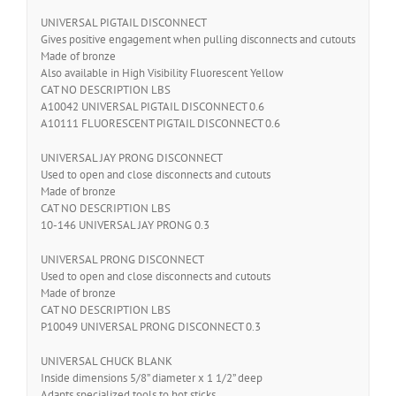
UNIVERSAL PIGTAIL DISCONNECT
Gives positive engagement when pulling disconnects and cutouts
Made of bronze
Also available in High Visibility Fluorescent Yellow
CAT NO DESCRIPTION LBS
A10042 UNIVERSAL PIGTAIL DISCONNECT 0.6
A10111 FLUORESCENT PIGTAIL DISCONNECT 0.6
UNIVERSAL JAY PRONG DISCONNECT
Used to open and close disconnects and cutouts
Made of bronze
CAT NO DESCRIPTION LBS
10-146 UNIVERSAL JAY PRONG 0.3
UNIVERSAL PRONG DISCONNECT
Used to open and close disconnects and cutouts
Made of bronze
CAT NO DESCRIPTION LBS
P10049 UNIVERSAL PRONG DISCONNECT 0.3
UNIVERSAL CHUCK BLANK
Inside dimensions 5/8” diameter x 1 1/2” deep
Adapts specialized tools to hot sticks