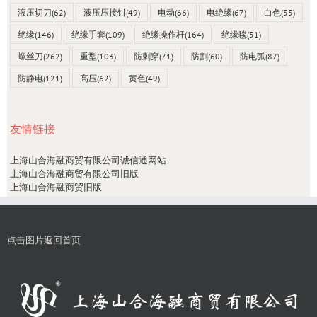
液压切刀
(62)
液压压接钳
(49)
电动
(66)
电绝缘
(67)
白色
(55)
绝缘
(146)
绝缘手套
(109)
绝缘操作杆
(164)
绝缘毯
(51)
螺丝刀
(262)
重型
(103)
防刺穿
(71)
防割
(60)
防电弧
(87)
防静电
(121)
高压
(62)
黄色
(49)
友情链接
上海山合海融商贸有限公司诚信通网站
上海山合海融商贸有限公司旧版
上海山合海融商贸旧版
点击图片返回首页