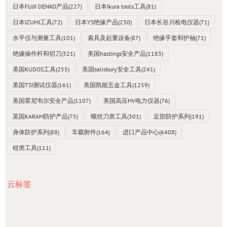
日本FUJII DENKO产品
(227)
日本Ikura tools工具
(81)
日本IZUMI工具
(72)
日本YS绝缘产品
(230)
日本长谷川检电仪器
(71)
水平仪与测量工具
(101)
索具及起重设备
(87)
绝缘手套和护袖
(71)
绝缘操作杆和切刀
(321)
美国hastings安全产品
(1183)
美国KUDOS工具
(255)
美国salisbury安全工具
(241)
美国TSI测试仪器
(161)
美国凯能五金工具
(1259)
美国霍尼韦尔安全产品
(1107)
美国高压HV电力仪器
(76)
英国KARAM防护产品
(75)
螺丝刀类工具
(301)
足部防护系列
(191)
身体防护系列
(88)
车载附件
(164)
进口产品中心
(6408)
钳类工具
(111)
云标签