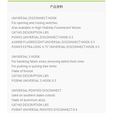
产品资料
UNIVERSAL DISCONNECT HOOK
For opening and closing switches
Also available in High Visibility Fluorescent Yellow
CAT NO DESCRIPTION LBS
P10431 UNIVERSAL DISCONNECT HOOK 0.3
A10400 FLUORESCENT UNIVERSAL DISCONNECT HOOK 0.3
P10459 EXTRA LONG 4.75” UNIVERSAL DISCONNECT HOOK 0.5
UNIVERSAL S HOOK
For handling fallen wires, removing debris from lines
For pushing or pulling tree limbs
Made of bronze
CAT NO DESCRIPTION LBS
P10046 UNIVERSAL S HOOK 0.3
UNIVERSAL POINTED DISCONNECT
Used on southern states cutouts
Made of aluminum alloy
CAT NO DESCRIPTION LBS
P10047 UNIVERSAL POINTED DISCONNECT 0.4