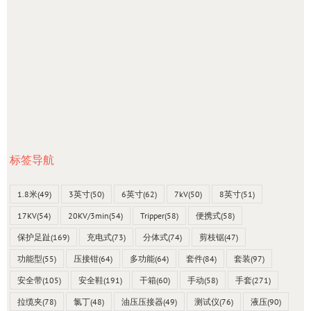
标签导航
1.8米
(49)
3英寸
(50)
6英寸
(62)
7kV
(50)
8英寸
(51)
17KV
(54)
20KV/3min
(54)
Tripper
(58)
便携式
(58)
保护足趾
(169)
充电式
(73)
分体式
(74)
剪枝锯
(47)
功能型
(55)
压接钳
(64)
多功能
(64)
套件
(84)
套装
(97)
安全带
(105)
安全鞋
(191)
干箱
(60)
手动
(58)
手套
(271)
拉缆夹
(78)
氯丁
(48)
油压压接器
(49)
测试仪
(76)
液压
(90)