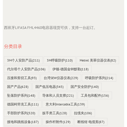
西班牙LIFASA FML4460电容器现货可供，支持一台起订。
分类目录
3M个人安防产品
(211)
3M呼吸防护
(110)
Metrel 美翠仪器仪表
(82)
代尔塔个人安防产品
(106)
伊顿-德国金钟默勒
(118)
压接和剪切工具
(93)
台湾SEW仪器仪表
(229)
呼吸防护系列
(214)
国产产品
(628)
国产低压电器
(345)
国产安全防护
(140)
坠落防护系列
(148)
导体和人员支撑
(221)
工具包和配件
(156)
德国柯劳克工具
(111)
意大利Intercable工具
(139)
手部防护系列
(320)
扳手类工具
(128)
拉缆夹
(106)
接地和跳线设备
(187)
操作杆附件
(129)
断线钳 电缆剪
(87)