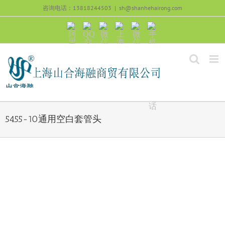
跳
咨询电话：13818244503
|
sh@shanhehairong.com
过
内
阿
QQ
微
上
微
手
容
里
交
信
海
信
机
旺
流
公
山
号：
浏
旺
众
合
sh51082245
览
沟
号：
海
直
通
shanhehairong
融
接
微
拨
博
打
电
话
5455-10通用空白套管头
View
Larger
Image