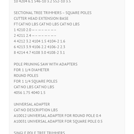
10 4204 6.1 546-10 3.2 552-10 3.5
SECTIONAL TREE TRIMMERS – SQUARE POLES
CUTTER HEAD EXTENSION BASE
FT CAT NO LBS CAT NO LBS CAT NO LBS
1 4210 2.0 —– —– —– —–
2 4211 2.4 —– —– —– —–
4 4212 3.2 4104 1.5 4104-2 1.6
6 4213 3.9 4106 2.2 4106-2 2.3
8 4214 4.7 4108 3.0 4108-2 3.1
POLE PRUNING SAW WITH ADAPTERS
FOR 1 1/4 DIAMETER
ROUND POLES
FOR 1 1/4 SQUARE POLES
CAT NO LBS CAT NO LBS
4056 1.75 4040 1.5
UNIVERSAL ADAPTER
CAT NO DESCRIPTION LBS
A10012 UNIVERSAL ADAPTER FOR ROUND POLE 0.4
A10031 UNIVERSAL ADAPTER FOR SQUARE POLE 0.5
SINGLE POLE TREE TRIMMERS