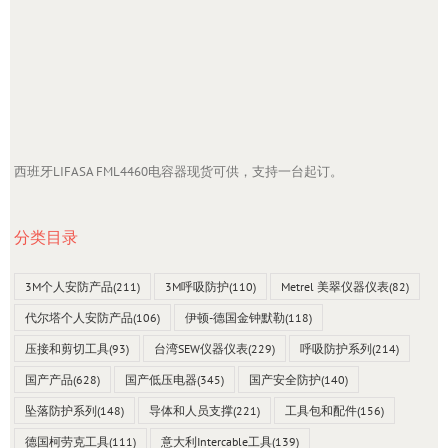
西班牙LIFASA FML4460电容器现货可供，支持一台起订。
分类目录
3M个人安防产品
(211)
3M呼吸防护
(110)
Metrel 美翠仪器仪表
(82)
代尔塔个人安防产品
(106)
伊顿-德国金钟默勒
(118)
压接和剪切工具
(93)
台湾SEW仪器仪表
(229)
呼吸防护系列
(214)
国产产品
(628)
国产低压电器
(345)
国产安全防护
(140)
坠落防护系列
(148)
导体和人员支撑
(221)
工具包和配件
(156)
德国柯劳克工具
(111)
意大利Intercable工具
(139)