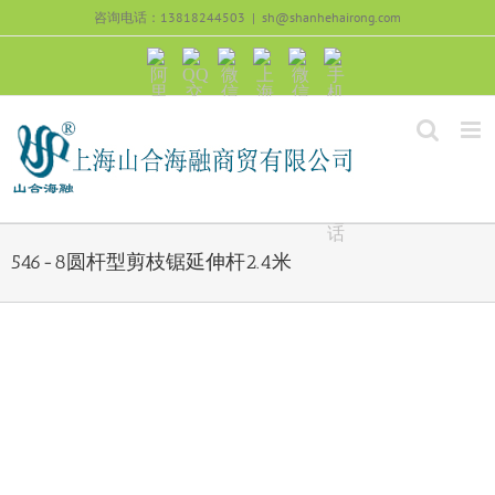
跳
咨询电话：13818244503
|
sh@shanhehairong.com
过
内
阿
QQ
微
上
微
手
容
里
交
信
海
信
机
旺
流
公
山
号：
浏
旺
众
合
sh51082245
览
沟
号：
海
直
通
shanhehairong
融
接
微
拨
博
打
电
话
546-8圆杆型剪枝锯延伸杆2.4米
View
Larger
Image