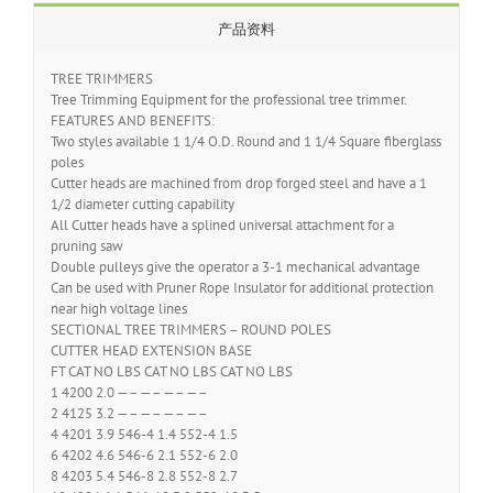
产品资料
TREE TRIMMERS
Tree Trimming Equipment for the professional tree trimmer.
FEATURES AND BENEFITS:
Two styles available 1 1/4 O.D. Round and 1 1/4 Square fiberglass
poles
Cutter heads are machined from drop forged steel and have a 1
1/2 diameter cutting capability
All Cutter heads have a splined universal attachment for a
pruning saw
Double pulleys give the operator a 3-1 mechanical advantage
Can be used with Pruner Rope Insulator for additional protection
near high voltage lines
SECTIONAL TREE TRIMMERS – ROUND POLES
CUTTER HEAD EXTENSION BASE
FT CAT NO LBS CAT NO LBS CAT NO LBS
1 4200 2.0 —– —– —– —–
2 4125 3.2 —– —– —– —–
4 4201 3.9 546-4 1.4 552-4 1.5
6 4202 4.6 546-6 2.1 552-6 2.0
8 4203 5.4 546-8 2.8 552-8 2.7