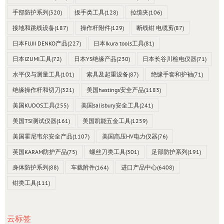
手部防护系列
(320)
扳手类工具
(128)
拉缆夹
(106)
接地和跳线设备
(187)
操作杆附件
(129)
断线钳 电缆剪
(87)
日本FUJII DENKO产品
(227)
日本Ikura tools工具
(81)
日本IZUMI工具
(72)
日本YS绝缘产品
(230)
日本长谷川检电仪器
(71)
水平仪与测量工具
(101)
索具及起重设备
(87)
绝缘手套和护袖
(71)
绝缘操作杆和切刀
(321)
美国hastings安全产品
(1183)
美国KUDOS工具
(255)
美国salisbury安全工具
(241)
美国TSI测试仪器
(161)
美国凯能五金工具
(1259)
美国霍尼韦尔安全产品
(1107)
美国高压HV电力仪器
(76)
英国KARAM防护产品
(75)
螺丝刀类工具
(301)
足部防护系列
(191)
身体防护系列
(88)
车载附件
(164)
进口产品中心
(6408)
钳类工具
(111)
云标签