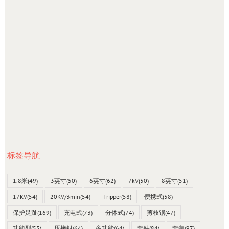
标签导航
1.8米
(49)
3英寸
(50)
6英寸
(62)
7kV
(50)
8英寸
(51)
17KV
(54)
20KV/3min
(54)
Tripper
(58)
便携式
(58)
保护足趾
(169)
充电式
(73)
分体式
(74)
剪枝锯
(47)
功能型
(55)
压接钳
(64)
多功能
(64)
套件
(84)
套装
(97)