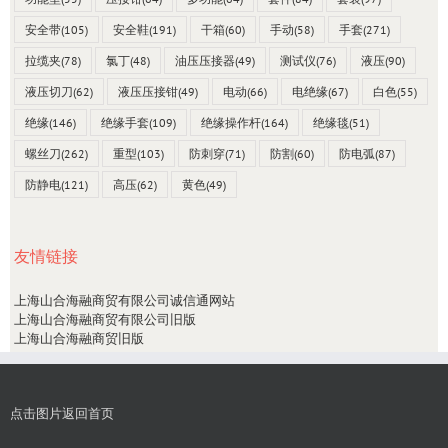
安全带
(105)
安全鞋
(191)
干箱
(60)
手动
(58)
手套
(271)
拉缆夹
(78)
氯丁
(48)
油压压接器
(49)
测试仪
(76)
液压
(90)
液压切刀
(62)
液压压接钳
(49)
电动
(66)
电绝缘
(67)
白色
(55)
绝缘
(146)
绝缘手套
(109)
绝缘操作杆
(164)
绝缘毯
(51)
螺丝刀
(262)
重型
(103)
防刺穿
(71)
防割
(60)
防电弧
(87)
防静电
(121)
高压
(62)
黄色
(49)
友情链接
上海山合海融商贸有限公司诚信通网站
上海山合海融商贸有限公司旧版
上海山合海融商贸旧版
点击图片返回首页