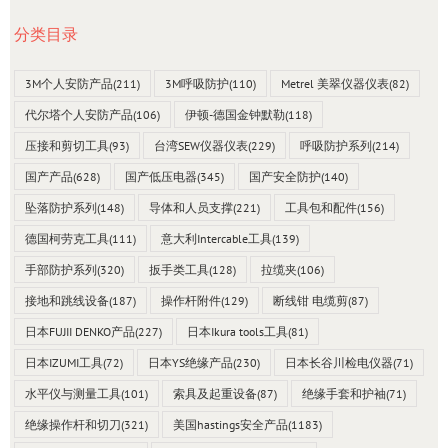
分类目录
3M个人安防产品
(211)
3M呼吸防护
(110)
Metrel 美翠仪器仪表
(82)
代尔塔个人安防产品
(106)
伊顿-德国金钟默勒
(118)
压接和剪切工具
(93)
台湾SEW仪器仪表
(229)
呼吸防护系列
(214)
国产产品
(628)
国产低压电器
(345)
国产安全防护
(140)
坠落防护系列
(148)
导体和人员支撑
(221)
工具包和配件
(156)
德国柯劳克工具
(111)
意大利Intercable工具
(139)
手部防护系列
(320)
扳手类工具
(128)
拉缆夹
(106)
接地和跳线设备
(187)
操作杆附件
(129)
断线钳 电缆剪
(87)
日本FUJII DENKO产品
(227)
日本Ikura tools工具
(81)
日本IZUMI工具
(72)
日本YS绝缘产品
(230)
日本长谷川检电仪器
(71)
水平仪与测量工具
(101)
索具及起重设备
(87)
绝缘手套和护袖
(71)
绝缘操作杆和切刀
(321)
美国hastings安全产品
(1183)