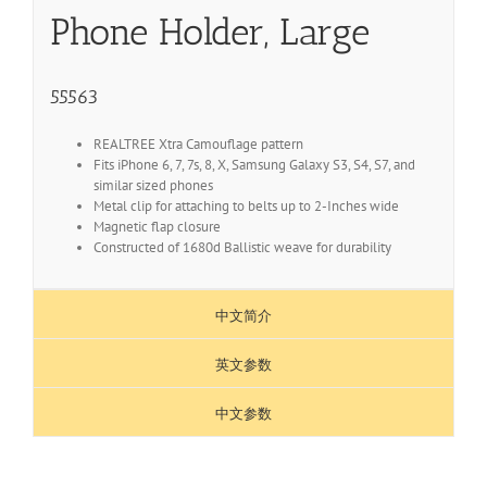
Phone Holder, Large
55563
REALTREE Xtra Camouflage pattern
Fits iPhone 6, 7, 7s, 8, X, Samsung Galaxy S3, S4, S7, and
similar sized phones
Metal clip for attaching to belts up to 2-Inches wide
Magnetic flap closure
Constructed of 1680d Ballistic weave for durability
中文简介
英文参数
中文参数