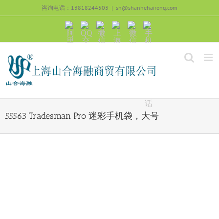
跳
咨询电话：13818244503
|
sh@shanhehairong.com
过
内
阿
QQ
微
上
微
手
容
里
交
信
海
信
机
旺
流
公
山
号：
浏
旺
众
合
sh51082245
览
沟
号：
海
直
通
shanhehairong
融
接
微
拨
博
打
电
话
55563 Tradesman Pro 迷彩手机袋，大号
View
Larger
Image