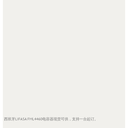
西班牙LIFASA FML4460电容器现货可供，支持一台起订。