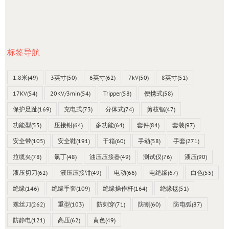
标签导航
1.8米
(49)
3英寸
(50)
6英寸
(62)
7kV
(50)
8英寸
(51)
17KV
(54)
20KV/3min
(54)
Tripper
(58)
便携式
(58)
保护足趾
(169)
充电式
(73)
分体式
(74)
剪枝锯
(47)
功能型
(55)
压接钳
(64)
多功能
(64)
套件
(84)
套装
(97)
安全带
(105)
安全鞋
(191)
干箱
(60)
手动
(58)
手套
(271)
拉缆夹
(78)
氯丁
(48)
油压压接器
(49)
测试仪
(76)
液压
(90)
液压切刀
(62)
液压压接钳
(49)
电动
(66)
电绝缘
(67)
白色
(55)
绝缘
(146)
绝缘手套
(109)
绝缘操作杆
(164)
绝缘毯
(51)
螺丝刀
(262)
重型
(103)
防刺穿
(71)
防割
(60)
防电弧
(87)
防静电
(121)
高压
(62)
黄色
(49)