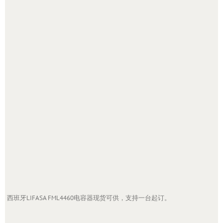
西班牙LIFASA FML4460电容器现货可供，支持一台起订。