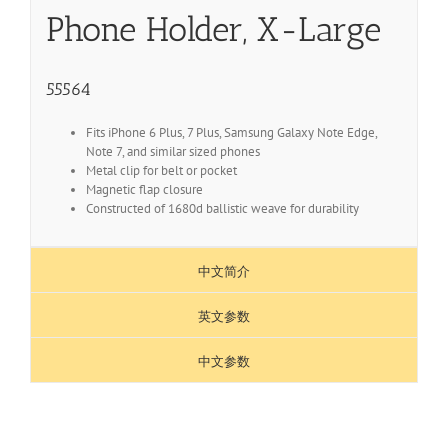
Phone Holder, X-Large
55564
Fits iPhone 6 Plus, 7 Plus, Samsung Galaxy Note Edge,
Note 7, and similar sized phones
Metal clip for belt or pocket
Magnetic flap closure
Constructed of 1680d ballistic weave for durability
中文简介
英文参数
中文参数