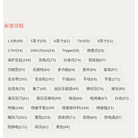
标签导航
1.8米
(49)
3英寸
(50)
6英寸
(62)
7kV
(50)
8英寸
(51)
17KV
(54)
20KV/3min
(54)
Tripper
(58)
便携式
(58)
保护足趾
(169)
充电式
(73)
分体式
(74)
剪枝锯
(47)
功能型
(55)
压接钳
(64)
多功能
(64)
套件
(84)
套装
(97)
安全带
(105)
安全鞋
(191)
干箱
(60)
手动
(58)
手套
(271)
拉缆夹
(78)
氯丁
(48)
油压压接器
(49)
测试仪
(76)
液压
(90)
液压切刀
(62)
液压压接钳
(49)
电动
(66)
电绝缘
(67)
白色
(55)
绝缘
(146)
绝缘手套
(109)
绝缘操作杆
(164)
绝缘毯
(51)
螺丝刀
(262)
重型
(103)
防刺穿
(71)
防割
(60)
防电弧
(87)
防静电
(121)
高压
(62)
黄色
(49)