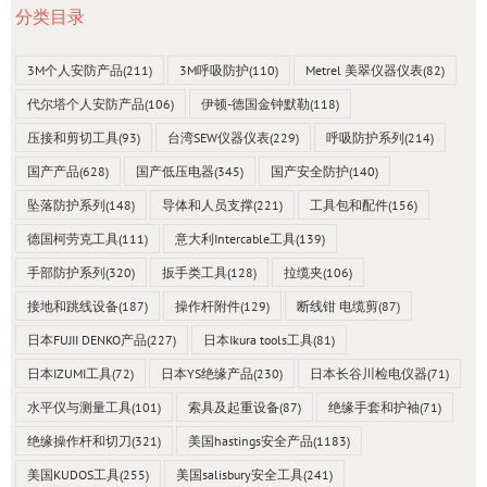
分类目录
3M个人安防产品
(211)
3M呼吸防护
(110)
Metrel 美翠仪器仪表
(82)
代尔塔个人安防产品
(106)
伊顿-德国金钟默勒
(118)
压接和剪切工具
(93)
台湾SEW仪器仪表
(229)
呼吸防护系列
(214)
国产产品
(628)
国产低压电器
(345)
国产安全防护
(140)
坠落防护系列
(148)
导体和人员支撑
(221)
工具包和配件
(156)
德国柯劳克工具
(111)
意大利Intercable工具
(139)
手部防护系列
(320)
扳手类工具
(128)
拉缆夹
(106)
接地和跳线设备
(187)
操作杆附件
(129)
断线钳 电缆剪
(87)
日本FUJII DENKO产品
(227)
日本Ikura tools工具
(81)
日本IZUMI工具
(72)
日本YS绝缘产品
(230)
日本长谷川检电仪器
(71)
水平仪与测量工具
(101)
索具及起重设备
(87)
绝缘手套和护袖
(71)
绝缘操作杆和切刀
(321)
美国hastings安全产品
(1183)
美国KUDOS工具
(255)
美国salisbury安全工具
(241)