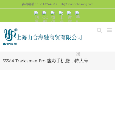
跳
咨询电话：13818244503
|
sh@shanhehairong.com
过
内
阿
QQ
微
上
微
手
容
里
交
信
海
信
机
旺
流
公
山
号：
浏
旺
众
合
sh51082245
览
沟
号：
海
直
通
shanhehairong
融
接
微
拨
博
打
电
话
55564 Tradesman Pro 迷彩手机袋，特大号
View
Larger
Image