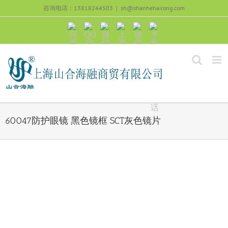
跳
咨询电话：13818244503
|
sh@shanhehairong.com
过
内
阿
QQ
微
上
微
手
容
里
交
信
海
信
机
旺
流
公
山
号：
浏
旺
众
合
sh51082245
览
沟
号：
海
直
通
shanhehairong
融
接
微
拨
博
打
电
话
60047防护眼镜 黑色镜框 SCT灰色镜片
View
Larger
Image