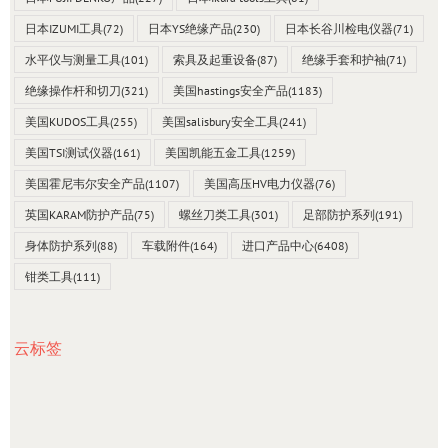
日本IZUMI工具
(72)
日本YS绝缘产品
(230)
日本长谷川检电仪器
(71)
水平仪与测量工具
(101)
索具及起重设备
(87)
绝缘手套和护袖
(71)
绝缘操作杆和切刀
(321)
美国hastings安全产品
(1183)
美国KUDOS工具
(255)
美国salisbury安全工具
(241)
美国TSI测试仪器
(161)
美国凯能五金工具
(1259)
美国霍尼韦尔安全产品
(1107)
美国高压HV电力仪器
(76)
英国KARAM防护产品
(75)
螺丝刀类工具
(301)
足部防护系列
(191)
身体防护系列
(88)
车载附件
(164)
进口产品中心
(6408)
钳类工具
(111)
云标签