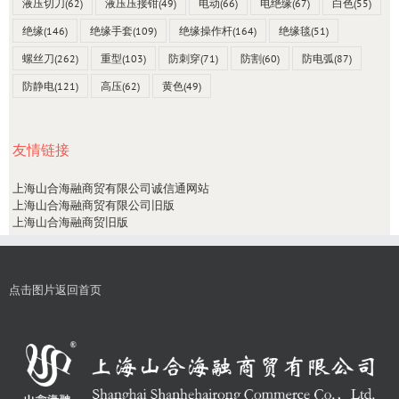
液压切刀
(62)
液压压接钳
(49)
电动
(66)
电绝缘
(67)
白色
(55)
绝缘
(146)
绝缘手套
(109)
绝缘操作杆
(164)
绝缘毯
(51)
螺丝刀
(262)
重型
(103)
防刺穿
(71)
防割
(60)
防电弧
(87)
防静电
(121)
高压
(62)
黄色
(49)
友情链接
上海山合海融商贸有限公司诚信通网站
上海山合海融商贸有限公司旧版
上海山合海融商贸旧版
点击图片返回首页