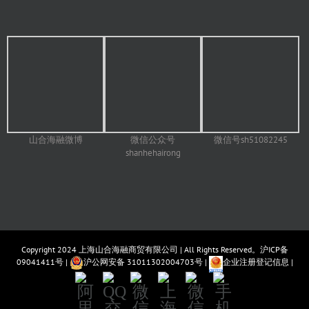
山合海融微博
微信号sh51082245
微信公众号
shanhehairong
Copyright 2024
上海山合海融商贸有限公司
| All Rights Reserved。
沪ICP备
09041411号
|
沪公网安备 31011302004703号
|
企业注册登记信息
|
阿
QQ
微
上
微
手
里
交
信
海
信
机