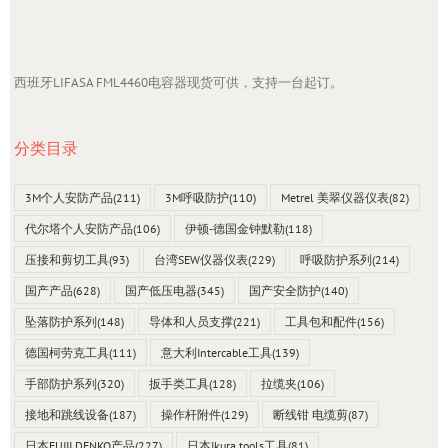
西班牙LIFASA FML4460电容器现货可供，支持一台起订。
分类目录
3M个人安防产品
(211)
3M呼吸防护
(110)
Metrel 美翠仪器仪表
(82)
代尔塔个人安防产品
(106)
伊顿-德国金钟默勒
(118)
压接和剪切工具
(93)
台湾SEW仪器仪表
(229)
呼吸防护系列
(214)
国产产品
(628)
国产低压电器
(345)
国产安全防护
(140)
坠落防护系列
(148)
导体和人员支撑
(221)
工具包和配件
(156)
德国柯劳克工具
(111)
意大利Intercable工具
(139)
手部防护系列
(320)
扳手类工具
(128)
拉缆夹
(106)
接地和跳线设备
(187)
操作杆附件
(129)
断线钳 电缆剪
(87)
日本FUJII DENKO产品
(227)
日本Ikura tools工具
(81)