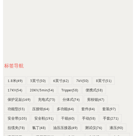
标签导航
1.8米
(49)
3英寸
(50)
6英寸
(62)
7kV
(50)
8英寸
(51)
17KV
(54)
20KV/3min
(54)
Tripper
(58)
便携式
(58)
保护足趾
(169)
充电式
(73)
分体式
(74)
剪枝锯
(47)
功能型
(55)
压接钳
(64)
多功能
(64)
套件
(84)
套装
(97)
安全带
(105)
安全鞋
(191)
干箱
(60)
手动
(58)
手套
(271)
拉缆夹
(78)
氯丁
(48)
油压压接器
(49)
测试仪
(76)
液压
(90)