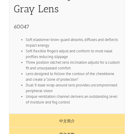
Gray Lens
60047
Soft elastomer brow-guard absorbs, diffuses and deflects
impact energy
Soft flexible fingers adjust and conform to most nasal
profiles reducing slippage
Three position ratchet lens inclination adjusts for a custom
fit and unsurpassed comfort
Lens designed to follow the contour of the cheekbone
and create a ”zone of protection”
Dual 9-base wrap-around lens provides uncompromised
peripheral vision
Unique ventilation channel delivers an outstanding level
of moisture and fog control
中文简介