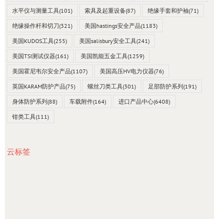
水平仪与测量工具
(101)
索具及起重设备
(87)
绝缘手套和护袖
(71)
绝缘操作杆和切刀
(321)
美国hastings安全产品
(1183)
美国KUDOS工具
(255)
美国salisbury安全工具
(241)
美国TSI测试仪器
(161)
美国凯能五金工具
(1259)
美国霍尼韦尔安全产品
(1107)
美国高压HV电力仪器
(76)
英国KARAM防护产品
(75)
螺丝刀类工具
(301)
足部防护系列
(191)
身体防护系列
(88)
车载附件
(164)
进口产品中心
(6408)
钳类工具
(111)
云标签