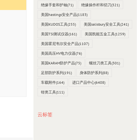
绝缘手套和护袖
(71)
绝缘操作杆和切刀
(321)
美国hastings安全产品
(1183)
美国KUDOS工具
(255)
美国salisbury安全工具
(241)
美国TSI测试仪器
(161)
美国凯能五金工具
(1259)
美国霍尼韦尔安全产品
(1107)
美国高压HV电力仪器
(76)
英国KARAM防护产品
(75)
螺丝刀类工具
(301)
足部防护系列
(191)
身体防护系列
(88)
车载附件
(164)
进口产品中心
(6408)
钳类工具
(111)
云标签