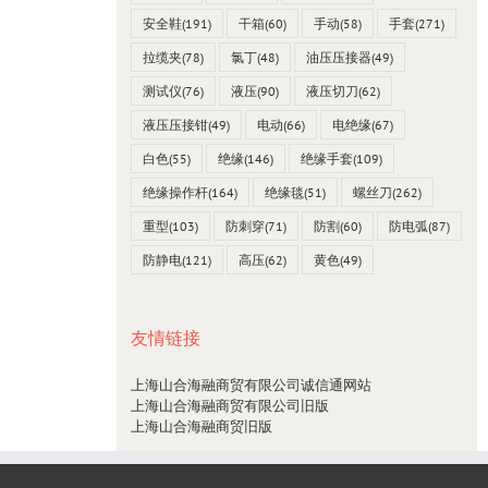
台湾SEW 4538 mO毫欧表0~2000Ω
安全鞋
(191)
干箱
(60)
手动
(58)
手套
(271)
23 12 月, 2021
拉缆夹
(78)
氯丁
(48)
油压压接器
(49)
测试仪
(76)
液压
(90)
液压切刀
(62)
液压压接钳
(49)
电动
(66)
电绝缘
(67)
白色
(55)
绝缘
(146)
绝缘手套
(109)
绝缘操作杆
(164)
绝缘毯
(51)
螺丝刀
(262)
重型
(103)
防刺穿
(71)
防割
(60)
防电弧
(87)
防静电
(121)
高压
(62)
黄色
(49)
友情链接
上海山合海融商贸有限公司诚信通网站
上海山合海融商贸有限公司旧版
上海山合海融商贸旧版