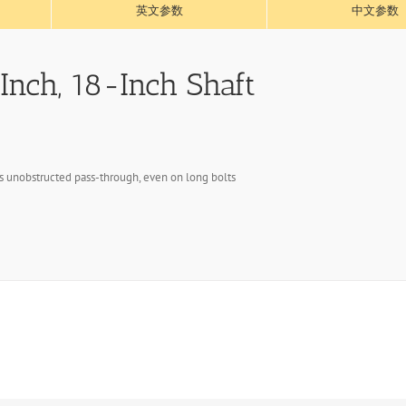
英文参数
中文参数
Inch, 18-Inch Shaft
es unobstructed pass-through, even on long bolts