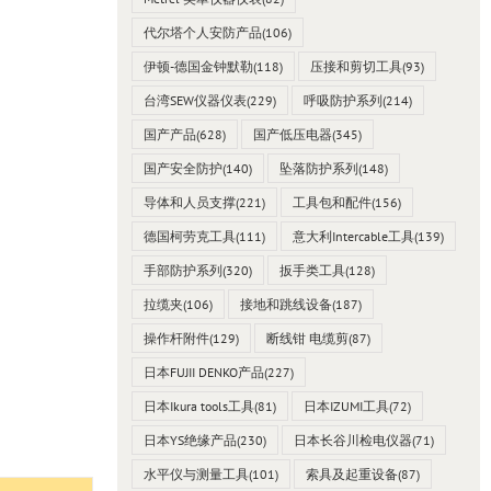
代尔塔个人安防产品
(106)
伊顿-德国金钟默勒
(118)
压接和剪切工具
(93)
台湾SEW仪器仪表
(229)
呼吸防护系列
(214)
国产产品
(628)
国产低压电器
(345)
国产安全防护
(140)
坠落防护系列
(148)
导体和人员支撑
(221)
工具包和配件
(156)
德国柯劳克工具
(111)
意大利Intercable工具
(139)
手部防护系列
(320)
扳手类工具
(128)
拉缆夹
(106)
接地和跳线设备
(187)
操作杆附件
(129)
断线钳 电缆剪
(87)
日本FUJII DENKO产品
(227)
日本Ikura tools工具
(81)
日本IZUMI工具
(72)
日本YS绝缘产品
(230)
日本长谷川检电仪器
(71)
水平仪与测量工具
(101)
索具及起重设备
(87)