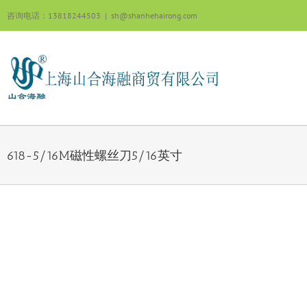
跳
咨询电话：13818244503
|
sh@shanhehairong.com
过
内
容
618-5/16M磁性螺丝刀5/16英寸
View
Larger
Image