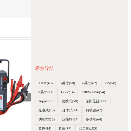
标签导航
1.8米
(49)
3英寸
(50)
6英寸
(62)
7kV
(50)
8英寸
(51)
17KV
(54)
20KV/3min
(54)
Tripper
(58)
便携式
(58)
保护足趾
(169)
充电式
(73)
分体式
(74)
剪枝锯
(47)
功能型
(55)
压接钳
(64)
多功能
(64)
套件
(84)
套装
(97)
安全带
(105)