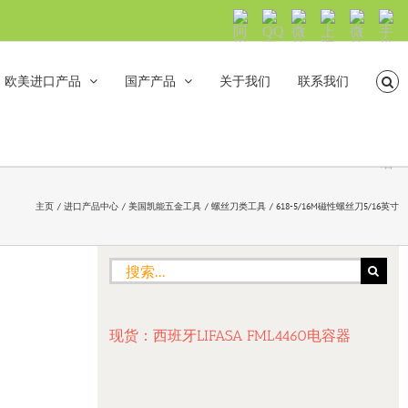
阿
QQ
微
上
微
手
里
交
信
海
信
机
旺
流
公
山
号：
浏
旺
众
合
sh5108
览
欧美进口产品
国产产品
关于我们
联系我们
沟
号：
海
直
通
shanhehairong
融
接
微
拨
博
打
电
话
主页
进口产品中心
美国凯能五金工具
螺丝刀类工具
618-5/16M磁性螺丝刀5/16英寸
搜
索：
现货：西班牙LIFASA FML4460电容器