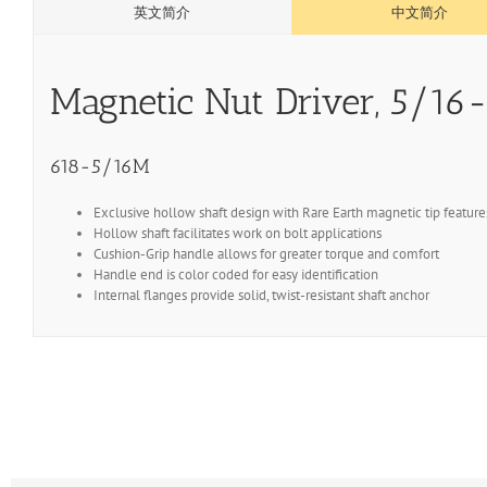
英文简介
中文简介
Magnetic Nut Driver, 5/16-
618-5/16M
Exclusive hollow shaft design with Rare Earth magnetic tip featur
Hollow shaft facilitates work on bolt applications
Cushion-Grip handle allows for greater torque and comfort
Handle end is color coded for easy identification
Internal flanges provide solid, twist-resistant shaft anchor