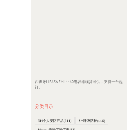
西班牙LIFASA FML4460电容器现货可供，支持一台起
订。
分类目录
3M个人安防产品
(211)
3M呼吸防护
(110)
Metrel 美翠仪器仪表
(82)