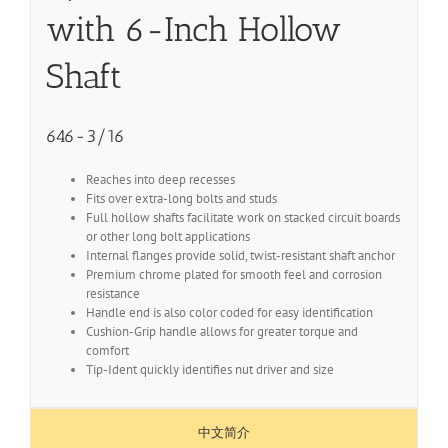
with 6-Inch Hollow
Shaft
646-3/16
Reaches into deep recesses
Fits over extra-long bolts and studs
Full hollow shafts facilitate work on stacked circuit boards
or other long bolt applications
Internal flanges provide solid, twist-resistant shaft anchor
Premium chrome plated for smooth feel and corrosion
resistance
Handle end is also color coded for easy identification
Cushion-Grip handle allows for greater torque and
comfort
Tip-Ident quickly identifies nut driver and size
中文简介