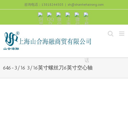
跳
咨询电话：13818244503
|
sh@shanhehairong.com
过
内
阿
QQ
微
上
微
手
容
里
交
信
海
信
机
旺
流
公
山
号：
浏
旺
众
合
sh51082245
览
沟
号：
海
直
通
shanhehairong
融
接
微
拨
博
打
电
话
646-3/16 3/16英寸螺丝刀6英寸空心轴
View
Larger
Image