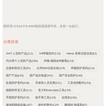
西班牙LIFASA FML4460电容器现货可供，支持一台起订。
分类目录
3M个人安防产品
(211)
3M呼吸防护
(110)
Metrel 美翠仪器仪表
(82)
代尔塔个人安防产品
(106)
伊顿-德国金钟默勒
(118)
压接和剪切工具
(93)
台湾SEW仪器仪表
(229)
呼吸防护系列
(214)
国产产品
(628)
国产低压电器
(345)
国产安全防护
(140)
坠落防护系列
(148)
导体和人员支撑
(221)
工具包和配件
(156)
德国柯劳克工具
(111)
意大利Intercable工具
(139)
手部防护系列
(320)
扳手类工具
(128)
拉缆夹
(106)
接地和跳线设备
(187)
操作杆附件
(129)
断线钳 电缆剪
(87)