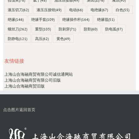
拉缆夹
(78)
氯丁
(48)
油压压接器
(49)
测试仪
(76)
液压
(90)
液压切刀
(62)
液压压接钳
(49)
电动
(66)
电绝缘
(67)
白色
(55)
绝缘
(146)
绝缘手套
(109)
绝缘操作杆
(164)
绝缘毯
(51)
螺丝刀
(262)
重型
(103)
防刺穿
(71)
防割
(60)
防电弧
(87)
防静电
(121)
高压
(62)
黄色
(49)
友情链接
上海山合海融商贸有限公司诚信通网站
上海山合海融商贸有限公司旧版
上海山合海融商贸旧版
点击图片返回首页