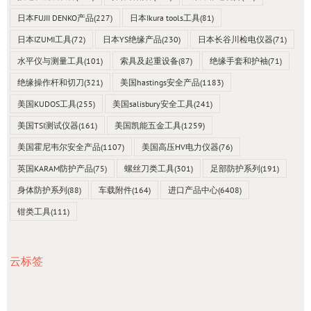
日本FUJII DENKO产品
(227)
日本Ikura tools工具
(81)
日本IZUMI工具
(72)
日本YS绝缘产品
(230)
日本长谷川检电仪器
(71)
水平仪与测量工具
(101)
索具及起重设备
(87)
绝缘手套和护袖
(71)
绝缘操作杆和切刀
(321)
美国hastings安全产品
(1183)
美国KUDOS工具
(255)
美国salisbury安全工具
(241)
美国TSI测试仪器
(161)
美国凯能五金工具
(1259)
美国霍尼韦尔安全产品
(1107)
美国高压HV电力仪器
(76)
英国KARAM防护产品
(75)
螺丝刀类工具
(301)
足部防护系列
(191)
身体防护系列
(88)
车载附件
(164)
进口产品中心
(6408)
钳类工具
(111)
云标签