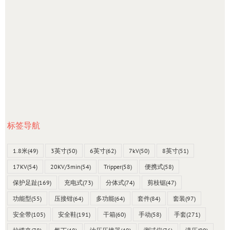
标签导航
1.8米
(49)
3英寸
(50)
6英寸
(62)
7kV
(50)
8英寸
(51)
17KV
(54)
20KV/3min
(54)
Tripper
(58)
便携式
(58)
保护足趾
(169)
充电式
(73)
分体式
(74)
剪枝锯
(47)
功能型
(55)
压接钳
(64)
多功能
(64)
套件
(84)
套装
(97)
安全带
(105)
安全鞋
(191)
干箱
(60)
手动
(58)
手套
(271)