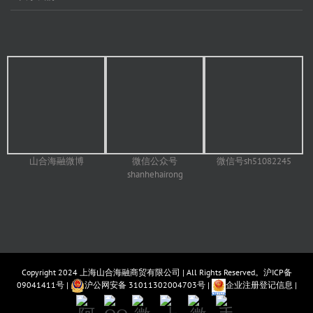
山合海融微博
微信号sh51082245
微信公众号
shanhehairong
Copyright 2024
上海山合海融商贸有限公司
| All Rights Reserved。
沪ICP备
09041411号
|
沪公网安备 31011302004703号
|
企业注册登记信息
|
阿
QQ
微
上
微
手