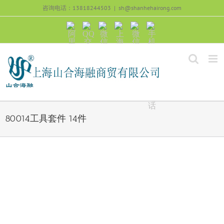
跳
咨询电话：13818244503
|
sh@shanhehairong.com
过
内
阿
QQ
微
上
微
手
容
里
交
信
海
信
机
旺
流
公
山
号：
浏
旺
众
合
sh51082245
览
沟
号：
海
直
通
shanhehairong
融
接
微
拨
博
打
电
话
80014工具套件 14件
View
Larger
Image