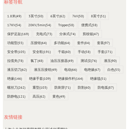
标签导航
1.8米
(49)
3英寸
(50)
6英寸
(62)
7kV
(50)
8英寸
(51)
17KV
(54)
20KV/3min
(54)
Tripper
(58)
便携式
(58)
保护足趾
(169)
充电式
(73)
分体式
(74)
剪枝锯
(47)
功能型
(55)
压接钳
(64)
多功能
(64)
套件
(84)
套装
(97)
安全带
(105)
安全鞋
(191)
干箱
(60)
手动
(58)
手套
(271)
拉缆夹
(78)
氯丁
(48)
油压压接器
(49)
测试仪
(76)
液压
(90)
液压切刀
(62)
液压压接钳
(49)
电动
(66)
电绝缘
(67)
白色
(55)
绝缘
(146)
绝缘手套
(109)
绝缘操作杆
(164)
绝缘毯
(51)
螺丝刀
(262)
重型
(103)
防刺穿
(71)
防割
(60)
防电弧
(87)
防静电
(121)
高压
(62)
黄色
(49)
友情链接