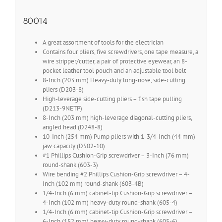
80014
A great assortment of tools for the electrician
Contains four pliers, five screwdrivers, one tape measure, a
wire stripper/cutter, a pair of protective eyewear, an 8-
pocket leather tool pouch and an adjustable tool belt
8-Inch (203 mm) Heavy-duty long-nose, side-cutting
pliers (D203-8)
High-leverage side-cutting pliers – fish tape pulling
(D213-9NETP)
8-Inch (203 mm) high-leverage diagonal-cutting pliers,
angled head (D248-8)
10-Inch (254 mm) Pump pliers with 1-3/4-Inch (44 mm)
jaw capacity (D502-10)
#1 Phillips Cushion-Grip screwdriver – 3-Inch (76 mm)
round-shank (603-3)
Wire bending #2 Phillips Cushion-Grip screwdriver – 4-
Inch (102 mm) round-shank (603-4B)
1/4-Inch (6 mm) cabinet-tip Cushion-Grip screwdriver –
4-Inch (102 mm) heavy-duty round-shank (605-4)
1/4-Inch (6 mm) cabinet-tip Cushion-Grip screwdriver –
6-Inch (152 mm) heavy-duty round-shank (605-6)