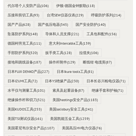
代尔塔个人安防产品
(106)
伊顿-德国金钟默勒
(118)
压接和剪切工具
(93)
台湾SEW仪器仪表
(229)
呼吸防护系列
(214)
国产产品
(628)
国产低压电器
(345)
国产安全防护
(140)
坠落防护系列
(148)
导体和人员支撑
(221)
工具包和配件
(156)
德国柯劳克工具
(111)
意大利Intercable工具
(139)
手部防护系列
(320)
扳手类工具
(128)
拉缆夹
(106)
接地和跳线设备
(187)
操作杆附件
(129)
断线钳 电缆剪
(87)
日本FUJII DENKO产品
(227)
日本Ikura tools工具
(81)
日本IZUMI工具
(72)
日本YS绝缘产品
(230)
日本长谷川检电仪器
(71)
水平仪与测量工具
(101)
索具及起重设备
(87)
绝缘手套和护袖
(71)
绝缘操作杆和切刀
(321)
美国hastings安全产品
(1183)
美国KUDOS工具
(255)
美国salisbury安全工具
(241)
美国TSI测试仪器
(161)
美国凯能五金工具
(1259)
美国霍尼韦尔安全产品
(1107)
美国高压HV电力仪器
(76)