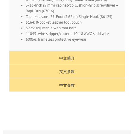
3/16-Inch (5 mm) cabinet-tip Cushion-Grip screwdriver –
Rapi-Driv (670-6)
Tape Measure- 25-Foot (7.62 m) Single Hook (86125)
5164: 8-pocket leather tool pouch
5225: adjustable web tool belt
11045: wire stripper/cutter – 10-18 AWG solid wire
60056: frameless protective eyewear
中文简介
英文参数
中文参数