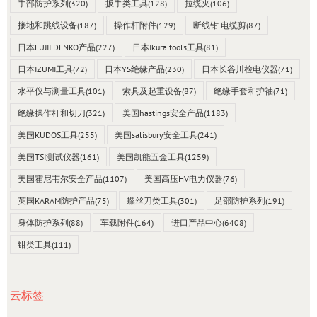
手部防护系列
(320)
扳手类工具
(128)
拉缆夹
(106)
接地和跳线设备
(187)
操作杆附件
(129)
断线钳 电缆剪
(87)
日本FUJII DENKO产品
(227)
日本Ikura tools工具
(81)
日本IZUMI工具
(72)
日本YS绝缘产品
(230)
日本长谷川检电仪器
(71)
水平仪与测量工具
(101)
索具及起重设备
(87)
绝缘手套和护袖
(71)
绝缘操作杆和切刀
(321)
美国hastings安全产品
(1183)
美国KUDOS工具
(255)
美国salisbury安全工具
(241)
美国TSI测试仪器
(161)
美国凯能五金工具
(1259)
美国霍尼韦尔安全产品
(1107)
美国高压HV电力仪器
(76)
英国KARAM防护产品
(75)
螺丝刀类工具
(301)
足部防护系列
(191)
身体防护系列
(88)
车载附件
(164)
进口产品中心
(6408)
钳类工具
(111)
云标签