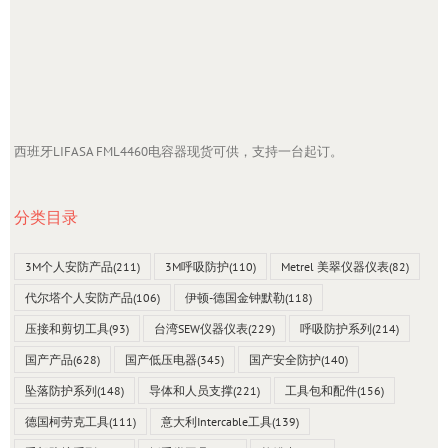
西班牙LIFASA FML4460电容器现货可供，支持一台起订。
分类目录
3M个人安防产品
(211)
3M呼吸防护
(110)
Metrel 美翠仪器仪表
(82)
代尔塔个人安防产品
(106)
伊顿-德国金钟默勒
(118)
压接和剪切工具
(93)
台湾SEW仪器仪表
(229)
呼吸防护系列
(214)
国产产品
(628)
国产低压电器
(345)
国产安全防护
(140)
坠落防护系列
(148)
导体和人员支撑
(221)
工具包和配件
(156)
德国柯劳克工具
(111)
意大利Intercable工具
(139)