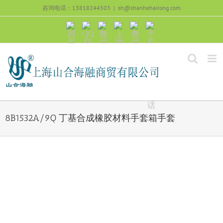
跳
咨询电话：13818244503
|
sh@shanhehairong.com
过
内
阿
QQ
微
上
微
手
容
里
交
信
海
信
机
旺
流
公
山
号：
浏
旺
众
合
sh51082245
览
沟
号：
海
直
通
shanhehairong
融
接
微
拨
博
打
电
话
8B1532A/9Q 丁基合成橡胶材料手套箱手套
View
Larger
Image