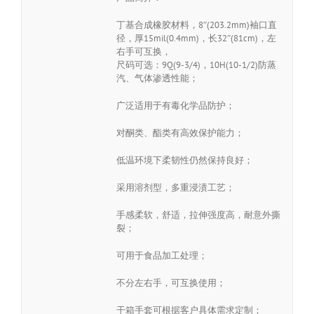
丁基合成橡胶材料，8″(203.2mm)袖口直
径，厚15mil(0.4mm)，长32″(81cm)，左
右手可互换，
尺码可选：9Q(9-3/4)，10H(10-1/2)防蒸
汽、气体渗透性能；
广泛适用于有毒化学品防护；
对酮类、酯类有高效保护能力；
低温环境下柔韧性仍然保持良好；
采用溶剂型，多重浸渍工艺；
手感柔软，舒适，拉伸强度高，耐意外撕
裂；
可用于食品加工处理；
不分左右手，可互换使用；
干箱手套可根据客户具体需求定制；