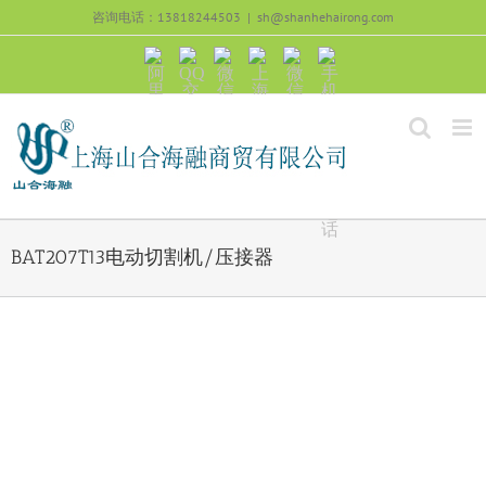
跳
咨询电话：13818244503
|
sh@shanhehairong.com
过
内
阿
QQ
微
上
微
手
容
里
交
信
海
信
机
旺
流
公
山
号：
浏
旺
众
合
sh51082245
览
沟
号：
海
直
通
shanhehairong
融
接
微
拨
博
打
电
话
BAT207T13电动切割机/压接器
View
Larger
Image