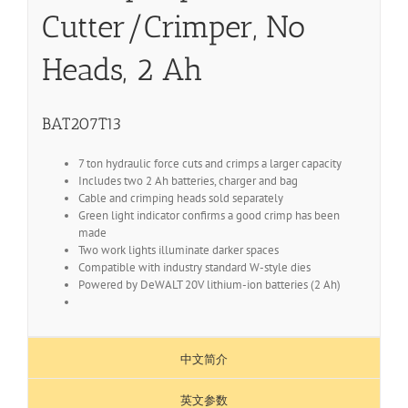
Cutter/Crimper, No
Heads, 2 Ah
BAT207T13
7 ton hydraulic force cuts and crimps a larger capacity
Includes two 2 Ah batteries, charger and bag
Cable and crimping heads sold separately
Green light indicator confirms a good crimp has been
made
Two work lights illuminate darker spaces
Compatible with industry standard W-style dies
Powered by DeWALT 20V lithium-ion batteries (2 Ah)
中文简介
英文参数