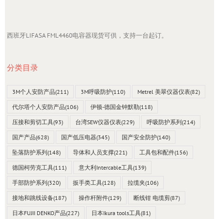
西班牙LIFASA FML4460电容器现货可供，支持一台起订。
分类目录
3M个人安防产品
(211)
3M呼吸防护
(110)
Metrel 美翠仪器仪表
(82)
代尔塔个人安防产品
(106)
伊顿-德国金钟默勒
(118)
压接和剪切工具
(93)
台湾SEW仪器仪表
(229)
呼吸防护系列
(214)
国产产品
(628)
国产低压电器
(345)
国产安全防护
(140)
坠落防护系列
(148)
导体和人员支撑
(221)
工具包和配件
(156)
德国柯劳克工具
(111)
意大利Intercable工具
(139)
手部防护系列
(320)
扳手类工具
(128)
拉缆夹
(106)
接地和跳线设备
(187)
操作杆附件
(129)
断线钳 电缆剪
(87)
日本FUJII DENKO产品
(227)
日本Ikura tools工具
(81)