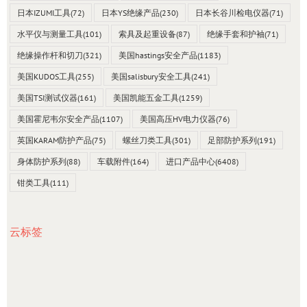
日本IZUMI工具
(72)
日本YS绝缘产品
(230)
日本长谷川检电仪器
(71)
水平仪与测量工具
(101)
索具及起重设备
(87)
绝缘手套和护袖
(71)
绝缘操作杆和切刀
(321)
美国hastings安全产品
(1183)
美国KUDOS工具
(255)
美国salisbury安全工具
(241)
美国TSI测试仪器
(161)
美国凯能五金工具
(1259)
美国霍尼韦尔安全产品
(1107)
美国高压HV电力仪器
(76)
英国KARAM防护产品
(75)
螺丝刀类工具
(301)
足部防护系列
(191)
身体防护系列
(88)
车载附件
(164)
进口产品中心
(6408)
钳类工具
(111)
云标签