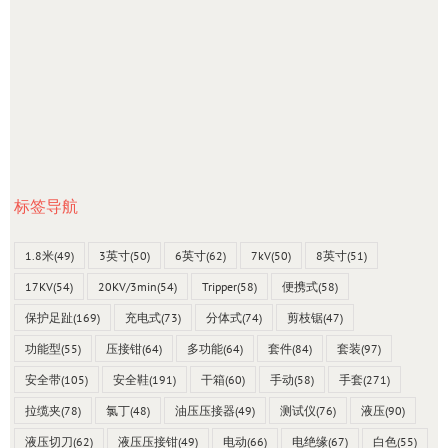
标签导航
1.8米
(49)
3英寸
(50)
6英寸
(62)
7kV
(50)
8英寸
(51)
17KV
(54)
20KV/3min
(54)
Tripper
(58)
便携式
(58)
保护足趾
(169)
充电式
(73)
分体式
(74)
剪枝锯
(47)
功能型
(55)
压接钳
(64)
多功能
(64)
套件
(84)
套装
(97)
安全带
(105)
安全鞋
(191)
干箱
(60)
手动
(58)
手套
(271)
拉缆夹
(78)
氯丁
(48)
油压压接器
(49)
测试仪
(76)
液压
(90)
液压切刀
(62)
液压压接钳
(49)
电动
(66)
电绝缘
(67)
白色
(55)