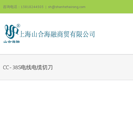
跳
咨询电话：13818244503
|
sh@shanhehairong.com
过
内
容
CC-38S电线电缆切刀
View
Larger
Image