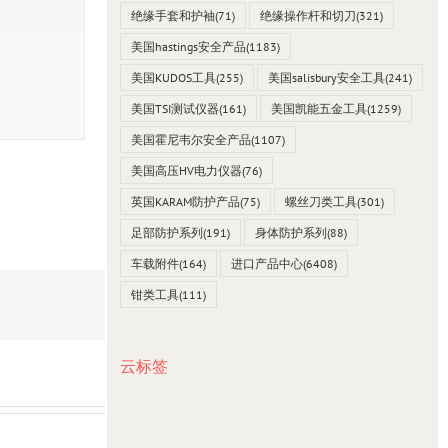
绝缘手套和护袖
(71)
绝缘操作杆和切刀
(321)
美国hastings安全产品
(1183)
美国KUDOS工具
(255)
美国salisbury安全工具
(241)
美国TSI测试仪器
(161)
美国凯能五金工具
(1259)
美国霍尼韦尔安全产品
(1107)
美国高压HV电力仪器
(76)
英国KARAM防护产品
(75)
螺丝刀类工具
(301)
足部防护系列
(191)
身体防护系列
(88)
车载附件
(164)
进口产品中心
(6408)
钳类工具
(111)
云标签