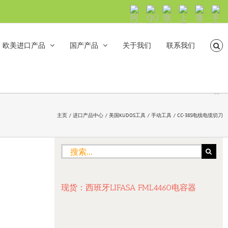
阿
QQ
微
上
微
手
里
交
信
海
信
机
旺
流
公
山
号：
浏
旺
众
合
sh5108
览
欧美进口产品
国产产品
关于我们
联系我们
沟
号：
海
直
通
shanhehairong
融
接
微
拨
博
打
电
话
主页
进口产品中心
美国KUDOS工具
手动工具
CC-38S电线电缆切刀
搜
索：
现货：西班牙LIFASA FML4460电容器