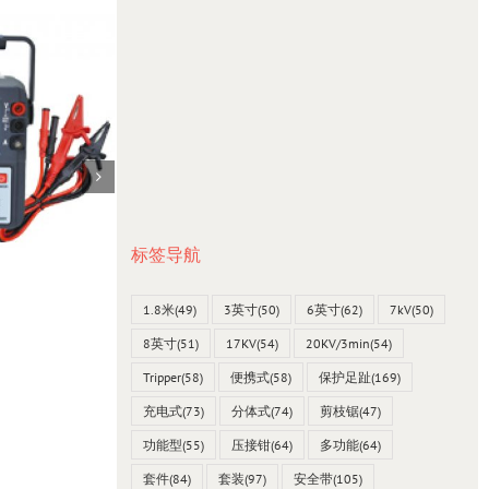
标签导航
台湾SEW 4538 mO毫欧表0~2000Ω
1.8米
(49)
3英寸
(50)
6英寸
(62)
7kV
(50)
23 12 月, 2021
8英寸
(51)
17KV
(54)
20KV/3min
(54)
Tripper
(58)
便携式
(58)
保护足趾
(169)
充电式
(73)
分体式
(74)
剪枝锯
(47)
功能型
(55)
压接钳
(64)
多功能
(64)
套件
(84)
套装
(97)
安全带
(105)