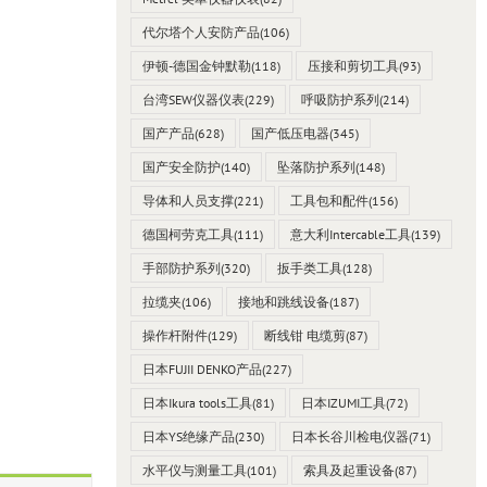
代尔塔个人安防产品
(106)
伊顿-德国金钟默勒
(118)
压接和剪切工具
(93)
台湾SEW仪器仪表
(229)
呼吸防护系列
(214)
国产产品
(628)
国产低压电器
(345)
国产安全防护
(140)
坠落防护系列
(148)
导体和人员支撑
(221)
工具包和配件
(156)
德国柯劳克工具
(111)
意大利Intercable工具
(139)
手部防护系列
(320)
扳手类工具
(128)
拉缆夹
(106)
接地和跳线设备
(187)
操作杆附件
(129)
断线钳 电缆剪
(87)
日本FUJII DENKO产品
(227)
日本Ikura tools工具
(81)
日本IZUMI工具
(72)
日本YS绝缘产品
(230)
日本长谷川检电仪器
(71)
水平仪与测量工具
(101)
索具及起重设备
(87)