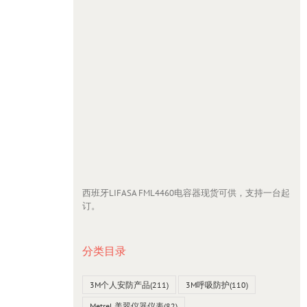
西班牙LIFASA FML4460电容器现货可供，支持一台起
订。
分类目录
3M个人安防产品
(211)
3M呼吸防护
(110)
Metrel 美翠仪器仪表
(82)