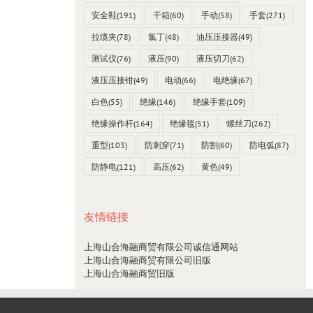
安全鞋
(191)
干箱
(60)
手动
(58)
手套
(271)
拉缆夹
(78)
氯丁
(48)
油压压接器
(49)
测试仪
(76)
液压
(90)
液压切刀
(62)
液压压接钳
(49)
电动
(66)
电绝缘
(67)
白色
(55)
绝缘
(146)
绝缘手套
(109)
绝缘操作杆
(164)
绝缘毯
(51)
螺丝刀
(262)
重型
(103)
防刺穿
(71)
防割
(60)
防电弧
(87)
防静电
(121)
高压
(62)
黄色
(49)
友情链接
上海山合海融商贸有限公司诚信通网站
上海山合海融商贸有限公司旧版
上海山合海融商贸旧版