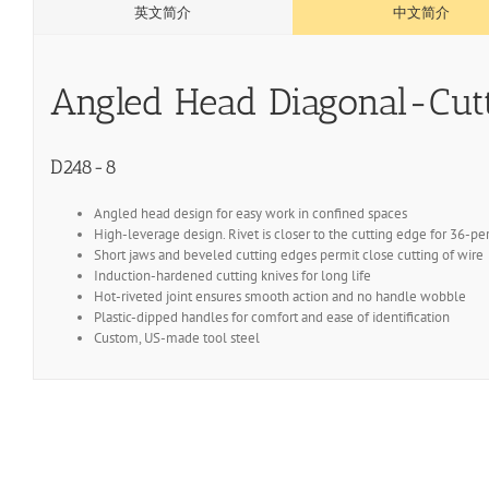
英文简介
中文简介
Angled Head Diagonal-Cutt
D248-8
Angled head design for easy work in confined spaces
High-leverage design. Rivet is closer to the cutting edge for 36-pe
Short jaws and beveled cutting edges permit close cutting of wire
Induction-hardened cutting knives for long life
Hot-riveted joint ensures smooth action and no handle wobble
Plastic-dipped handles for comfort and ease of identification
Custom, US-made tool steel