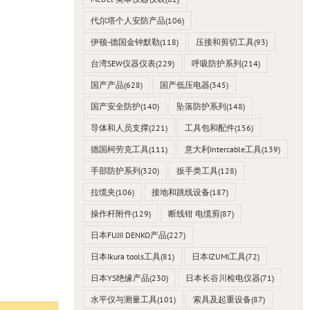
代尔塔个人安防产品
(106)
伊顿-德国金钟默勒
(118)
压接和剪切工具
(93)
台湾SEW仪器仪表
(229)
呼吸防护系列
(214)
国产产品
(628)
国产低压电器
(345)
国产安全防护
(140)
坠落防护系列
(148)
导体和人员支撑
(221)
工具包和配件
(156)
德国柯劳克工具
(111)
意大利Intercable工具
(139)
手部防护系列
(320)
扳手类工具
(128)
拉缆夹
(106)
接地和跳线设备
(187)
操作杆附件
(129)
断线钳 电缆剪
(87)
日本FUJII DENKO产品
(227)
日本Ikura tools工具
(81)
日本IZUMI工具
(72)
日本YS绝缘产品
(230)
日本长谷川检电仪器
(71)
水平仪与测量工具
(101)
索具及起重设备
(87)