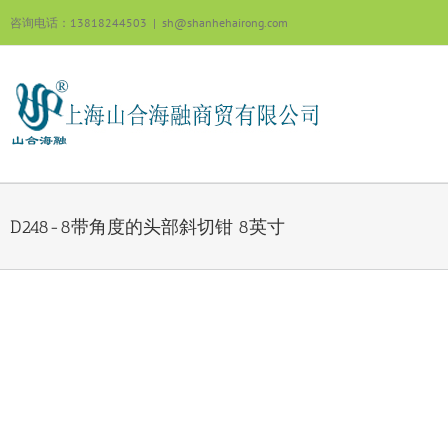
跳
咨询电话：13818244503
|
sh@shanhehairong.com
过
内
容
D248-8带角度的头部斜切钳 8英寸
View
Larger
Image