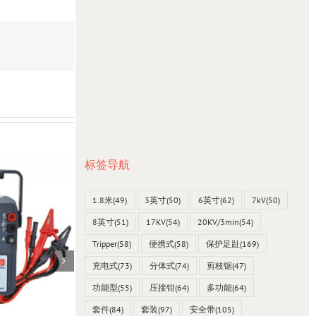
标签导航
1.8米
(49)
3英寸
(50)
6英寸
(62)
7kV
(50)
8英寸
(51)
17KV
(54)
20KV/3min
(54)
Tripper
(58)
便携式
(58)
保护足趾
(169)
充电式
(73)
分体式
(74)
剪枝锯
(47)
功能型
(55)
压接钳
(64)
多功能
(64)
套件
(84)
套装
(97)
安全带
(105)