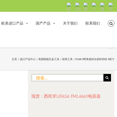
阿
QQ
微
上
微
手
里
交
信
海
信
机
旺
流
公
山
号：
浏
旺
众
合
sh5108
览
欧美进口产品
国产产品
关于我们
联系我们
沟
号：
海
直
通
shanhehairong
融
接
微
拨
博
打
电
话
主页
进口产品中心
美国凯能五金工具
钳类工具
D248-8带角度的头部斜切钳 8英寸
搜
索：
现货：西班牙LIFASA FML4460电容器