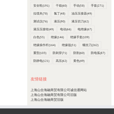
安全鞋
(191)
干箱
(60)
手动
(58)
手套
(271)
台湾SEW 4538 mO毫欧表0~2000Ω
拉缆夹
(78)
氯丁
(48)
油压压接器
(49)
23 12 月, 2021
测试仪
(76)
液压
(90)
液压切刀
(62)
液压压接钳
(49)
电动
(66)
电绝缘
(67)
白色
(55)
绝缘
(146)
绝缘手套
(109)
绝缘操作杆
(164)
绝缘毯
(51)
螺丝刀
(262)
重型
(103)
防刺穿
(71)
防割
(60)
防电弧
(87)
防静电
(121)
高压
(62)
黄色
(49)
友情链接
上海山合海融商贸有限公司诚信通网站
上海山合海融商贸有限公司旧版
上海山合海融商贸旧版