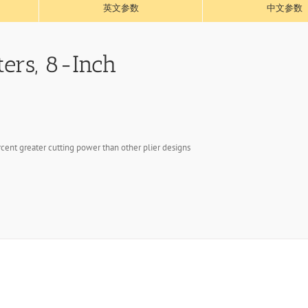
英文参数
中文参数
ers, 8-Inch
rcent greater cutting power than other plier designs