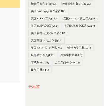
绝缘手套和护袖
(71)
绝缘操作杆和切刀
(321)
美国hastings安全产品
(1183)
美国KUDOS工具
(255)
美国salisbury安全工具
(241)
美国TSI测试仪器
(161)
美国凯能五金工具
(1259)
美国霍尼韦尔安全产品
(1107)
美国高压HV电力仪器
(76)
英国KARAM防护产品
(75)
螺丝刀类工具
(301)
足部防护系列
(191)
身体防护系列
(88)
车载附件
(164)
进口产品中心
(6408)
钳类工具
(111)
云标签