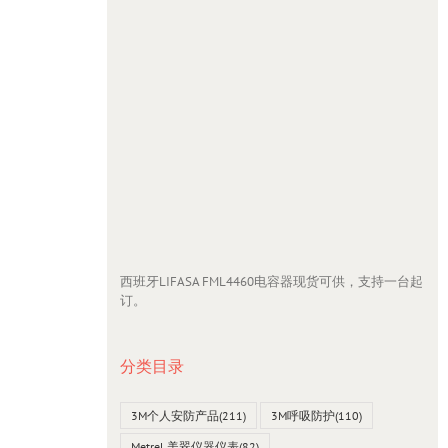
西班牙LIFASA FML4460电容器现货可供，支持一台起
订。
分类目录
3M个人安防产品
(211)
3M呼吸防护
(110)
Metrel 美翠仪器仪表
(82)