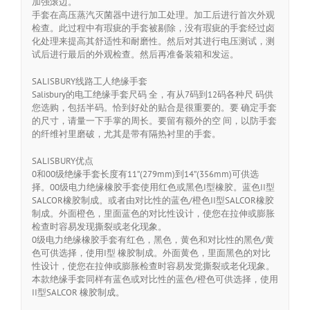
加强滚边。
手套在高压蒸汽灭菌器中进行加工处理。加工后进行首次外观
检查。此过程中有瑕疵的手套被剔除，没有瑕疵的手套经过卤
化处理来提高其舒适性和耐磨性。然后对其进行电压测试，测
试后进行最后的外观检查。然后再准备装箱和发运。
SALISBURY线路工人绝缘手套
Salisbury的电工绝缘手套尺码 全，有从7码到12码各种尺 码供
您选购，包括半码。恰到好处的贴合是很重要的。要 确定手套
的尺寸，请量一下手掌的周长。要留有额外的空 间，以防手套
的纤维衬里磨破，尤其是带有隔热衬里的手套。
SALISBURY优点
0和00级绝缘手套长度有11”(279mm)到14”(356mm)可供选
择。00级电力绝缘橡胶手套使用红色或黑色I型橡胶。蓝色II型
SALCOR橡胶制成。或者由对比性的蓝色/橙色II型SALCOR橡胶
制成。外面橙色，里面蓝色的对比性设计，使您在拉伸或膨胀
检查时容易发现撕裂或老化现象。
0级电力绝缘橡胶手套有红色，黑色，黄色和对比性的黑色/黄
色可供选择，使用I型 橡胶制成。外面黄色，里面黑色的对比
性设计，使您在拉伸或膨胀检查时容易发觉撕裂或老化现象。
本款绝缘手套同样有蓝色或对比性的蓝色/橙色可供选择，使用
II型SALCOR 橡胶制成。