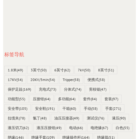
标签导航
1.8米
(49)
3英寸
(50)
6英寸
(62)
7kV
(50)
8英寸
(51)
17KV
(54)
20KV/3min
(54)
Tripper
(58)
便携式
(58)
保护足趾
(169)
充电式
(73)
分体式
(74)
剪枝锯
(47)
功能型
(55)
压接钳
(64)
多功能
(64)
套件
(84)
套装
(97)
安全带
(105)
安全鞋
(191)
干箱
(60)
手动
(58)
手套
(271)
拉缆夹
(78)
氯丁
(48)
油压压接器
(49)
测试仪
(76)
液压
(90)
液压切刀
(62)
液压压接钳
(49)
电动
(66)
电绝缘
(67)
白色
(55)
绝缘
(146)
绝缘手套
(109)
绝缘操作杆
(164)
绝缘毯
(51)