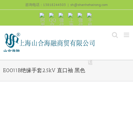
跳
咨询电话：13818244503
|
sh@shanhehairong.com
过
内
阿
QQ
微
上
微
手
容
里
交
信
海
信
机
旺
流
公
山
号：
浏
旺
众
合
sh51082245
览
沟
号：
海
直
通
shanhehairong
融
接
微
拨
博
打
电
话
E0011B绝缘手套2.5kV 直口袖 黑色
View
Larger
Image