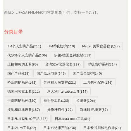
西班牙LIFASA FML4460电容器现货可供，支持一台起订。
分类目录
3M个人安防产品
(211)
3M呼吸防护
(110)
Metrel 美翠仪器仪表
(82)
代尔塔个人安防产品
(106)
伊顿-德国金钟默勒
(118)
压接和剪切工具
(93)
台湾SEW仪器仪表
(229)
呼吸防护系列
(214)
国产产品
(628)
国产低压电器
(345)
国产安全防护
(140)
坠落防护系列
(148)
导体和人员支撑
(221)
工具包和配件
(156)
德国柯劳克工具
(111)
意大利Intercable工具
(139)
手部防护系列
(320)
扳手类工具
(128)
拉缆夹
(106)
接地和跳线设备
(187)
操作杆附件
(129)
断线钳 电缆剪
(87)
日本FUJII DENKO产品
(227)
日本Ikura tools工具
(81)
日本IZUMI工具
(72)
日本YS绝缘产品
(230)
日本长谷川检电仪器
(71)