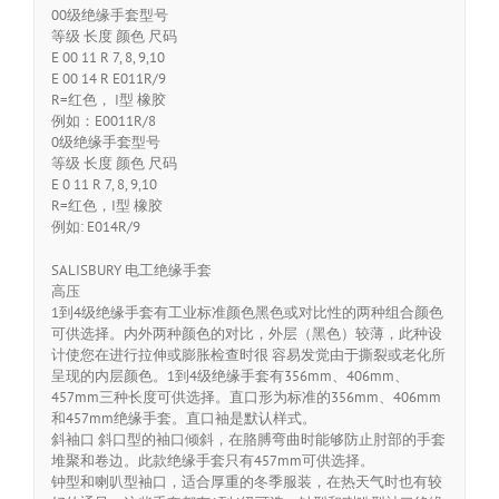
00级绝缘手套型号
等级 长度 颜色 尺码
E 00 11 R 7, 8, 9,10
E 00 14 R E011R/9
R=红色， I型 橡胶
例如：E0011R/8
0级绝缘手套型号
等级 长度 颜色 尺码
E 0 11 R 7, 8, 9,10
R=红色，I型 橡胶
例如: E014R/9
SALISBURY 电工绝缘手套
高压
1到4级绝缘手套有工业标准颜色黑色或对比性的两种组合颜色
可供选择。内外两种颜色的对比，外层（黑色）较薄，此种设
计使您在进行拉伸或膨胀检查时很 容易发觉由于撕裂或老化所
呈现的内层颜色。1到4级绝缘手套有356mm、406mm、
457mm三种长度可供选择。直口形为标准的356mm、406mm
和457mm绝缘手套。直口袖是默认样式。
斜袖口 斜口型的袖口倾斜，在胳膊弯曲时能够防止肘部的手套
堆聚和卷边。此款绝缘手套只有457mm可供选择。
钟型和喇叭型袖口，适合厚重的冬季服装，在热天气时也有较