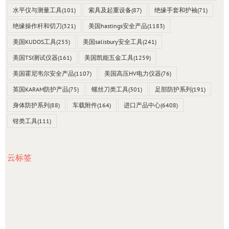
水平仪与测量工具
(101)
索具及起重设备
(87)
绝缘手套和护袖
(71)
绝缘操作杆和切刀
(321)
美国hastings安全产品
(1183)
美国KUDOS工具
(255)
美国salisbury安全工具
(241)
美国TSI测试仪器
(161)
美国凯能五金工具
(1259)
美国霍尼韦尔安全产品
(1107)
美国高压HV电力仪器
(76)
英国KARAM防护产品
(75)
螺丝刀类工具
(301)
足部防护系列
(191)
身体防护系列
(88)
车载附件
(164)
进口产品中心
(6408)
钳类工具
(111)
云标签