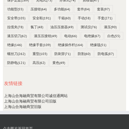
保护足趾
(169)
充电式
(73)
分体式
(74)
剪枝锯
(47)
功能型
(55)
压接钳
(64)
多功能
(64)
套件
(84)
套装
(97)
安全带
(105)
安全鞋
(191)
干箱
(60)
手动
(58)
手套
(271)
拉缆夹
(78)
氯丁
(48)
油压压接器
(49)
测试仪
(76)
液压
(90)
液压切刀
(62)
液压压接钳
(49)
电动
(66)
电绝缘
(67)
白色
(55)
绝缘
(146)
绝缘手套
(109)
绝缘操作杆
(164)
绝缘毯
(51)
螺丝刀
(262)
重型
(103)
防刺穿
(71)
防割
(60)
防电弧
(87)
防静电
(121)
高压
(62)
黄色
(49)
友情链接
上海山合海融商贸有限公司诚信通网站
上海山合海融商贸有限公司旧版
上海山合海融商贸旧版
点击图片返回首页