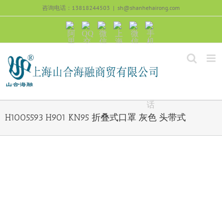
跳
咨询电话：13818244503
|
sh@shanhehairong.com
过
内
阿
QQ
微
上
微
手
容
里
交
信
海
信
机
旺
流
公
山
号：
浏
旺
众
合
sh51082245
览
沟
号：
海
直
通
shanhehairong
融
接
微
拨
博
打
电
话
H1005593 H901 KN95 折叠式口罩 灰色 头带式
View
Larger
Image