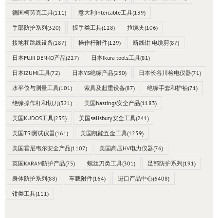
德国柯劳克工具
(111)
意大利Intercable工具
(139)
手部防护系列
(320)
扳手类工具
(128)
拉缆夹
(106)
接地和跳线设备
(187)
操作杆附件
(129)
断线钳 电缆剪
(87)
日本FUJII DENKO产品
(227)
日本Ikura tools工具
(81)
日本IZUMI工具
(72)
日本YS绝缘产品
(230)
日本长谷川检电仪器
(71)
水平仪与测量工具
(101)
索具及起重设备
(87)
绝缘手套和护袖
(71)
绝缘操作杆和切刀
(321)
美国hastings安全产品
(1183)
美国KUDOS工具
(255)
美国salisbury安全工具
(241)
美国TSI测试仪器
(161)
美国凯能五金工具
(1259)
美国霍尼韦尔安全产品
(1107)
美国高压HV电力仪器
(76)
英国KARAM防护产品
(75)
螺丝刀类工具
(301)
足部防护系列
(191)
身体防护系列
(88)
车载附件
(164)
进口产品中心
(6408)
钳类工具
(111)