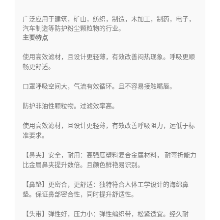
广泛应用于建筑，矿山，纺织，制造，木加工，制药，电子，
汽车制造等防护粉尘颗粒物的行业。
主要特点
使用高效滤材，且设计更轻薄，有效改善闷热现象。呼吸更顺
畅更舒适。
口罩呼吸空间大，气流有效循环。且不容易接触嘴唇。
防护非油性颗粒物。过滤效率高
。
使用高效滤材，且设计更轻薄，有效改善呼吸阻力，远低于标
准要求。
【鼻夹】安全，耐用：高强度塑料复合金属材料， 耐弯折能力
比金属鼻夹提
升数倍。且颜色鲜艳易识别。
【鼻垫】更密合，更舒适：独特符合人体工学设计的海绵鼻
垫。保证鼻部密
合性，同时提升舒适性。
【头带】弹性好，压力小：弹性编织带，松紧适宜。经久耐