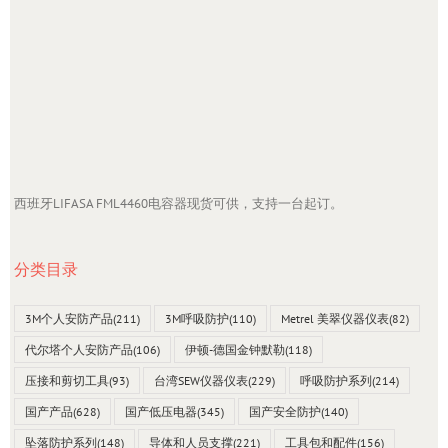
西班牙LIFASA FML4460电容器现货可供，支持一台起订。
分类目录
3M个人安防产品
(211)
3M呼吸防护
(110)
Metrel 美翠仪器仪表
(82)
代尔塔个人安防产品
(106)
伊顿-德国金钟默勒
(118)
压接和剪切工具
(93)
台湾SEW仪器仪表
(229)
呼吸防护系列
(214)
国产产品
(628)
国产低压电器
(345)
国产安全防护
(140)
坠落防护系列
(148)
导体和人员支撑
(221)
工具包和配件
(156)