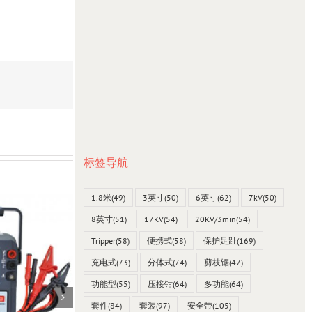
标签导航
1.8米
(49)
3英寸
(50)
6英寸
(62)
7kV
(50)
8英寸
(51)
17KV
(54)
20KV/3min
(54)
Tripper
(58)
便携式
(58)
保护足趾
(169)
充电式
(73)
分体式
(74)
剪枝锯
(47)
功能型
(55)
压接钳
(64)
多功能
(64)
套件
(84)
套装
(97)
安全带
(105)