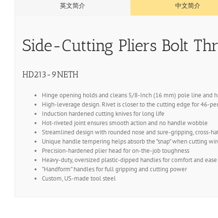
英文简介
中文简介
Side-Cutting Pliers Bolt Th
HD213-9NETH
Hinge opening holds and cleans 5/8-Inch (16 mm) pole line and h
High-leverage design. Rivet is closer to the cutting edge for 46-pe
Induction hardened cutting knives for long life
Hot-riveted joint ensures smooth action and no handle wobble
Streamlined design with rounded nose and sure-gripping, cross-ha
Unique handle tempering helps absorb the ”snap” when cutting wir
Precision-hardened plier head for on-the-job toughness
Heavy-duty, oversized plastic-dipped handles for comfort and ease o
”Handform” handles for full gripping and cutting power
Custom, US-made tool steel