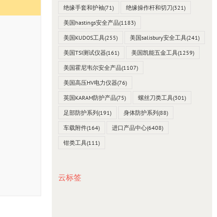
绝缘手套和护袖
(71)
绝缘操作杆和切刀
(321)
美国hastings安全产品
(1183)
美国KUDOS工具
(255)
美国salisbury安全工具
(241)
美国TSI测试仪器
(161)
美国凯能五金工具
(1259)
美国霍尼韦尔安全产品
(1107)
美国高压HV电力仪器
(76)
英国KARAM防护产品
(75)
螺丝刀类工具
(301)
足部防护系列
(191)
身体防护系列
(88)
车载附件
(164)
进口产品中心
(6408)
钳类工具
(111)
云标签