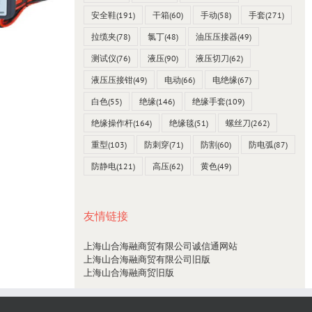
安全鞋
(191)
干箱
(60)
手动
(58)
手套
(271)
拉缆夹
(78)
氯丁
(48)
油压压接器
(49)
测试仪
(76)
液压
(90)
液压切刀
(62)
台湾SEW 4538 mO毫欧表0~2000Ω
液压压接钳
(49)
电动
(66)
电绝缘
(67)
23 12 月, 2021
白色
(55)
绝缘
(146)
绝缘手套
(109)
绝缘操作杆
(164)
绝缘毯
(51)
螺丝刀
(262)
重型
(103)
防刺穿
(71)
防割
(60)
防电弧
(87)
防静电
(121)
高压
(62)
黄色
(49)
友情链接
上海山合海融商贸有限公司诚信通网站
上海山合海融商贸有限公司旧版
上海山合海融商贸旧版