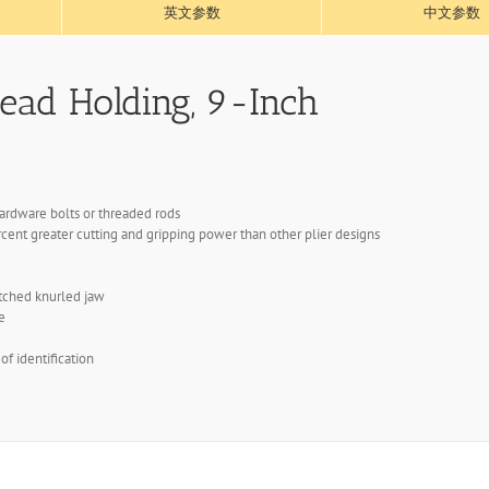
英文参数
中文参数
read Holding, 9-Inch
ardware bolts or threaded rods
rcent greater cutting and gripping power than other plier designs
tched knurled jaw
e
f identification