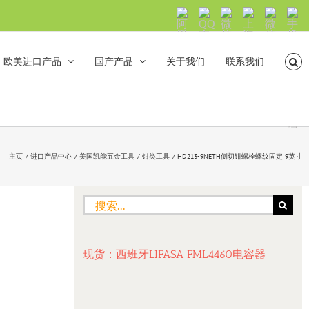
阿
QQ
微
上
微
手
里
交
信
海
信
机
旺
流
公
山
号：
浏
旺
众
合
sh5108
览
欧美进口产品
国产产品
关于我们
联系我们
沟
号：
海
直
通
shanhehairong
融
接
微
拨
博
打
电
话
主页
进口产品中心
美国凯能五金工具
钳类工具
HD213-9NETH侧切钳螺栓螺纹固定 9英寸
搜
索：
现货：西班牙LIFASA FML4460电容器