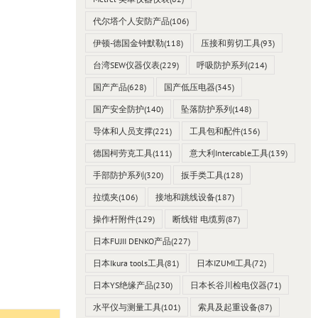
代尔塔个人安防产品
(106)
伊顿-德国金钟默勒
(118)
压接和剪切工具
(93)
台湾SEW仪器仪表
(229)
呼吸防护系列
(214)
国产产品
(628)
国产低压电器
(345)
国产安全防护
(140)
坠落防护系列
(148)
导体和人员支撑
(221)
工具包和配件
(156)
德国柯劳克工具
(111)
意大利Intercable工具
(139)
手部防护系列
(320)
扳手类工具
(128)
拉缆夹
(106)
接地和跳线设备
(187)
操作杆附件
(129)
断线钳 电缆剪
(87)
日本FUJII DENKO产品
(227)
日本Ikura tools工具
(81)
日本IZUMI工具
(72)
日本YS绝缘产品
(230)
日本长谷川检电仪器
(71)
水平仪与测量工具
(101)
索具及起重设备
(87)