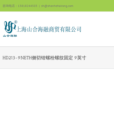
跳
咨询电话：13818244503
|
sh@shanhehairong.com
过
内
容
HD213-9NETH侧切钳螺栓螺纹固定 9英寸
View
Larger
Image