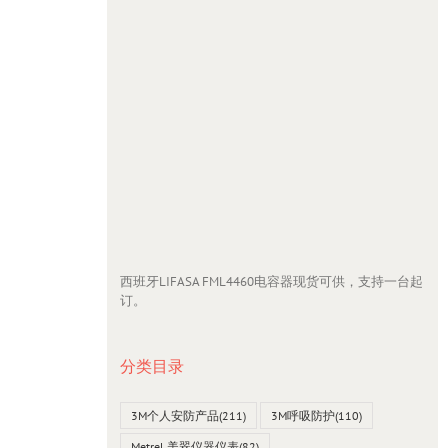
西班牙LIFASA FML4460电容器现货可供，支持一台起
订。
分类目录
3M个人安防产品
(211)
3M呼吸防护
(110)
Metrel 美翠仪器仪表
(82)