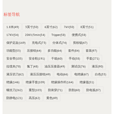
标签导航
1.8米
(49)
3英寸
(50)
6英寸
(62)
7kV
(50)
8英寸
(51)
17KV
(54)
20KV/3min
(54)
Tripper
(58)
便携式
(58)
保护足趾
(169)
充电式
(73)
分体式
(74)
剪枝锯
(47)
功能型
(55)
压接钳
(64)
多功能
(64)
套件
(84)
套装
(97)
安全带
(105)
安全鞋
(191)
干箱
(60)
手动
(58)
手套
(271)
拉缆夹
(78)
氯丁
(48)
油压压接器
(49)
测试仪
(76)
液压
(90)
液压切刀
(62)
液压压接钳
(49)
电动
(66)
电绝缘
(67)
白色
(55)
绝缘
(146)
绝缘手套
(109)
绝缘操作杆
(164)
绝缘毯
(51)
螺丝刀
(262)
重型
(103)
防刺穿
(71)
防割
(60)
防电弧
(87)
防静电
(121)
高压
(62)
黄色
(49)