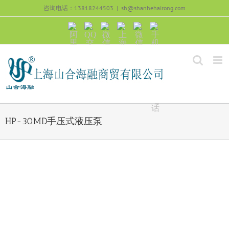
跳
咨询电话：13818244503
|
sh@shanhehairong.com
过
内
阿
QQ
微
上
微
手
容
里
交
信
海
信
机
旺
流
公
山
号：
浏
旺
众
合
sh51082245
览
沟
号：
海
直
通
shanhehairong
融
接
微
拨
博
打
电
话
HP-30MD手压式液压泵
View
Larger
Image