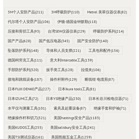
3M个人安防产品
(211)
3M呼吸防护
(110)
Metrel 美翠仪器仪表
(82)
代尔塔个人安防产品
(106)
伊顿-德国金钟默勒
(118)
压接和剪切工具
(93)
台湾SEW仪器仪表
(229)
呼吸防护系列
(214)
国产产品
(628)
国产低压电器
(345)
国产安全防护
(140)
坠落防护系列
(148)
导体和人员支撑
(221)
工具包和配件
(156)
德国柯劳克工具
(111)
意大利Intercable工具
(139)
手部防护系列
(320)
扳手类工具
(128)
拉缆夹
(106)
接地和跳线设备
(187)
操作杆附件
(129)
断线钳 电缆剪
(87)
日本FUJII DENKO产品
(227)
日本Ikura tools工具
(81)
日本IZUMI工具
(72)
日本YS绝缘产品
(230)
日本长谷川检电仪器
(71)
水平仪与测量工具
(101)
索具及起重设备
(87)
绝缘手套和护袖
(71)
绝缘操作杆和切刀
(321)
美国hastings安全产品
(1183)
美国KUDOS工具
(255)
美国salisbury安全工具
(241)
美国TSI测试仪器
(161)
美国凯能五金工具
(1259)