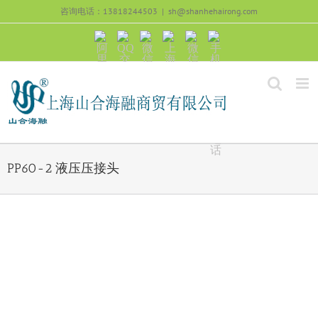
跳
咨询电话：13818244503
|
sh@shanhehairong.com
过
内
阿
QQ
微
上
微
手
容
里
交
信
海
信
机
旺
流
公
山
号：
浏
旺
众
合
sh51082245
览
沟
号：
海
直
通
shanhehairong
融
接
微
拨
博
打
电
话
PP60-2 液压压接头