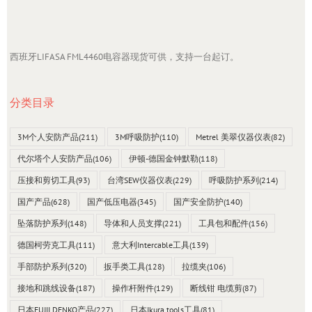
西班牙LIFASA FML4460电容器现货可供，支持一台起订。
分类目录
3M个人安防产品
(211)
3M呼吸防护
(110)
Metrel 美翠仪器仪表
(82)
代尔塔个人安防产品
(106)
伊顿-德国金钟默勒
(118)
压接和剪切工具
(93)
台湾SEW仪器仪表
(229)
呼吸防护系列
(214)
国产产品
(628)
国产低压电器
(345)
国产安全防护
(140)
坠落防护系列
(148)
导体和人员支撑
(221)
工具包和配件
(156)
德国柯劳克工具
(111)
意大利Intercable工具
(139)
手部防护系列
(320)
扳手类工具
(128)
拉缆夹
(106)
接地和跳线设备
(187)
操作杆附件
(129)
断线钳 电缆剪
(87)
日本FUJII DENKO产品
(227)
日本Ikura tools工具
(81)