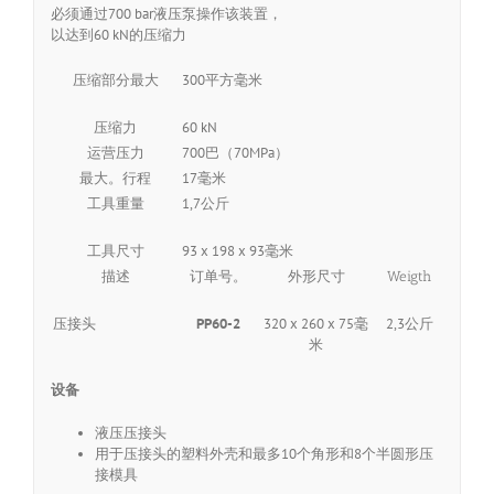
必须通过700 bar液压泵操作该装置，
以达到60 kN的压缩力
300平方毫米
压缩部分最大
60 kN
压缩力
700巴（70MPa）
运营压力
17毫米
最大。行程
1,7公斤
工具重量
93 x 198 x 93毫米
工具尺寸
描述
订单号。
外形尺寸
Weigth
压接头
PP60-2
320 x 260 x 75毫
2,3公斤
米
设备
液压压接头
用于压接头的塑料外壳和最多10个角形和8个半圆形压
接模具