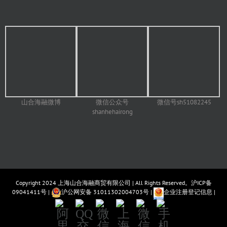
山合海融微博
微信号sh51082245
微信公众号
shanhehairong
Copyright 2024
上海山合海融商贸有限公司
| All Rights Reserved。
沪ICP备
09041411号
|
沪公网安备 31011302004703号
|
企业注册登记信息
|
阿
QQ
微
上
微
手
里
交
信
海
信
机