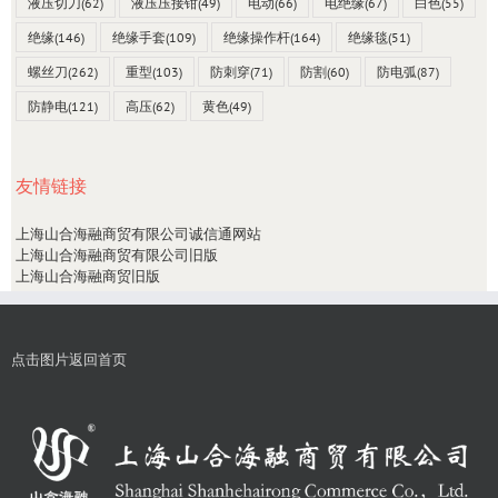
液压切刀
(62)
液压压接钳
(49)
电动
(66)
电绝缘
(67)
白色
(55)
绝缘
(146)
绝缘手套
(109)
绝缘操作杆
(164)
绝缘毯
(51)
螺丝刀
(262)
重型
(103)
防刺穿
(71)
防割
(60)
防电弧
(87)
防静电
(121)
高压
(62)
黄色
(49)
友情链接
上海山合海融商贸有限公司诚信通网站
上海山合海融商贸有限公司旧版
上海山合海融商贸旧版
点击图片返回首页