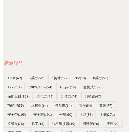
标签导航
1.8米
(49)
3英寸
(50)
6英寸
(62)
7kV
(50)
8英寸
(51)
17KV
(54)
20KV/3min
(54)
Tripper
(58)
便携式
(58)
保护足趾
(169)
充电式
(73)
分体式
(74)
剪枝锯
(47)
功能型
(55)
压接钳
(64)
多功能
(64)
套件
(84)
套装
(97)
安全带
(105)
安全鞋
(191)
干箱
(60)
手动
(58)
手套
(271)
拉缆夹
(78)
氯丁
(48)
油压压接器
(49)
测试仪
(76)
液压
(90)