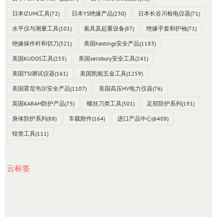
日本IZUMI工具
(72)
日本YS绝缘产品
(230)
日本长谷川检电仪器
(71)
水平仪与测量工具
(101)
索具及起重设备
(87)
绝缘手套和护袖
(71)
绝缘操作杆和切刀
(321)
美国hastings安全产品
(1183)
美国KUDOS工具
(255)
美国salisbury安全工具
(241)
美国TSI测试仪器
(161)
美国凯能五金工具
(1259)
美国霍尼韦尔安全产品
(1107)
美国高压HV电力仪器
(76)
英国KARAM防护产品
(75)
螺丝刀类工具
(301)
足部防护系列
(191)
身体防护系列
(88)
车载附件
(164)
进口产品中心
(6408)
钳类工具
(111)
云标签