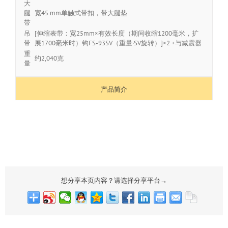
大
腿
宽45 mm单触式带扣，带大腿垫
带
吊
[伸缩表带：宽25mm×有效长度（期间收缩1200毫米，扩
带
展1700毫米时）钩FS-93SV（重量·SV旋转）]×2 +与减震器
重
约2,040克
量
产品简介
想分享本页内容？请选择分享平台→