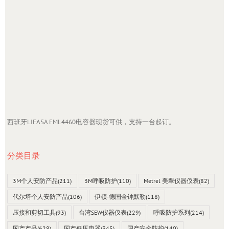
西班牙LIFASA FML4460电容器现货可供，支持一台起订。
分类目录
3M个人安防产品
(211)
3M呼吸防护
(110)
Metrel 美翠仪器仪表
(82)
代尔塔个人安防产品
(106)
伊顿-德国金钟默勒
(118)
压接和剪切工具
(93)
台湾SEW仪器仪表
(229)
呼吸防护系列
(214)
国产产品
(628)
国产低压电器
(345)
国产安全防护
(140)