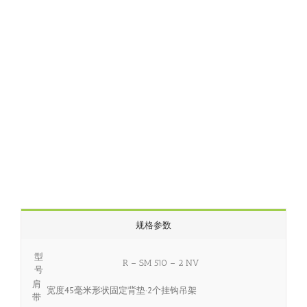
规格参数
型
R – SM 510 – 2 NV
号
肩
宽度45毫米形状固定背垫·2个挂钩吊架
带