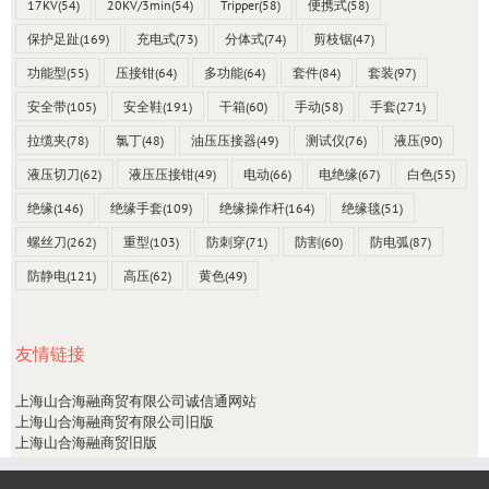
17KV
(54)
20KV/3min
(54)
Tripper
(58)
便携式
(58)
保护足趾
(169)
充电式
(73)
分体式
(74)
剪枝锯
(47)
功能型
(55)
压接钳
(64)
多功能
(64)
套件
(84)
套装
(97)
安全带
(105)
安全鞋
(191)
干箱
(60)
手动
(58)
手套
(271)
拉缆夹
(78)
氯丁
(48)
油压压接器
(49)
测试仪
(76)
液压
(90)
液压切刀
(62)
液压压接钳
(49)
电动
(66)
电绝缘
(67)
白色
(55)
绝缘
(146)
绝缘手套
(109)
绝缘操作杆
(164)
绝缘毯
(51)
螺丝刀
(262)
重型
(103)
防刺穿
(71)
防割
(60)
防电弧
(87)
防静电
(121)
高压
(62)
黄色
(49)
友情链接
上海山合海融商贸有限公司诚信通网站
上海山合海融商贸有限公司旧版
上海山合海融商贸旧版