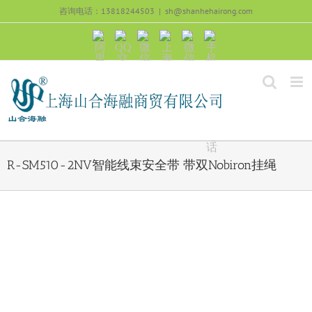
跳
咨询电话：13818244503
|
sh@shanhehairong.com
过
内
阿
QQ
微
上
微
手
容
里
交
信
海
信
机
旺
流
公
山
号：
浏
旺
众
合
sh51082245
览
沟
号：
海
直
通
shanhehairong
融
接
微
拨
博
打
电
话
R-SM510-2NV智能线束安全带 带双Nobiron挂绳