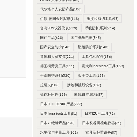
代尔塔个人安防产品
(106)
伊顿-德国金钟默勒
(118)
压接和剪切工具
(93)
台湾SEW仪器仪表
(229)
呼吸防护系列
(214)
国产产品
(628)
国产低压电器
(345)
国产安全防护
(140)
坠落防护系列
(148)
导体和人员支撑
(221)
工具包和配件
(156)
德国柯劳克工具
(111)
意大利Intercable工具
(139)
手部防护系列
(320)
扳手类工具
(128)
拉缆夹
(106)
接地和跳线设备
(187)
操作杆附件
(129)
断线钳 电缆剪
(87)
日本FUJII DENKO产品
(227)
日本Ikura tools工具
(81)
日本IZUMI工具
(72)
日本YS绝缘产品
(230)
日本长谷川检电仪器
(71)
水平仪与测量工具
(101)
索具及起重设备
(87)