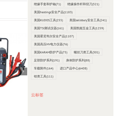
绝缘手套和护袖
(71)
绝缘操作杆和切刀
(321)
美国hastings安全产品
(1183)
美国KUDOS工具
(255)
美国salisbury安全工具
(241)
美国TSI测试仪器
(161)
美国凯能五金工具
(1259)
美国霍尼韦尔安全产品
(1107)
美国高压HV电力仪器
(76)
英国KARAM防护产品
(75)
螺丝刀类工具
(301)
足部防护系列
(191)
身体防护系列
(88)
车载附件
(164)
进口产品中心
(6408)
钳类工具
(111)
云标签
台湾SEW 4538 mO毫欧表0~2000Ω
23 12 月, 2021