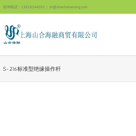
跳
咨询电话：13818244503
|
sh@shanhehairong.com
过
内
容
S-216标准型绝缘操作杆
View
Larger
Image