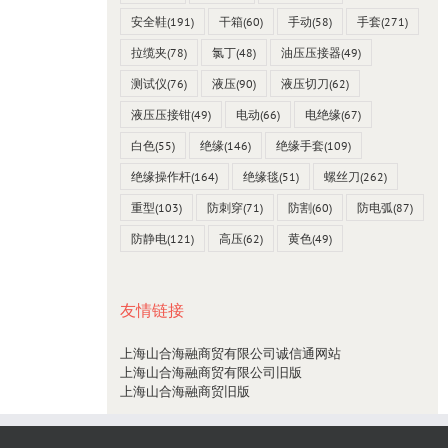
安全鞋
(191)
干箱
(60)
手动
(58)
手套
(271)
拉缆夹
(78)
氯丁
(48)
油压压接器
(49)
测试仪
(76)
液压
(90)
液压切刀
(62)
液压压接钳
(49)
电动
(66)
电绝缘
(67)
白色
(55)
绝缘
(146)
绝缘手套
(109)
绝缘操作杆
(164)
绝缘毯
(51)
螺丝刀
(262)
重型
(103)
防刺穿
(71)
防割
(60)
防电弧
(87)
防静电
(121)
高压
(62)
黄色
(49)
友情链接
上海山合海融商贸有限公司诚信通网站
上海山合海融商贸有限公司旧版
上海山合海融商贸旧版