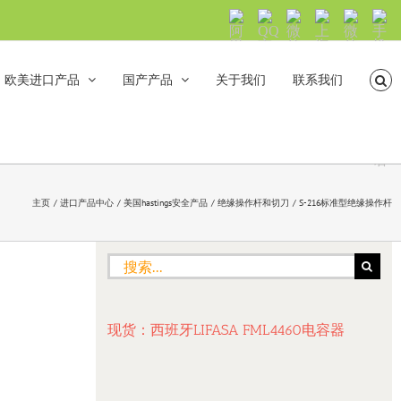
阿
QQ
微
上
微
手
里
交
信
海
信
机
旺
流
公
山
号：
浏
旺
众
合
sh5108
览
欧美进口产品
国产产品
关于我们
联系我们
沟
号：
海
直
通
shanhehairong
融
接
微
拨
博
打
电
话
主页
进口产品中心
美国hastings安全产品
绝缘操作杆和切刀
S-216标准型绝缘操作杆
搜
索：
现货：西班牙LIFASA FML4460电容器