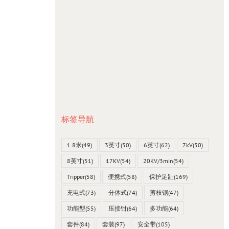
标签导航
1.8米
(49)
3英寸
(50)
6英寸
(62)
7kV
(50)
8英寸
(51)
17KV
(54)
20KV/3min
(54)
Tripper
(58)
便携式
(58)
保护足趾
(169)
充电式
(73)
分体式
(74)
剪枝锯
(47)
功能型
(55)
压接钳
(64)
多功能
(64)
套件
(84)
套装
(97)
安全带
(105)