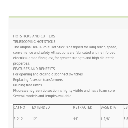
HOTSTICKS AND CUTTERS
TELESCOPING HOT STICKS
The original Tel-O-Pole Hot Stick is designed for long reach, speed,
convenience and safety. All sections are fabricated with reinforced
electrical grade fiberglass, for greater strength and high dielectric
properties.
FEATURES AND BENEFITS:
For opening and closing disconnect switches
Replacing fuses on transformers
Pruning tree limbs
Fluorescent green tip section is highly visible and has a foam core
Several models and lengths available
CAT NO
EXTENDED
RETRACTED
BASE DIA
LB
S-212
12’
44”
1 5/8”
3.