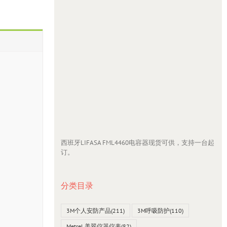
西班牙LIFASA FML4460电容器现货可供，支持一台起
订。
分类目录
3M个人安防产品
(211)
3M呼吸防护
(110)
Metrel 美翠仪器仪表
(82)