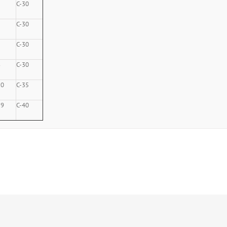
5
C-30
5
C-30
C-30
8
C-30
.0
C-35
.9
C-40