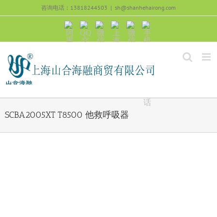
跳
咨询电话：13818244503
|
sh@shanhehairong.com
过
内
阿
QQ
微
上
微
手
容
里
交
信
海
信
机
旺
流
公
山
号：
浏
旺
众
合
sh51082245
览
沟
号：
海
直
通
shanhehairong
融
接
微
拨
博
打
电
话
SCBA2005XT T8500 他救呼吸器
View
Larger
Image