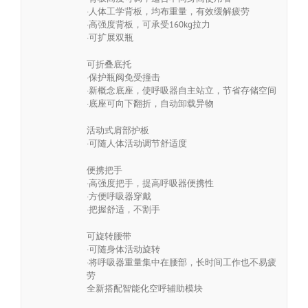
·人体工学背板，均布重量，有效缓解疲劳
·高强度背板，可承受160kg拉力
·可扩展双瓶
可折叠底托
·保护瓶阀免受撞击
·新概念底座，使呼吸器自主站立，节省存储空间
·底座可向下翻折，自动卸载异物
活动式肩部护板
·可随人体活动调节舒适度
便携把手
·高强度把手，提高呼吸器便携性
·方便呼吸器穿戴
·把握舒适，不割手
可旋转腰带
·可随身体活动旋转
·将呼吸器重量集中在腰部，长时间工作也不易疲
劳
全新搭配智能化空呼辅助模块