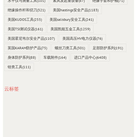
水平仪与测量工具
(101)
索具及起重设备
(87)
绝缘手套和护袖
(71)
绝缘操作杆和切刀
(321)
美国hastings安全产品
(1183)
美国KUDOS工具
(255)
美国salisbury安全工具
(241)
美国TSI测试仪器
(161)
美国凯能五金工具
(1259)
美国霍尼韦尔安全产品
(1107)
美国高压HV电力仪器
(76)
英国KARAM防护产品
(75)
螺丝刀类工具
(301)
足部防护系列
(191)
身体防护系列
(88)
车载附件
(164)
进口产品中心
(6408)
钳类工具
(111)
云标签