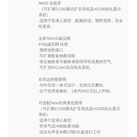
PANO 全面罩
·（可扩展ES200通讯扩音系统及HS200抬头显示
系统）
·适用于亚洲人脸型，配戴舒适。视野宽阔，安全
性更高。
全新TANCO减压阀
650g减压阀 轻便
·预留他救接口
·可扩展配备他救功能
·保证施救者与被救者获得同等流量的空气。
·可扩充RIC/UAC高压快充系统。
在耳边的报警哨
·与中压管一体式设计，无突出无攀挂。
·位于使用者胸前，1米内90分贝以上声响。
可选配Pano经典黄色面罩
（可扩展ES200通讯扩音系统及HS200抬头显示
系统）
·适用于亚洲人脸型
·带有气流冲刷除雾功能
·适合头带安全帽/消防头盔进行工作