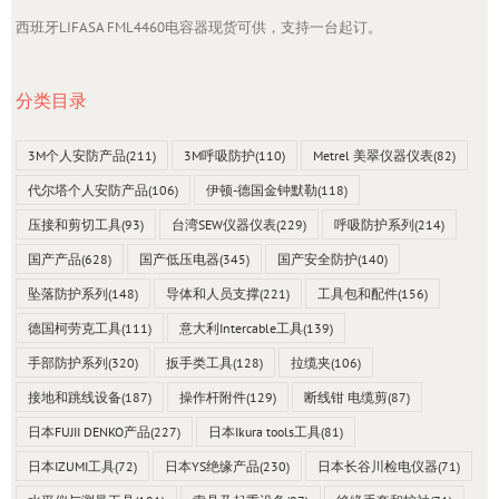
西班牙LIFASA FML4460电容器现货可供，支持一台起订。
分类目录
3M个人安防产品
(211)
3M呼吸防护
(110)
Metrel 美翠仪器仪表
(82)
代尔塔个人安防产品
(106)
伊顿-德国金钟默勒
(118)
压接和剪切工具
(93)
台湾SEW仪器仪表
(229)
呼吸防护系列
(214)
国产产品
(628)
国产低压电器
(345)
国产安全防护
(140)
坠落防护系列
(148)
导体和人员支撑
(221)
工具包和配件
(156)
德国柯劳克工具
(111)
意大利Intercable工具
(139)
手部防护系列
(320)
扳手类工具
(128)
拉缆夹
(106)
接地和跳线设备
(187)
操作杆附件
(129)
断线钳 电缆剪
(87)
日本FUJII DENKO产品
(227)
日本Ikura tools工具
(81)
日本IZUMI工具
(72)
日本YS绝缘产品
(230)
日本长谷川检电仪器
(71)