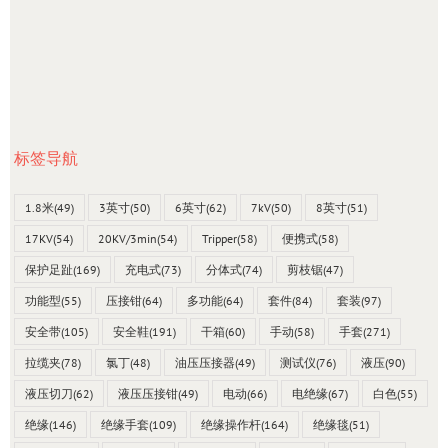
标签导航
1.8米
(49)
3英寸
(50)
6英寸
(62)
7kV
(50)
8英寸
(51)
17KV
(54)
20KV/3min
(54)
Tripper
(58)
便携式
(58)
保护足趾
(169)
充电式
(73)
分体式
(74)
剪枝锯
(47)
功能型
(55)
压接钳
(64)
多功能
(64)
套件
(84)
套装
(97)
安全带
(105)
安全鞋
(191)
干箱
(60)
手动
(58)
手套
(271)
拉缆夹
(78)
氯丁
(48)
油压压接器
(49)
测试仪
(76)
液压
(90)
液压切刀
(62)
液压压接钳
(49)
电动
(66)
电绝缘
(67)
白色
(55)
绝缘
(146)
绝缘手套
(109)
绝缘操作杆
(164)
绝缘毯
(51)