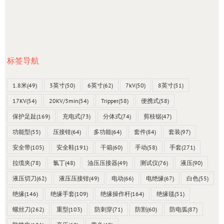
标签导航
1.8米
(49)
3英寸
(50)
6英寸
(62)
7kV
(50)
8英寸
(51)
17KV
(54)
20KV/3min
(54)
Tripper
(58)
便携式
(58)
保护足趾
(169)
充电式
(73)
分体式
(74)
剪枝锯
(47)
功能型
(55)
压接钳
(64)
多功能
(64)
套件
(84)
套装
(97)
安全带
(105)
安全鞋
(191)
干箱
(60)
手动
(58)
手套
(271)
拉缆夹
(78)
氯丁
(48)
油压压接器
(49)
测试仪
(76)
液压
(90)
液压切刀
(62)
液压压接钳
(49)
电动
(66)
电绝缘
(67)
白色
(55)
绝缘
(146)
绝缘手套
(109)
绝缘操作杆
(164)
绝缘毯
(51)
螺丝刀
(262)
重型
(103)
防刺穿
(71)
防割
(60)
防电弧
(87)