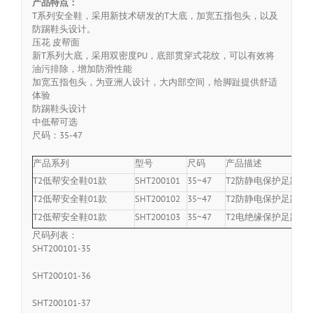
产品特点：
T系列安全鞋，采用新技术研发的T大底，加宽五指包头，以及
防踢鞋头设计。
压花 皮帮面
新T系列大底，采用双密度PU，底部贯穿式花纹，可以有效将
油污排除，增加防滑性能
加宽五指包头，为亚洲人设计，大内部空间，给脚趾提供舒适
体验
防踢鞋头设计
中低帮可选
尺码：35-47
产品系列
型号
尺码
产品描述
T2低帮安全鞋01款
SHT200101
35~47
T2防静电保护足趾0
T2低帮安全鞋01款
SHT200102
35~47
T2防静电保护足趾防
T2低帮安全鞋01款
SHT200103
35~47
T2电绝缘保护足趾0
尺码列表：
SHT200101-35
SHT200101-36
SHT200101-37