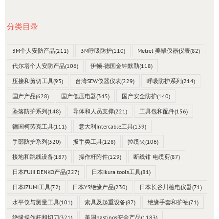
分类目录
3M个人安防产品
(211)
3M呼吸防护
(110)
Metrel 美翠仪器仪表
(82)
代尔塔个人安防产品
(106)
伊顿-德国金钟默勒
(118)
压接和剪切工具
(93)
台湾SEW仪器仪表
(229)
呼吸防护系列
(214)
国产产品
(628)
国产低压电器
(345)
国产安全防护
(140)
坠落防护系列
(148)
导体和人员支撑
(221)
工具包和配件
(156)
德国柯劳克工具
(111)
意大利Intercable工具
(139)
手部防护系列
(320)
扳手类工具
(128)
拉缆夹
(106)
接地和跳线设备
(187)
操作杆附件
(129)
断线钳 电缆剪
(87)
日本FUJII DENKO产品
(227)
日本Ikura tools工具
(81)
日本IZUMI工具
(72)
日本YS绝缘产品
(230)
日本长谷川检电仪器
(71)
水平仪与测量工具
(101)
索具及起重设备
(87)
绝缘手套和护袖
(71)
绝缘操作杆和切刀
(321)
美国hastings安全产品
(1183)